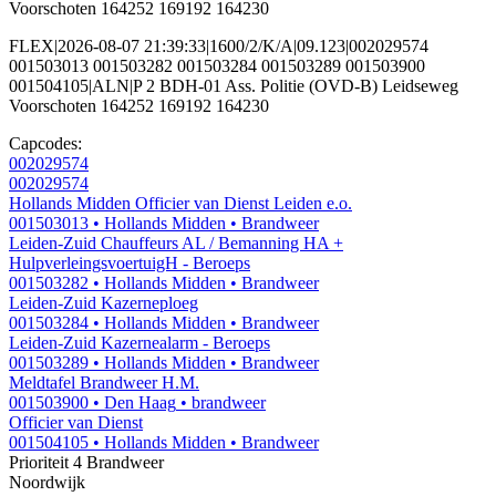
Voorschoten 164252 169192 164230
FLEX|2026-08-07 21:39:33|1600/2/K/A|09.123|002029574
001503013 001503282 001503284 001503289 001503900
001504105|ALN|P 2 BDH-01 Ass. Politie (OVD-B) Leidseweg
Voorschoten 164252 169192 164230
Capcodes:
002029574
002029574
Hollands Midden Officier van Dienst Leiden e.o.
001503013
• Hollands Midden
• Brandweer
Leiden-Zuid Chauffeurs AL / Bemanning HA +
HulpverleingsvoertuigH - Beroeps
001503282
• Hollands Midden
• Brandweer
Leiden-Zuid Kazerneploeg
001503284
• Hollands Midden
• Brandweer
Leiden-Zuid Kazernealarm - Beroeps
001503289
• Hollands Midden
• Brandweer
Meldtafel Brandweer H.M.
001503900
• Den Haag
• brandweer
Officier van Dienst
001504105
• Hollands Midden
• Brandweer
Prioriteit 4
Brandweer
Noordwijk