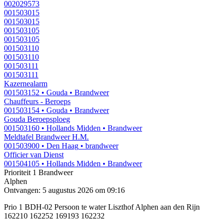
002029573
001503015
001503015
001503105
001503105
001503110
001503110
001503111
001503111
Kazernealarm
001503152
• Gouda
• Brandweer
Chauffeurs - Beroeps
001503154
• Gouda
• Brandweer
Gouda Beroepsploeg
001503160
• Hollands Midden
• Brandweer
Meldtafel Brandweer H.M.
001503900
• Den Haag
• brandweer
Officier van Dienst
001504105
• Hollands Midden
• Brandweer
Prioriteit 1
Brandweer
Alphen
Ontvangen: 5 augustus 2026 om 09:16
Prio 1 BDH-02 Persoon te water Liszthof Alphen aan den Rijn
162210 162252 169193 162232