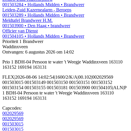
001503284
• Hollands Midden
• Brandweer
Leiden-Zuid Kazernealarm - Beroeps
001503289
• Hollands Midden
• Brandweer
Meldtafel Brandweer H.M.
001503900
• Den Haag
• brandweer
Officier van Dienst
001504105
• Hollands Midden
• Brandweer
Prioriteit 1
Brandweer
Waddinxveen
Ontvangen: 6 augustus 2026 om 14:02
Prio 1 BDH-04 Persoon te water 't Weegje Waddinxveen 163110
163152 169194 163131
FLEX|2026-08-06 14:02:54|1600/2/K/A|00.102|002029569
001503015 001503149 001503150 001503151 001503152
001503154 001503155 001503181 001503900 001504105|ALN|P
1 BDH-04 Persoon te water 't Weegje Waddinxveen 163110
163152 169194 163131
Capcodes:
002029569
002029569
001503015
001503015