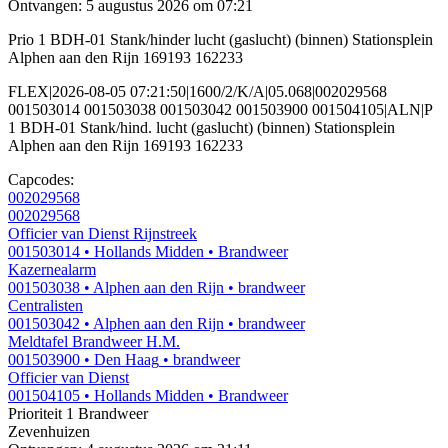
Ontvangen: 5 augustus 2026 om 07:21
Prio 1 BDH-01 Stank/hinder lucht (gaslucht) (binnen) Stationsplein
Alphen aan den Rijn 169193 162233
FLEX|2026-08-05 07:21:50|1600/2/K/A|05.068|002029568
001503014 001503038 001503042 001503900 001504105|ALN|P
1 BDH-01 Stank/hind. lucht (gaslucht) (binnen) Stationsplein
Alphen aan den Rijn 169193 162233
Capcodes:
002029568
002029568
Officier van Dienst Rijnstreek
001503014
• Hollands Midden
• Brandweer
Kazernealarm
001503038
• Alphen aan den Rijn
• brandweer
Centralisten
001503042
• Alphen aan den Rijn
• brandweer
Meldtafel Brandweer H.M.
001503900
• Den Haag
• brandweer
Officier van Dienst
001504105
• Hollands Midden
• Brandweer
Prioriteit 1
Brandweer
Zevenhuizen