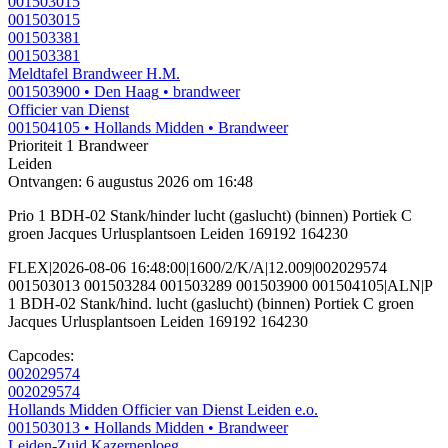
001503015
001503015
001503381
001503381
Meldtafel Brandweer H.M.
001503900
• Den Haag
• brandweer
Officier van Dienst
001504105
• Hollands Midden
• Brandweer
Prioriteit 1
Brandweer
Leiden
Ontvangen: 6 augustus 2026 om 16:48
Prio 1 BDH-02 Stank/hinder lucht (gaslucht) (binnen) Portiek C
groen Jacques Urlusplantsoen Leiden 169192 164230
FLEX|2026-08-06 16:48:00|1600/2/K/A|12.009|002029574
001503013 001503284 001503289 001503900 001504105|ALN|P
1 BDH-02 Stank/hind. lucht (gaslucht) (binnen) Portiek C groen
Jacques Urlusplantsoen Leiden 169192 164230
Capcodes:
002029574
002029574
Hollands Midden Officier van Dienst Leiden e.o.
001503013
• Hollands Midden
• Brandweer
Leiden-Zuid Kazerneploeg