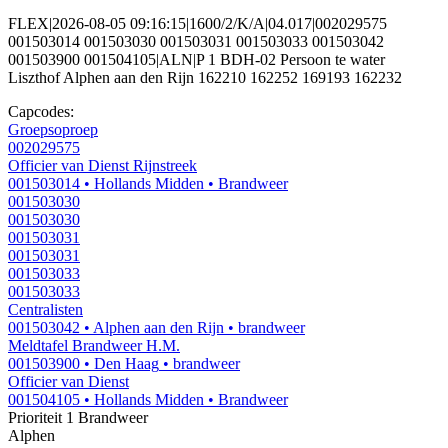
FLEX|2026-08-05 09:16:15|1600/2/K/A|04.017|002029575
001503014 001503030 001503031 001503033 001503042
001503900 001504105|ALN|P 1 BDH-02 Persoon te water
Liszthof Alphen aan den Rijn 162210 162252 169193 162232
Capcodes:
Groepsoproep
002029575
Officier van Dienst Rijnstreek
001503014
• Hollands Midden
• Brandweer
001503030
001503030
001503031
001503031
001503033
001503033
Centralisten
001503042
• Alphen aan den Rijn
• brandweer
Meldtafel Brandweer H.M.
001503900
• Den Haag
• brandweer
Officier van Dienst
001504105
• Hollands Midden
• Brandweer
Prioriteit 1
Brandweer
Alphen