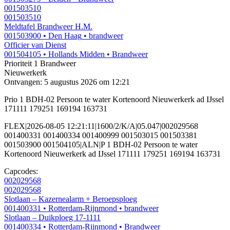
001503510
001503510
Meldtafel Brandweer H.M.
001503900
• Den Haag
• brandweer
Officier van Dienst
001504105
• Hollands Midden
• Brandweer
Prioriteit 1
Brandweer
Nieuwerkerk
Ontvangen: 5 augustus 2026 om 12:21
Prio 1 BDH-02 Persoon te water Kortenoord Nieuwerkerk ad IJssel
171111 179251 169194 163731
FLEX|2026-08-05 12:21:11|1600/2/K/A|05.047|002029568
001400331 001400334 001400999 001503015 001503381
001503900 001504105|ALN|P 1 BDH-02 Persoon te water
Kortenoord Nieuwerkerk ad IJssel 171111 179251 169194 163731
Capcodes:
002029568
002029568
Slotlaan – Kazernealarm + Beroepsploeg
001400331
• Rotterdam-Rijnmond
• brandweer
Slotlaan – Duikploeg 17-1111
001400334
• Rotterdam-Rijnmond
• Brandweer