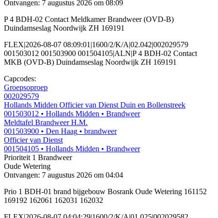
Ontvangen: 7 augustus 2026 om 08:09
P 4 BDH-02 Contact Meldkamer Brandweer (OVD-B)
Duindamseslag Noordwijk ZH 169191
FLEX|2026-08-07 08:09:01|1600/2/K/A|02.042|002029579
001503012 001503900 001504105|ALN|P 4 BDH-02 Contact
MKB (OVD-B) Duindamseslag Noordwijk ZH 169191
Capcodes:
Groepsoproep
002029579
Hollands Midden Officier van Dienst Duin en Bollenstreek
001503012
• Hollands Midden
• Brandweer
Meldtafel Brandweer H.M.
001503900
• Den Haag
• brandweer
Officier van Dienst
001504105
• Hollands Midden
• Brandweer
Prioriteit 1
Brandweer
Oude Wetering
Ontvangen: 7 augustus 2026 om 04:04
Prio 1 BDH-01 brand bijgebouw Bosrank Oude Wetering 161152
169192 162061 162031 162032
FLEX|2026-08-07 04:04:29|1600/2/K/A|01.025|002029582