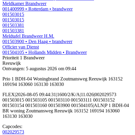
Meldkamer Brandweer
001400999
• Rotterdam
• brandweer
001503015
001503015
001503381
001503381
Meldtafel Brandweer H.M.
001503900
• Den Haag
• brandweer
Officier van Dienst
001504105
• Hollands Midden
• Brandweer
Prioriteit 1
Brandweer
Reeuwijk
Ontvangen: 5 augustus 2026 om 09:44
Prio 1 BDH-04 Woningbrand Zoutmansweg Reeuwijk 163152
169194 163060 163130 163030
FLEX|2026-08-05 09:44:31|1600/2/K/A|11.026|002029573
001503015 001503105 001503110 001503111 001503152
001503154 001503160 001503900 001504105|ALN|P 1 BDH-04
BR woning Zoutmansweg Reeuwijk 163152 169194 163060
163130 163030
Capcodes:
002029573