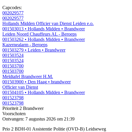
Capcodes:
002029577
002029577
Hollands Midden Officier van Dienst Leiden e.o.
001503013
• Hollands Midden
• Brandweer
Leiden Noord Chauffeurs AL - Beroeps
001503262
• Hollands Midden
• Brandweer
Kazernealarm - Beroeps
001503279
• Leiden
• Brandweer
001503524
001503524
001503700
001503700
Meldtafel Brandweer H.M.
001503900
• Den Haag
• brandweer
Officier van Dienst
001504105
• Hollands Midden
• Brandweer
001523798
001523798
Prioriteit 2
Brandweer
Voorschoten
Ontvangen: 7 augustus 2026 om 21:39
Prio 2 BDH-01 Assistentie Politie (OVD-B) Leidseweg