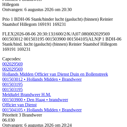
Hillegom
Ontvangen: 6 augustus 2026 om 20:30
Prio 1 BDH-06 Stank/hinder lucht (gaslucht) (binnen) Reinier
Staatshof Hillegom 169191 169231
FLEX|2026-08-06 20:30:13|1600/2/K/A|07.080|002029569
001503012 001503195 001503900 001504105|ALN|P 1 BDH-06
Stank/hind. lucht (gaslucht) (binnen) Reinier Staatshof Hillegom
169191 169231
Capcodes:
002029569
002029569
Hollands Midden Officier van Dienst Duin en Bollenstreek
001503012
• Hollands Midden
• Brandweer
001503195
001503195
Meldtafel Brandweer H.M.
001503900
• Den Haag
• brandweer
Officier van Dienst
001504105
• Hollands Midden
• Brandweer
Prioriteit 3
Brandweer
06.030
Ontvangen: 6 augustus 2026 om 20:24