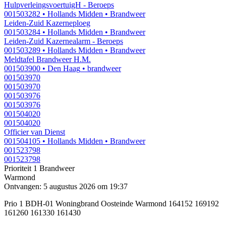
HulpverleingsvoertuigH - Beroeps
001503282
• Hollands Midden
• Brandweer
Leiden-Zuid Kazerneploeg
001503284
• Hollands Midden
• Brandweer
Leiden-Zuid Kazernealarm - Beroeps
001503289
• Hollands Midden
• Brandweer
Meldtafel Brandweer H.M.
001503900
• Den Haag
• brandweer
001503970
001503970
001503976
001503976
001504020
001504020
Officier van Dienst
001504105
• Hollands Midden
• Brandweer
001523798
001523798
Prioriteit 1
Brandweer
Warmond
Ontvangen: 5 augustus 2026 om 19:37
Prio 1 BDH-01 Woningbrand Oosteinde Warmond 164152 169192
161260 161330 161430