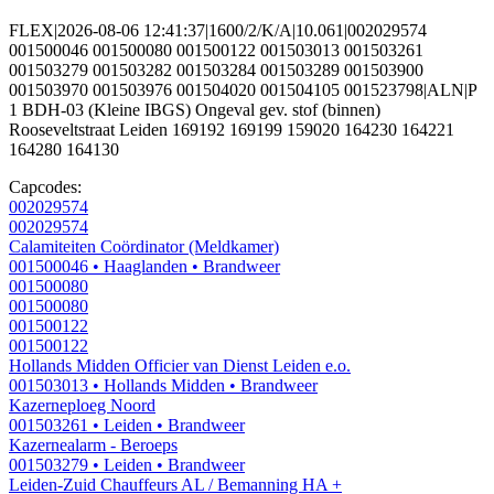
FLEX|2026-08-06 12:41:37|1600/2/K/A|10.061|002029574
001500046 001500080 001500122 001503013 001503261
001503279 001503282 001503284 001503289 001503900
001503970 001503976 001504020 001504105 001523798|ALN|P
1 BDH-03 (Kleine IBGS) Ongeval gev. stof (binnen)
Rooseveltstraat Leiden 169192 169199 159020 164230 164221
164280 164130
Capcodes:
002029574
002029574
Calamiteiten Coördinator (Meldkamer)
001500046
• Haaglanden
• Brandweer
001500080
001500080
001500122
001500122
Hollands Midden Officier van Dienst Leiden e.o.
001503013
• Hollands Midden
• Brandweer
Kazerneploeg Noord
001503261
• Leiden
• Brandweer
Kazernealarm - Beroeps
001503279
• Leiden
• Brandweer
Leiden-Zuid Chauffeurs AL / Bemanning HA +