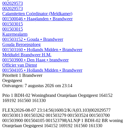
002029573
002029573
Calamiteiten Coördinator (Meldkamer)
001500046
• Haaglanden
• Brandweer
001503015
001503015
Kazernealarm
001503152
• Gouda
• Brandweer
Gouda Beroepsploeg
001503160
• Hollands Midden
• Brandweer
Meldtafel Brandweer H.M.
001503900
• Den Haag
• brandweer
Officier van Dienst
001504105
• Hollands Midden
• Brandweer
Prioriteit 1
Brandweer
Oegstgeest
Ontvangen: 7 augustus 2026 om 23:14
Prio 1 BDH-02 Woningbrand Oranjelaan Oegstgeest 164152
169192 161560 161330
FLEX|2026-08-07 23:14:56|1600/2/K/A|03.103|002029577
001503013 001503262 001503279 001503524 001503700
001503900 001504105 001523798|ALN|P 1 BDH-02 BR woning
Oranjelaan Oegstgeest 164152 169192 161560 161330