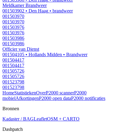
Meldkamer Brandweer
001503902
• Den Haag
• brandweer
001503970
001503970
001503976
001503976
001503986
001503986
Officier van Dienst
001504105
• Hollands Midden
• Brandweer
001504417
001504417
001505726
001505726
001523798
001523798
Home
Statistieken
Over
P2000 scanner
P2000
mobiel
Afkortingen
P2000 open data
P2000 notificaties
Bronnen
Kadaster / BAG
Leaflet
OSM + CARTO
Dashpatch