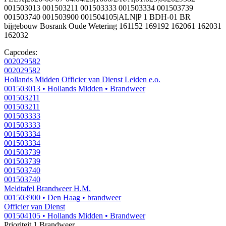
001503013 001503211 001503333 001503334 001503739
001503740 001503900 001504105|ALN|P 1 BDH-01 BR
bijgebouw Bosrank Oude Wetering 161152 169192 162061 162031
162032
Capcodes:
002029582
002029582
Hollands Midden Officier van Dienst Leiden e.o.
001503013
• Hollands Midden
• Brandweer
001503211
001503211
001503333
001503333
001503334
001503334
001503739
001503739
001503740
001503740
Meldtafel Brandweer H.M.
001503900
• Den Haag
• brandweer
Officier van Dienst
001504105
• Hollands Midden
• Brandweer
Prioriteit 1
Brandweer