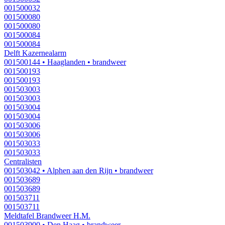
001500032
001500080
001500080
001500084
001500084
Delft Kazernealarm
001500144
• Haaglanden
• brandweer
001500193
001500193
001503003
001503003
001503004
001503004
001503006
001503006
001503033
001503033
Centralisten
001503042
• Alphen aan den Rijn
• brandweer
001503689
001503689
001503711
001503711
Meldtafel Brandweer H.M.
001503900
• Den Haag
• brandweer