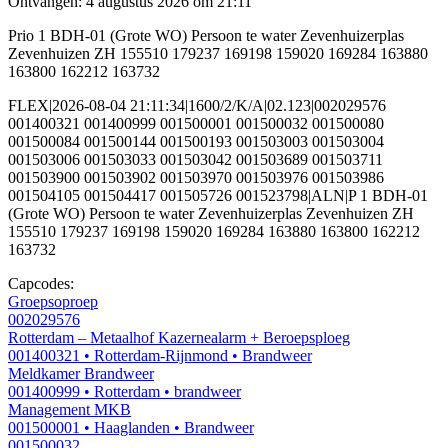
Ontvangen: 4 augustus 2026 om 21:11
Prio 1 BDH-01 (Grote WO) Persoon te water Zevenhuizerplas
Zevenhuizen ZH 155510 179237 169198 159020 169284 163880
163800 162212 163732
FLEX|2026-08-04 21:11:34|1600/2/K/A|02.123|002029576
001400321 001400999 001500001 001500032 001500080
001500084 001500144 001500193 001503003 001503004
001503006 001503033 001503042 001503689 001503711
001503900 001503902 001503970 001503976 001503986
001504105 001504417 001505726 001523798|ALN|P 1 BDH-01
(Grote WO) Persoon te water Zevenhuizerplas Zevenhuizen ZH
155510 179237 169198 159020 169284 163880 163800 162212
163732
Capcodes:
Groepsoproep
002029576
Rotterdam – Metaalhof Kazernealarm + Beroepsploeg
001400321
• Rotterdam-Rijnmond
• Brandweer
Meldkamer Brandweer
001400999
• Rotterdam
• brandweer
Management MKB
001500001
• Haaglanden
• Brandweer
001500032