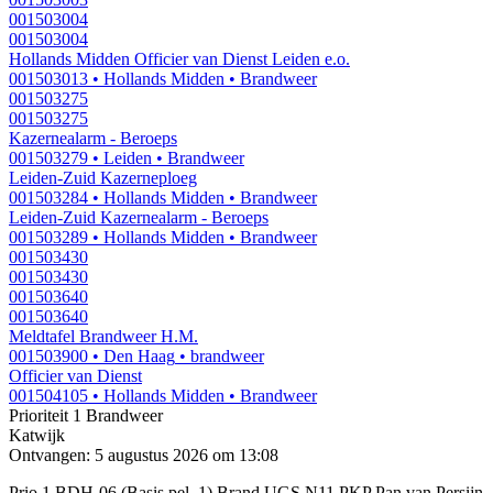
001503004
001503004
Hollands Midden Officier van Dienst Leiden e.o.
001503013
• Hollands Midden
• Brandweer
001503275
001503275
Kazernealarm - Beroeps
001503279
• Leiden
• Brandweer
Leiden-Zuid Kazerneploeg
001503284
• Hollands Midden
• Brandweer
Leiden-Zuid Kazernealarm - Beroeps
001503289
• Hollands Midden
• Brandweer
001503430
001503430
001503640
001503640
Meldtafel Brandweer H.M.
001503900
• Den Haag
• brandweer
Officier van Dienst
001504105
• Hollands Midden
• Brandweer
Prioriteit 1
Brandweer
Katwijk
Ontvangen: 5 augustus 2026 om 13:08
Prio 1 BDH-06 (Basis pel. 1) Brand UGS N11 PKP Pan van Persijn