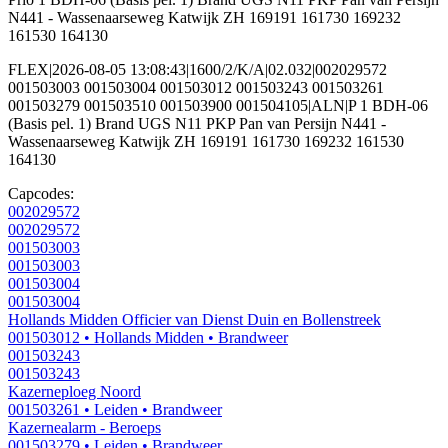
N441 - Wassenaarseweg Katwijk ZH 169191 161730 169232
161530 164130
FLEX|2026-08-05 13:08:43|1600/2/K/A|02.032|002029572
001503003 001503004 001503012 001503243 001503261
001503279 001503510 001503900 001504105|ALN|P 1 BDH-06
(Basis pel. 1) Brand UGS N11 PKP Pan van Persijn N441 -
Wassenaarseweg Katwijk ZH 169191 161730 169232 161530
164130
Capcodes:
002029572
002029572
001503003
001503003
001503004
001503004
Hollands Midden Officier van Dienst Duin en Bollenstreek
001503012
• Hollands Midden
• Brandweer
001503243
001503243
Kazerneploeg Noord
001503261
• Leiden
• Brandweer
Kazernealarm - Beroeps
001503279
• Leiden
• Brandweer