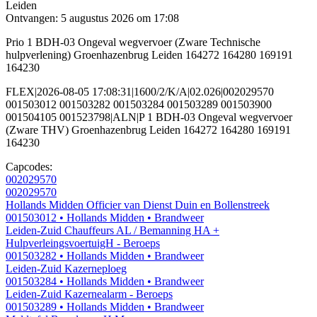
Leiden
Ontvangen: 5 augustus 2026 om 17:08
Prio 1 BDH-03 Ongeval wegvervoer (Zware Technische
hulpverlening) Groenhazenbrug Leiden 164272 164280 169191
164230
FLEX|2026-08-05 17:08:31|1600/2/K/A|02.026|002029570
001503012 001503282 001503284 001503289 001503900
001504105 001523798|ALN|P 1 BDH-03 Ongeval wegvervoer
(Zware THV) Groenhazenbrug Leiden 164272 164280 169191
164230
Capcodes:
002029570
002029570
Hollands Midden Officier van Dienst Duin en Bollenstreek
001503012
• Hollands Midden
• Brandweer
Leiden-Zuid Chauffeurs AL / Bemanning HA +
HulpverleingsvoertuigH - Beroeps
001503282
• Hollands Midden
• Brandweer
Leiden-Zuid Kazerneploeg
001503284
• Hollands Midden
• Brandweer
Leiden-Zuid Kazernealarm - Beroeps
001503289
• Hollands Midden
• Brandweer