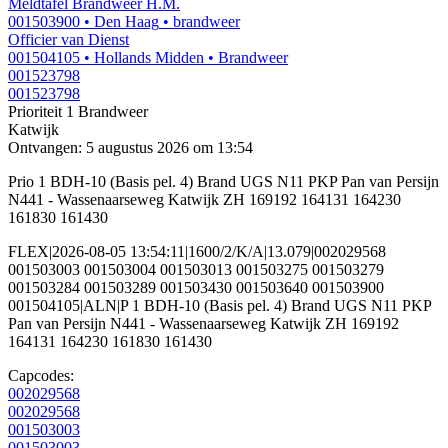
Meldtafel Brandweer H.M.
001503900
• Den Haag
• brandweer
Officier van Dienst
001504105
• Hollands Midden
• Brandweer
001523798
001523798
Prioriteit 1
Brandweer
Katwijk
Ontvangen: 5 augustus 2026 om 13:54
Prio 1 BDH-10 (Basis pel. 4) Brand UGS N11 PKP Pan van Persijn
N441 - Wassenaarseweg Katwijk ZH 169192 164131 164230
161830 161430
FLEX|2026-08-05 13:54:11|1600/2/K/A|13.079|002029568
001503003 001503004 001503013 001503275 001503279
001503284 001503289 001503430 001503640 001503900
001504105|ALN|P 1 BDH-10 (Basis pel. 4) Brand UGS N11 PKP
Pan van Persijn N441 - Wassenaarseweg Katwijk ZH 169192
164131 164230 161830 161430
Capcodes:
002029568
002029568
001503003
001503003