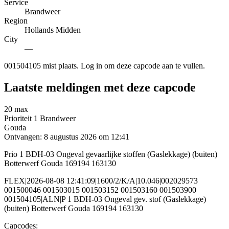
Service
Brandweer
Region
Hollands Midden
City
—
001504105 mist plaats. Log in om deze capcode aan te vullen.
Laatste meldingen met deze capcode
20 max
Prioriteit 1
Brandweer
Gouda
Ontvangen: 8 augustus 2026 om 12:41
Prio 1 BDH-03 Ongeval gevaarlijke stoffen (Gaslekkage) (buiten)
Botterwerf Gouda 169194 163130
FLEX|2026-08-08 12:41:09|1600/2/K/A|10.046|002029573
001500046 001503015 001503152 001503160 001503900
001504105|ALN|P 1 BDH-03 Ongeval gev. stof (Gaslekkage)
(buiten) Botterwerf Gouda 169194 163130
Capcodes: