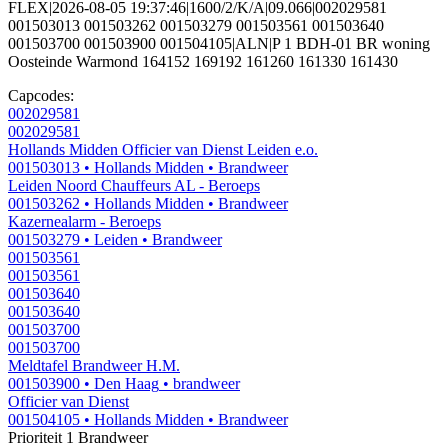
FLEX|2026-08-05 19:37:46|1600/2/K/A|09.066|002029581
001503013 001503262 001503279 001503561 001503640
001503700 001503900 001504105|ALN|P 1 BDH-01 BR woning
Oosteinde Warmond 164152 169192 161260 161330 161430
Capcodes:
002029581
002029581
Hollands Midden Officier van Dienst Leiden e.o.
001503013
• Hollands Midden
• Brandweer
Leiden Noord Chauffeurs AL - Beroeps
001503262
• Hollands Midden
• Brandweer
Kazernealarm - Beroeps
001503279
• Leiden
• Brandweer
001503561
001503561
001503640
001503640
001503700
001503700
Meldtafel Brandweer H.M.
001503900
• Den Haag
• brandweer
Officier van Dienst
001504105
• Hollands Midden
• Brandweer
Prioriteit 1
Brandweer