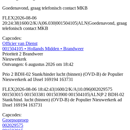
Goedenavond, graag telefonisch contact MKB
FLEX|2026-08-06
20:24:38|1600/2/K/A|06.030|001504105|ALN|Goedenavond, graag
telefonisch contact MKB
Capcodes:
Officier van Dienst
001504105
• Hollands Midden
• Brandweer
Prioriteit 2
Brandweer
Nieuwerkerk
Ontvangen: 6 augustus 2026 om 18:42
Prio 2 BDH-02 Stank/hinder lucht (binnen) (OVD-B) de Populier
Nieuwerkerk ad IJssel 169194 163731
FLEX|2026-08-06 18:42:43|1600/2/K/A|10.096|002029575
001503015 001503381 001503900 001504105|ALN|P 2 BDH-02
Stank/hind. lucht (binnen) (OVD-B) de Populier Nieuwerkerk ad
IJssel 169194 163731
Capcodes:
Groepsoproep
002029575