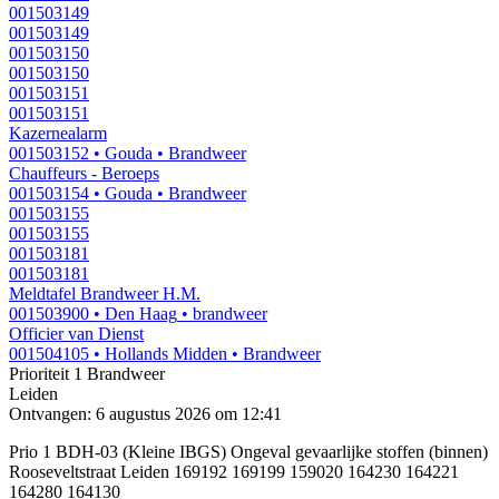
001503149
001503149
001503150
001503150
001503151
001503151
Kazernealarm
001503152
• Gouda
• Brandweer
Chauffeurs - Beroeps
001503154
• Gouda
• Brandweer
001503155
001503155
001503181
001503181
Meldtafel Brandweer H.M.
001503900
• Den Haag
• brandweer
Officier van Dienst
001504105
• Hollands Midden
• Brandweer
Prioriteit 1
Brandweer
Leiden
Ontvangen: 6 augustus 2026 om 12:41
Prio 1 BDH-03 (Kleine IBGS) Ongeval gevaarlijke stoffen (binnen)
Rooseveltstraat Leiden 169192 169199 159020 164230 164221
164280 164130