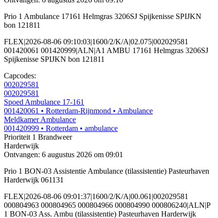
Prio 1 Ambulance 17161 Helmgras 3206SJ Spijkenisse SPIJKN
bon 121811
FLEX|2026-08-06 09:10:03|1600/2/K/A|02.075|002029581
001420061 001420999|ALN|A1 AMBU 17161 Helmgras 3206SJ
Spijkenisse SPIJKN bon 121811
Capcodes:
002029581
002029581
Spoed Ambulance 17-161
001420061
• Rotterdam-Rijnmond
• Ambulance
Meldkamer Ambulance
001420999
• Rotterdam
• ambulance
Prioriteit 1
Brandweer
Harderwijk
Ontvangen: 6 augustus 2026 om 09:01
Prio 1 BON-03 Assistentie Ambulance (tilassistentie) Pasteurhaven
Harderwijk 061131
FLEX|2026-08-06 09:01:37|1600/2/K/A|00.061|002029581
000804963 000804965 000804966 000804990 000806240|ALN|P
1 BON-03 Ass. Ambu (tilassistentie) Pasteurhaven Harderwijk