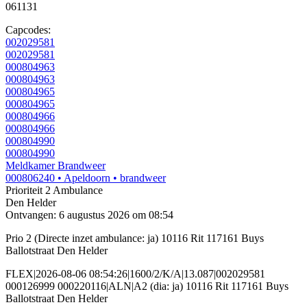
061131
Capcodes:
002029581
002029581
000804963
000804963
000804965
000804965
000804966
000804966
000804990
000804990
Meldkamer Brandweer
000806240
• Apeldoorn
• brandweer
Prioriteit 2
Ambulance
Den Helder
Ontvangen: 6 augustus 2026 om 08:54
Prio 2 (Directe inzet ambulance: ja) 10116 Rit 117161 Buys
Ballotstraat Den Helder
FLEX|2026-08-06 08:54:26|1600/2/K/A|13.087|002029581
000126999 000220116|ALN|A2 (dia: ja) 10116 Rit 117161 Buys
Ballotstraat Den Helder