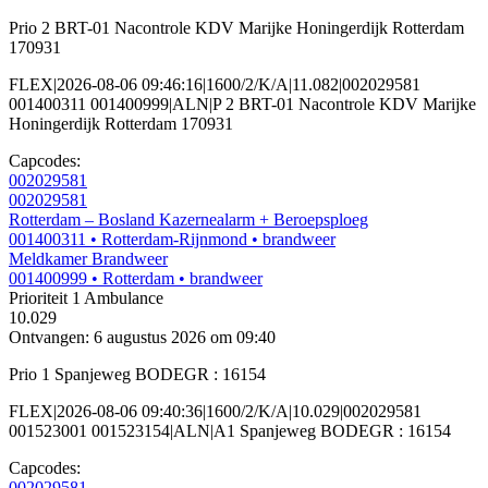
Prio 2 BRT-01 Nacontrole KDV Marijke Honingerdijk Rotterdam
170931
FLEX|2026-08-06 09:46:16|1600/2/K/A|11.082|002029581
001400311 001400999|ALN|P 2 BRT-01 Nacontrole KDV Marijke
Honingerdijk Rotterdam 170931
Capcodes:
002029581
002029581
Rotterdam – Bosland Kazernealarm + Beroepsploeg
001400311
• Rotterdam-Rijnmond
• brandweer
Meldkamer Brandweer
001400999
• Rotterdam
• brandweer
Prioriteit 1
Ambulance
10.029
Ontvangen: 6 augustus 2026 om 09:40
Prio 1 Spanjeweg BODEGR : 16154
FLEX|2026-08-06 09:40:36|1600/2/K/A|10.029|002029581
001523001 001523154|ALN|A1 Spanjeweg BODEGR : 16154
Capcodes:
002029581