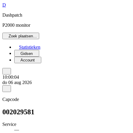
D
Dashpatch
P2000 monitor
Zoek plaatsen…
Statistieken
Gidsen
Account
10:00:04
do 06 aug 2026
Capcode
002029581
Service
—