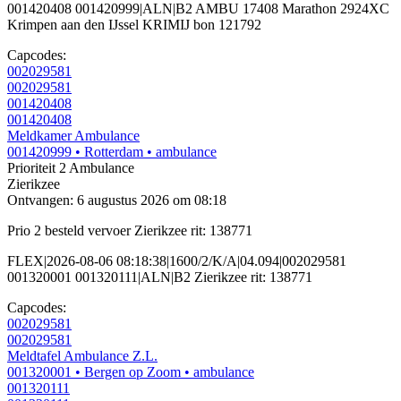
001420408 001420999|ALN|B2 AMBU 17408 Marathon 2924XC
Krimpen aan den IJssel KRIMIJ bon 121792
Capcodes:
002029581
002029581
001420408
001420408
Meldkamer Ambulance
001420999
• Rotterdam
• ambulance
Prioriteit 2
Ambulance
Zierikzee
Ontvangen: 6 augustus 2026 om 08:18
Prio 2 besteld vervoer Zierikzee rit: 138771
FLEX|2026-08-06 08:18:38|1600/2/K/A|04.094|002029581
001320001 001320111|ALN|B2 Zierikzee rit: 138771
Capcodes:
002029581
002029581
Meldtafel Ambulance Z.L.
001320001
• Bergen op Zoom
• ambulance
001320111