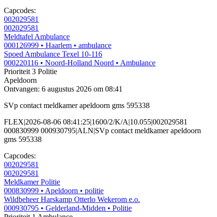
Capcodes:
002029581
002029581
Meldtafel Ambulance
000126999
• Haarlem
• ambulance
Spoed Ambulance Texel 10-116
000220116
• Noord-Holland Noord
• Ambulance
Prioriteit 3
Politie
Apeldoorn
Ontvangen: 6 augustus 2026 om 08:41
SVp contact meldkamer apeldoorn gms 595338
FLEX|2026-08-06 08:41:25|1600/2/K/A|10.055|002029581
000830999 000930795|ALN|SVp contact meldkamer apeldoorn
gms 595338
Capcodes:
002029581
002029581
Meldkamer Politie
000830999
• Apeldoorn
• politie
Wildbeheer Harskamp Otterlo Wekerom e.o.
000930795
• Gelderland-Midden
• Politie
Prioriteit 1
Ambulance