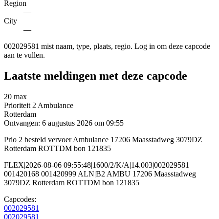
Region
—
City
—
002029581 mist naam, type, plaats, regio. Log in om deze capcode
aan te vullen.
Laatste meldingen met deze capcode
20 max
Prioriteit 2
Ambulance
Rotterdam
Ontvangen: 6 augustus 2026 om 09:55
Prio 2 besteld vervoer Ambulance 17206 Maasstadweg 3079DZ
Rotterdam ROTTDM bon 121835
FLEX|2026-08-06 09:55:48|1600/2/K/A|14.003|002029581
001420168 001420999|ALN|B2 AMBU 17206 Maasstadweg
3079DZ Rotterdam ROTTDM bon 121835
Capcodes:
002029581
002029581