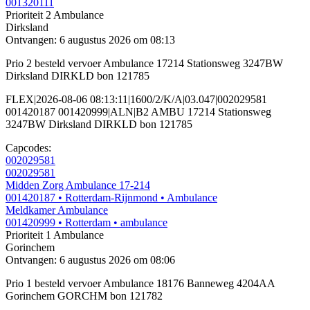
001320111
Prioriteit 2
Ambulance
Dirksland
Ontvangen: 6 augustus 2026 om 08:13
Prio 2 besteld vervoer Ambulance 17214 Stationsweg 3247BW
Dirksland DIRKLD bon 121785
FLEX|2026-08-06 08:13:11|1600/2/K/A|03.047|002029581
001420187 001420999|ALN|B2 AMBU 17214 Stationsweg
3247BW Dirksland DIRKLD bon 121785
Capcodes:
002029581
002029581
Midden Zorg Ambulance 17-214
001420187
• Rotterdam-Rijnmond
• Ambulance
Meldkamer Ambulance
001420999
• Rotterdam
• ambulance
Prioriteit 1
Ambulance
Gorinchem
Ontvangen: 6 augustus 2026 om 08:06
Prio 1 besteld vervoer Ambulance 18176 Banneweg 4204AA
Gorinchem GORCHM bon 121782