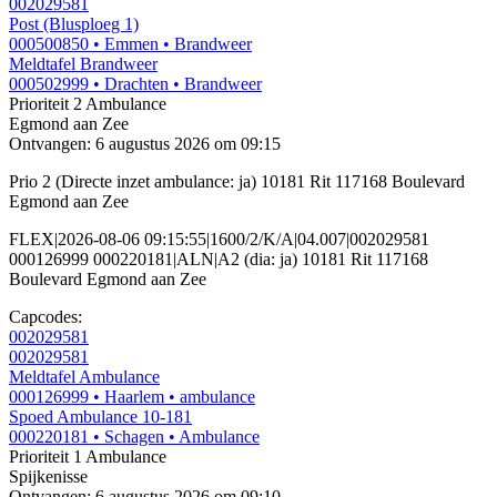
002029581
Post (Blusploeg 1)
000500850
• Emmen
• Brandweer
Meldtafel Brandweer
000502999
• Drachten
• Brandweer
Prioriteit 2
Ambulance
Egmond aan Zee
Ontvangen: 6 augustus 2026 om 09:15
Prio 2 (Directe inzet ambulance: ja) 10181 Rit 117168 Boulevard
Egmond aan Zee
FLEX|2026-08-06 09:15:55|1600/2/K/A|04.007|002029581
000126999 000220181|ALN|A2 (dia: ja) 10181 Rit 117168
Boulevard Egmond aan Zee
Capcodes:
002029581
002029581
Meldtafel Ambulance
000126999
• Haarlem
• ambulance
Spoed Ambulance 10-181
000220181
• Schagen
• Ambulance
Prioriteit 1
Ambulance
Spijkenisse
Ontvangen: 6 augustus 2026 om 09:10