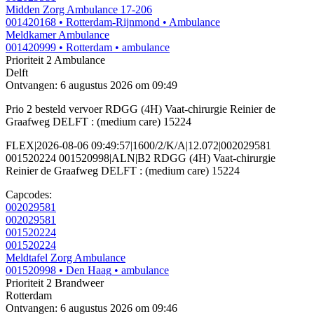
Midden Zorg Ambulance 17-206
001420168
• Rotterdam-Rijnmond
• Ambulance
Meldkamer Ambulance
001420999
• Rotterdam
• ambulance
Prioriteit 2
Ambulance
Delft
Ontvangen: 6 augustus 2026 om 09:49
Prio 2 besteld vervoer RDGG (4H) Vaat-chirurgie Reinier de
Graafweg DELFT : (medium care) 15224
FLEX|2026-08-06 09:49:57|1600/2/K/A|12.072|002029581
001520224 001520998|ALN|B2 RDGG (4H) Vaat-chirurgie
Reinier de Graafweg DELFT : (medium care) 15224
Capcodes:
002029581
002029581
001520224
001520224
Meldtafel Zorg Ambulance
001520998
• Den Haag
• ambulance
Prioriteit 2
Brandweer
Rotterdam
Ontvangen: 6 augustus 2026 om 09:46