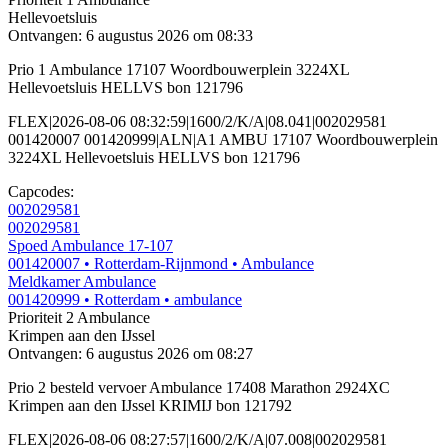
Hellevoetsluis
Ontvangen: 6 augustus 2026 om 08:33
Prio 1 Ambulance 17107 Woordbouwerplein 3224XL
Hellevoetsluis HELLVS bon 121796
FLEX|2026-08-06 08:32:59|1600/2/K/A|08.041|002029581
001420007 001420999|ALN|A1 AMBU 17107 Woordbouwerplein
3224XL Hellevoetsluis HELLVS bon 121796
Capcodes:
002029581
002029581
Spoed Ambulance 17-107
001420007
• Rotterdam-Rijnmond
• Ambulance
Meldkamer Ambulance
001420999
• Rotterdam
• ambulance
Prioriteit 2
Ambulance
Krimpen aan den IJssel
Ontvangen: 6 augustus 2026 om 08:27
Prio 2 besteld vervoer Ambulance 17408 Marathon 2924XC
Krimpen aan den IJssel KRIMIJ bon 121792
FLEX|2026-08-06 08:27:57|1600/2/K/A|07.008|002029581