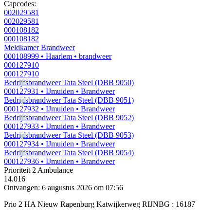
Capcodes:
002029581
002029581
000108182
000108182
Meldkamer Brandweer
000108999
• Haarlem
• brandweer
000127910
000127910
Bedrijfsbrandweer Tata Steel (DBB 9050)
000127931
• IJmuiden
• Brandweer
Bedrijfsbrandweer Tata Steel (DBB 9051)
000127932
• IJmuiden
• Brandweer
Bedrijfsbrandweer Tata Steel (DBB 9052)
000127933
• IJmuiden
• Brandweer
Bedrijfsbrandweer Tata Steel (DBB 9053)
000127934
• IJmuiden
• Brandweer
Bedrijfsbrandweer Tata Steel (DBB 9054)
000127936
• IJmuiden
• Brandweer
Prioriteit 2
Ambulance
14.016
Ontvangen: 6 augustus 2026 om 07:56
Prio 2 HA Nieuw Rapenburg Katwijkerweg RIJNBG : 16187