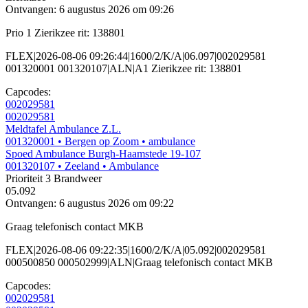
Ontvangen: 6 augustus 2026 om 09:26
Prio 1 Zierikzee rit: 138801
FLEX|2026-08-06 09:26:44|1600/2/K/A|06.097|002029581
001320001 001320107|ALN|A1 Zierikzee rit: 138801
Capcodes:
002029581
002029581
Meldtafel Ambulance Z.L.
001320001
• Bergen op Zoom
• ambulance
Spoed Ambulance Burgh-Haamstede 19-107
001320107
• Zeeland
• Ambulance
Prioriteit 3
Brandweer
05.092
Ontvangen: 6 augustus 2026 om 09:22
Graag telefonisch contact MKB
FLEX|2026-08-06 09:22:35|1600/2/K/A|05.092|002029581
000500850 000502999|ALN|Graag telefonisch contact MKB
Capcodes:
002029581