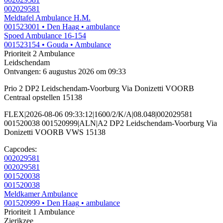
002029581
Meldtafel Ambulance H.M.
001523001
• Den Haag
• ambulance
Spoed Ambulance 16-154
001523154
• Gouda
• Ambulance
Prioriteit 2
Ambulance
Leidschendam
Ontvangen: 6 augustus 2026 om 09:33
Prio 2 DP2 Leidschendam-Voorburg Via Donizetti VOORB
Centraal opstellen 15138
FLEX|2026-08-06 09:33:12|1600/2/K/A|08.048|002029581
001520038 001520999|ALN|A2 DP2 Leidschendam-Voorburg Via
Donizetti VOORB VWS 15138
Capcodes:
002029581
002029581
001520038
001520038
Meldkamer Ambulance
001520999
• Den Haag
• ambulance
Prioriteit 1
Ambulance
Zierikzee