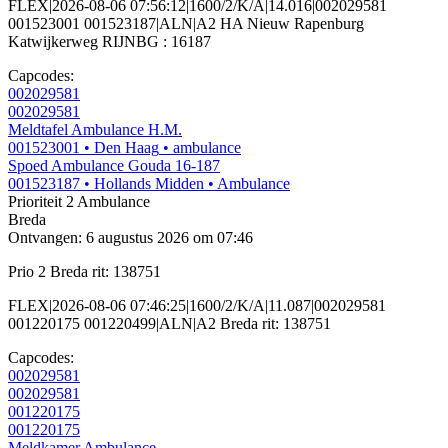
FLEX|2026-08-06 07:56:12|1600/2/K/A|14.016|002029581
001523001 001523187|ALN|A2 HA Nieuw Rapenburg
Katwijkerweg RIJNBG : 16187
Capcodes:
002029581
002029581
Meldtafel Ambulance H.M.
001523001
• Den Haag
• ambulance
Spoed Ambulance Gouda 16-187
001523187
• Hollands Midden
• Ambulance
Prioriteit 2
Ambulance
Breda
Ontvangen: 6 augustus 2026 om 07:46
Prio 2 Breda rit: 138751
FLEX|2026-08-06 07:46:25|1600/2/K/A|11.087|002029581
001220175 001220499|ALN|A2 Breda rit: 138751
Capcodes:
002029581
002029581
001220175
001220175
Meldkamer Ambulance