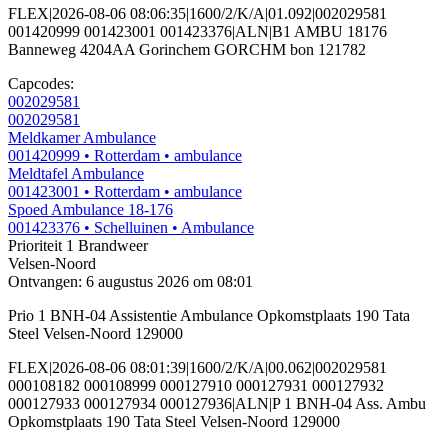
FLEX|2026-08-06 08:06:35|1600/2/K/A|01.092|002029581
001420999 001423001 001423376|ALN|B1 AMBU 18176
Banneweg 4204AA Gorinchem GORCHM bon 121782
Capcodes:
002029581
002029581
Meldkamer Ambulance
001420999
• Rotterdam
• ambulance
Meldtafel Ambulance
001423001
• Rotterdam
• ambulance
Spoed Ambulance 18-176
001423376
• Schelluinen
• Ambulance
Prioriteit 1
Brandweer
Velsen-Noord
Ontvangen: 6 augustus 2026 om 08:01
Prio 1 BNH-04 Assistentie Ambulance Opkomstplaats 190 Tata
Steel Velsen-Noord 129000
FLEX|2026-08-06 08:01:39|1600/2/K/A|00.062|002029581
000108182 000108999 000127910 000127931 000127932
000127933 000127934 000127936|ALN|P 1 BNH-04 Ass. Ambu
Opkomstplaats 190 Tata Steel Velsen-Noord 129000