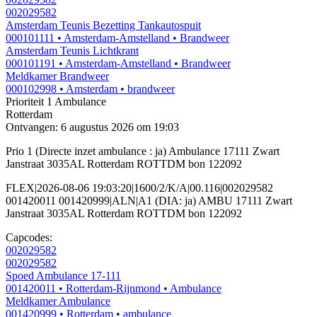
002029582
Amsterdam Teunis Bezetting Tankautospuit
000101111
• Amsterdam-Amstelland
• Brandweer
Amsterdam Teunis Lichtkrant
000101191
• Amsterdam-Amstelland
• Brandweer
Meldkamer Brandweer
000102998
• Amsterdam
• brandweer
Prioriteit 1
Ambulance
Rotterdam
Ontvangen: 6 augustus 2026 om 19:03
Prio 1 (Directe inzet ambulance : ja) Ambulance 17111 Zwart
Janstraat 3035AL Rotterdam ROTTDM bon 122092
FLEX|2026-08-06 19:03:20|1600/2/K/A|00.116|002029582
001420011 001420999|ALN|A1 (DIA: ja) AMBU 17111 Zwart
Janstraat 3035AL Rotterdam ROTTDM bon 122092
Capcodes:
002029582
002029582
Spoed Ambulance 17-111
001420011
• Rotterdam-Rijnmond
• Ambulance
Meldkamer Ambulance
001420999
• Rotterdam
• ambulance