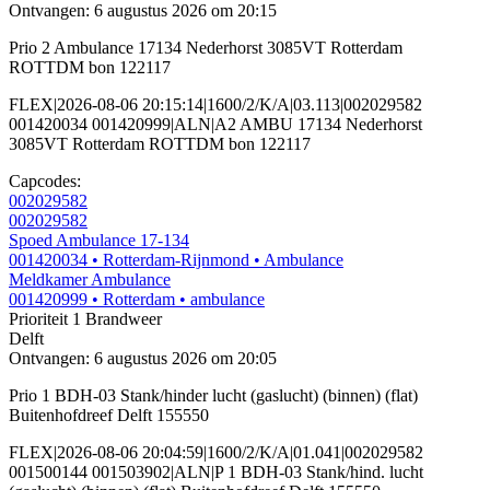
Ontvangen: 6 augustus 2026 om 20:15
Prio 2 Ambulance 17134 Nederhorst 3085VT Rotterdam
ROTTDM bon 122117
FLEX|2026-08-06 20:15:14|1600/2/K/A|03.113|002029582
001420034 001420999|ALN|A2 AMBU 17134 Nederhorst
3085VT Rotterdam ROTTDM bon 122117
Capcodes:
002029582
002029582
Spoed Ambulance 17-134
001420034
• Rotterdam-Rijnmond
• Ambulance
Meldkamer Ambulance
001420999
• Rotterdam
• ambulance
Prioriteit 1
Brandweer
Delft
Ontvangen: 6 augustus 2026 om 20:05
Prio 1 BDH-03 Stank/hinder lucht (gaslucht) (binnen) (flat)
Buitenhofdreef Delft 155550
FLEX|2026-08-06 20:04:59|1600/2/K/A|01.041|002029582
001500144 001503902|ALN|P 1 BDH-03 Stank/hind. lucht