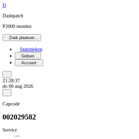
D
Dashpatch
P2000 monitor
Zoek plaatsen…
Statistieken
Gidsen
Account
21:28:37
do 06 aug 2026
Capcode
002029582
Service
—