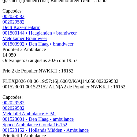
(gaslucht) (binnen) (flat) Buitenhofdreef Delft 155550
Capcodes:
002029582
002029582
Delft Kazernealarm
001500144
• Haaglanden
• brandweer
Meldkamer Brandweer
001503902
• Den Haag
• brandweer
Prioriteit 2
Ambulance
14.050
Ontvangen: 6 augustus 2026 om 19:57
Prio 2 de Populier NWKKIJ : 16152
FLEX|2026-08-06 19:57:16|1600/2/K/A|14.050|002029582
001523001 001523152|ALN|A2 de Populier NWKKIJ : 16152
Capcodes:
002029582
002029582
Meldtafel Ambulance H.M.
001523001
• Den Haag
• ambulance
Spoed Ambulance Gouda 16-152
001523152
• Hollands Midden
• Ambulance
Prioriteit 1
Ambulance