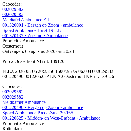
Capcodes:
002029582
002029582
Meldtafel Ambulance Z.L.
001320001
• Bergen op Zoom
• ambulance
Spoed Ambulance Hulst 19-137
001320137
• Zeeland
• Ambulance
Prioriteit 2
Ambulance
Oosterhout
Ontvangen: 6 augustus 2026 om 20:23
Prio 2 Oosterhout NB rit: 139126
FLEX|2026-08-06 20:23:50|1600/2/K/A|06.004|002029582
001220499 001220625|ALN|A2 Oosterhout NB rit: 139126
Capcodes:
002029582
002029582
Meldkamer Ambulance
001220499
• Bergen op Zoom
• ambulance
Spoed Ambulance Breda-Zuid 20-165
001220625
• Midden- en West-Brabant
• Ambulance
Prioriteit 2
Ambulance
Rotterdam