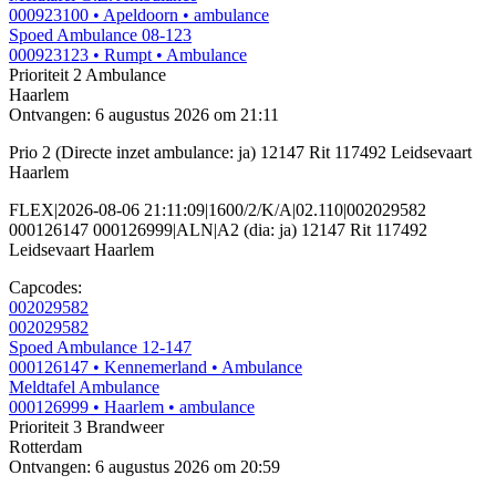
000923100
• Apeldoorn
• ambulance
Spoed Ambulance 08-123
000923123
• Rumpt
• Ambulance
Prioriteit 2
Ambulance
Haarlem
Ontvangen: 6 augustus 2026 om 21:11
Prio 2 (Directe inzet ambulance: ja) 12147 Rit 117492 Leidsevaart
Haarlem
FLEX|2026-08-06 21:11:09|1600/2/K/A|02.110|002029582
000126147 000126999|ALN|A2 (dia: ja) 12147 Rit 117492
Leidsevaart Haarlem
Capcodes:
002029582
002029582
Spoed Ambulance 12-147
000126147
• Kennemerland
• Ambulance
Meldtafel Ambulance
000126999
• Haarlem
• ambulance
Prioriteit 3
Brandweer
Rotterdam
Ontvangen: 6 augustus 2026 om 20:59