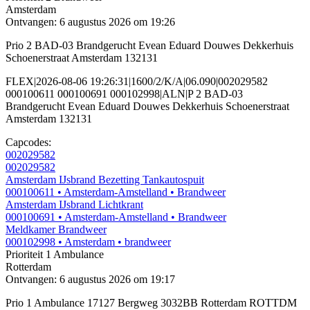
Amsterdam
Ontvangen: 6 augustus 2026 om 19:26
Prio 2 BAD-03 Brandgerucht Evean Eduard Douwes Dekkerhuis
Schoenerstraat Amsterdam 132131
FLEX|2026-08-06 19:26:31|1600/2/K/A|06.090|002029582
000100611 000100691 000102998|ALN|P 2 BAD-03
Brandgerucht Evean Eduard Douwes Dekkerhuis Schoenerstraat
Amsterdam 132131
Capcodes:
002029582
002029582
Amsterdam IJsbrand Bezetting Tankautospuit
000100611
• Amsterdam-Amstelland
• Brandweer
Amsterdam IJsbrand Lichtkrant
000100691
• Amsterdam-Amstelland
• Brandweer
Meldkamer Brandweer
000102998
• Amsterdam
• brandweer
Prioriteit 1
Ambulance
Rotterdam
Ontvangen: 6 augustus 2026 om 19:17
Prio 1 Ambulance 17127 Bergweg 3032BB Rotterdam ROTTDM