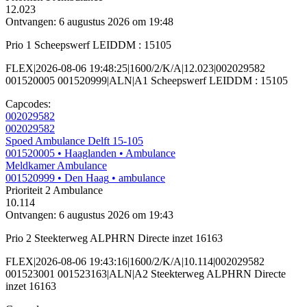
12.023
Ontvangen: 6 augustus 2026 om 19:48
Prio 1 Scheepswerf LEIDDM : 15105
FLEX|2026-08-06 19:48:25|1600/2/K/A|12.023|002029582
001520005 001520999|ALN|A1 Scheepswerf LEIDDM : 15105
Capcodes:
002029582
002029582
Spoed Ambulance Delft 15-105
001520005
• Haaglanden
• Ambulance
Meldkamer Ambulance
001520999
• Den Haag
• ambulance
Prioriteit 2
Ambulance
10.114
Ontvangen: 6 augustus 2026 om 19:43
Prio 2 Steekterweg ALPHRN Directe inzet 16163
FLEX|2026-08-06 19:43:16|1600/2/K/A|10.114|002029582
001523001 001523163|ALN|A2 Steekterweg ALPHRN Directe
inzet 16163