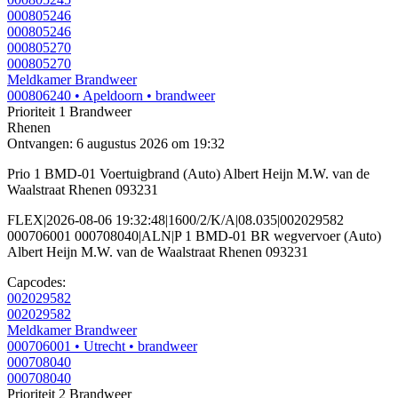
000805246
000805246
000805270
000805270
Meldkamer Brandweer
000806240
• Apeldoorn
• brandweer
Prioriteit 1
Brandweer
Rhenen
Ontvangen: 6 augustus 2026 om 19:32
Prio 1 BMD-01 Voertuigbrand (Auto) Albert Heijn M.W. van de
Waalstraat Rhenen 093231
FLEX|2026-08-06 19:32:48|1600/2/K/A|08.035|002029582
000706001 000708040|ALN|P 1 BMD-01 BR wegvervoer (Auto)
Albert Heijn M.W. van de Waalstraat Rhenen 093231
Capcodes:
002029582
002029582
Meldkamer Brandweer
000706001
• Utrecht
• brandweer
000708040
000708040
Prioriteit 2
Brandweer