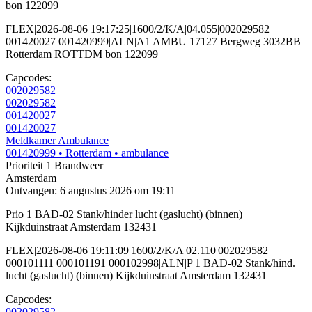
bon 122099
FLEX|2026-08-06 19:17:25|1600/2/K/A|04.055|002029582
001420027 001420999|ALN|A1 AMBU 17127 Bergweg 3032BB
Rotterdam ROTTDM bon 122099
Capcodes:
002029582
002029582
001420027
001420027
Meldkamer Ambulance
001420999
• Rotterdam
• ambulance
Prioriteit 1
Brandweer
Amsterdam
Ontvangen: 6 augustus 2026 om 19:11
Prio 1 BAD-02 Stank/hinder lucht (gaslucht) (binnen)
Kijkduinstraat Amsterdam 132431
FLEX|2026-08-06 19:11:09|1600/2/K/A|02.110|002029582
000101111 000101191 000102998|ALN|P 1 BAD-02 Stank/hind.
lucht (gaslucht) (binnen) Kijkduinstraat Amsterdam 132431
Capcodes:
002029582