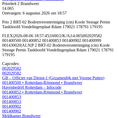
Prioriteit 2
Brandweer
14.065
Ontvangen: 6 augustus 2026 om 18:57
Prio 2 BRT-02 Bodemverontreiniging (cin) Koole Storage Pernis
Tankhoofd Vondelingenplaat Rdam 179021 178791 179195
FLEX|2026-08-06 18:57:45|1600/2/K/A|14.065|002029582
001400500 001400852 001400853 001400902 001400999
001430020|ALN|P 2 BRT-02 Bodemverontreiniging (cin) Koole
Storage Pernis Tankhoofd Vondelingenplaat Rdam 179021 178791
179195
Capcodes:
002029582
002029582
GB – Officier van Dienst-1 (Gezamenlijk met Voorne Putten)
001400500
• Rotterdam-Rijnmond
• Brandweer
Havenbedrijf Rotterdam – Infocode
001400852
• Rotterdam-Rijnmond
• Brandweer
001400853
001400853
001400902
001400902
Meldkamer Brandweer