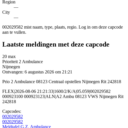
Region
—
City
—
002029582 mist naam, type, plaats, regio. Log in om deze capcode
aan te vullen.
Laatste meldingen met deze capcode
20 max
Prioriteit 2
Ambulance
Nijmegen
Ontvangen: 6 augustus 2026 om 21:21
Prio 2 Ambulance 08123 Centraal opstellen Nijmegen Rit 242818
FLEX|2026-08-06 21:21:33|1600/2/K/A|05.059|002029582
000923100 000923123|ALN|A2 Ambu 08123 VWS Nijmegen Rit
242818
Capcodes:
002029582
002029582
Meldtafel G.Z. Ambulance