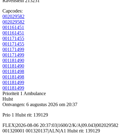
Ravenstein 213231
Capcodes:
002029582
002029582
001161451
001161451
001171455
001171455
001171499
001171499
001181490
001181490
001181498
001181498
001181499
001181499
Prioriteit 1
Ambulance
Hulst
Ontvangen: 6 augustus 2026 om 20:37
Prio 1 Hulst rit: 139129
FLEX|2026-08-06 20:37:03|1600/2/K/A|09.043|002029582
001320001 001320137|ALN|A1 Hulst rit: 139129