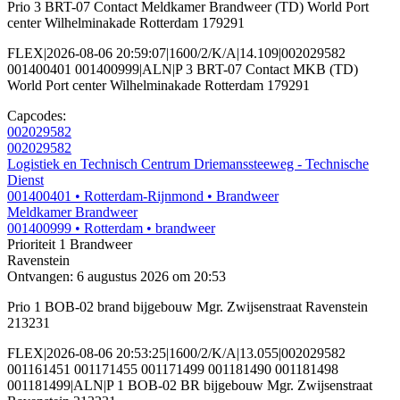
Prio 3 BRT-07 Contact Meldkamer Brandweer (TD) World Port
center Wilhelminakade Rotterdam 179291
FLEX|2026-08-06 20:59:07|1600/2/K/A|14.109|002029582
001400401 001400999|ALN|P 3 BRT-07 Contact MKB (TD)
World Port center Wilhelminakade Rotterdam 179291
Capcodes:
002029582
002029582
Logistiek en Technisch Centrum Driemanssteeweg - Technische
Dienst
001400401
• Rotterdam-Rijnmond
• Brandweer
Meldkamer Brandweer
001400999
• Rotterdam
• brandweer
Prioriteit 1
Brandweer
Ravenstein
Ontvangen: 6 augustus 2026 om 20:53
Prio 1 BOB-02 brand bijgebouw Mgr. Zwijsenstraat Ravenstein
213231
FLEX|2026-08-06 20:53:25|1600/2/K/A|13.055|002029582
001161451 001171455 001171499 001181490 001181498
001181499|ALN|P 1 BOB-02 BR bijgebouw Mgr. Zwijsenstraat