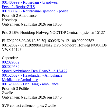
001400999
• Rotterdam
• brandweer
Persinfo Regio+ZHZ
001430020
• Rotterdam-Rijnmond
• politie
Prioriteit 2
Ambulance
Nootdorp
Ontvangen: 6 augustus 2026 om 18:50
Prio 2 DP6 Nootdorp Hofweg NOOTDP Centraal opstellen 15127
FLEX|2026-08-06 18:50:50|1600/2/K/A|12.100|002029582
001520027 001520999|ALN|A2 DP6 Nootdorp Hofweg NOOTDP
VWS 15127
Capcodes:
002029582
002029582
Spoed Ambulance Den Haag-Zuid 15-127
001520027
• Haaglanden
• Ambulance
Meldkamer Ambulance
001520999
• Den Haag
• ambulance
Prioriteit 3
Politie
Zwolle
Ontvangen: 6 augustus 2026 om 18:46
SVP contact cellencomplex Zwolle