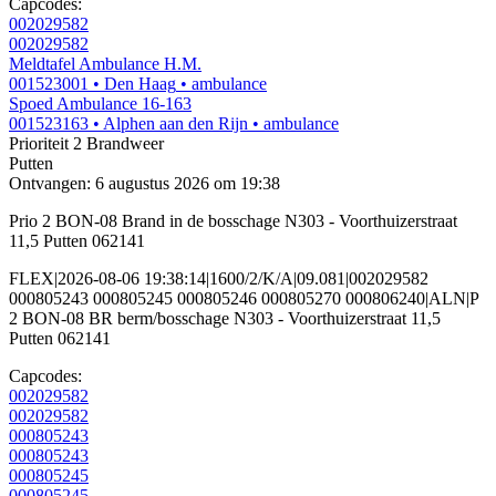
Capcodes:
002029582
002029582
Meldtafel Ambulance H.M.
001523001
• Den Haag
• ambulance
Spoed Ambulance 16-163
001523163
• Alphen aan den Rijn
• ambulance
Prioriteit 2
Brandweer
Putten
Ontvangen: 6 augustus 2026 om 19:38
Prio 2 BON-08 Brand in de bosschage N303 - Voorthuizerstraat
11,5 Putten 062141
FLEX|2026-08-06 19:38:14|1600/2/K/A|09.081|002029582
000805243 000805245 000805246 000805270 000806240|ALN|P
2 BON-08 BR berm/bosschage N303 - Voorthuizerstraat 11,5
Putten 062141
Capcodes:
002029582
002029582
000805243
000805243
000805245
000805245