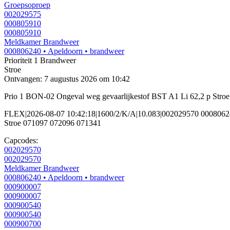
Groepsoproep
002029575
000805910
000805910
Meldkamer Brandweer
000806240
• Apeldoorn
• brandweer
Prioriteit 1
Brandweer
Stroe
Ontvangen: 7 augustus 2026 om 10:42
Prio 1 BON-02 Ongeval weg gevaarlijkestof BST A1 Li 62,2 p Str
FLEX|2026-08-07 10:42:18|1600/2/K/A|10.083|002029570 000806
Stroe 071097 072096 071341
Capcodes:
002029570
002029570
Meldkamer Brandweer
000806240
• Apeldoorn
• brandweer
000900007
000900007
000900540
000900540
000900700