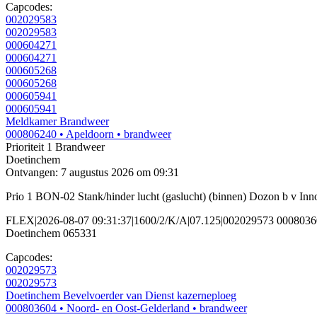
Capcodes:
002029583
002029583
000604271
000604271
000605268
000605268
000605941
000605941
Meldkamer Brandweer
000806240
• Apeldoorn
• brandweer
Prioriteit 1
Brandweer
Doetinchem
Ontvangen: 7 augustus 2026 om 09:31
Prio 1 BON-02 Stank/hinder lucht (gaslucht) (binnen) Dozon b v I
FLEX|2026-08-07 09:31:37|1600/2/K/A|07.125|002029573 00080360
Doetinchem 065331
Capcodes:
002029573
002029573
Doetinchem Bevelvoerder van Dienst kazerneploeg
000803604
• Noord- en Oost-Gelderland
• brandweer