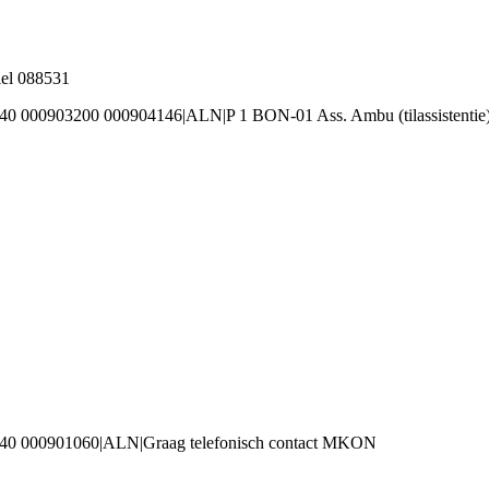
iel 088531
0 000903200 000904146|ALN|P 1 BON-01 Ass. Ambu (tilassistentie)
240 000901060|ALN|Graag telefonisch contact MKON