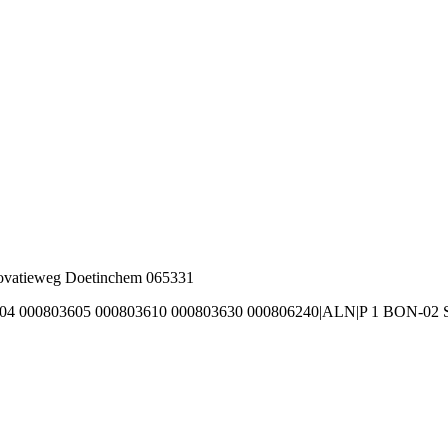
nnovatieweg Doetinchem 065331
4 000803605 000803610 000803630 000806240|ALN|P 1 BON-02 Stank/