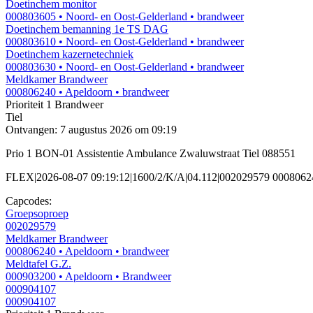
Doetinchem monitor
000803605
• Noord- en Oost-Gelderland
• brandweer
Doetinchem bemanning 1e TS DAG
000803610
• Noord- en Oost-Gelderland
• brandweer
Doetinchem kazernetechniek
000803630
• Noord- en Oost-Gelderland
• brandweer
Meldkamer Brandweer
000806240
• Apeldoorn
• brandweer
Prioriteit 1
Brandweer
Tiel
Ontvangen: 7 augustus 2026 om 09:19
Prio 1 BON-01 Assistentie Ambulance Zwaluwstraat Tiel 088551
FLEX|2026-08-07 09:19:12|1600/2/K/A|04.112|002029579 000806
Capcodes:
Groepsoproep
002029579
Meldkamer Brandweer
000806240
• Apeldoorn
• brandweer
Meldtafel G.Z.
000903200
• Apeldoorn
• Brandweer
000904107
000904107