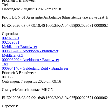
Prioriteit 1
Brandweer
Tiel
Ontvangen: 7 augustus 2026 om 09:18
Prio 1 BON-01 Assistentie Ambulance (tilassistentie) Zwaluwstraat T
FLEX|2026-08-07 09:18:46|1600/2/K/A|04.098|002029581 00080624
Capcodes:
002029581
002029581
Meldkamer Brandweer
000806240
• Apeldoorn
• brandweer
Meldtafel G.Z.
000903200
• Apeldoorn
• Brandweer
Tiel
000904146
• Gelderland-Zuid
• Brandweer
Prioriteit 3
Brandweer
04.035
Ontvangen: 7 augustus 2026 om 09:16
Graag telefonisch contact MKON
FLEX|2026-08-07 09:16:48|1600/2/K/A|04.035|002029571 000806
Capcodes: