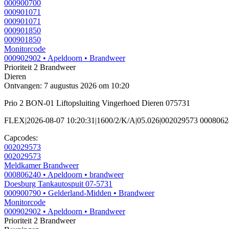
000900700
000901071
000901071
000901850
000901850
Monitorcode
000902902
• Apeldoorn
• Brandweer
Prioriteit 2
Brandweer
Dieren
Ontvangen: 7 augustus 2026 om 10:20
Prio 2 BON-01 Liftopsluiting Vingerhoed Dieren 075731
FLEX|2026-08-07 10:20:31|1600/2/K/A|05.026|002029573 0008062
Capcodes:
002029573
002029573
Meldkamer Brandweer
000806240
• Apeldoorn
• brandweer
Doesburg Tankautospuit 07-5731
000900790
• Gelderland-Midden
• Brandweer
Monitorcode
000902902
• Apeldoorn
• Brandweer
Prioriteit 2
Brandweer