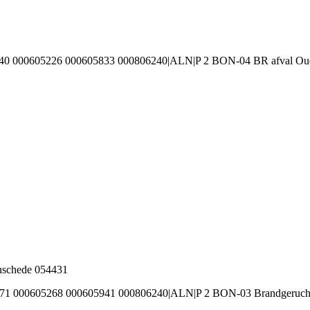
440 000605226 000605833 000806240|ALN|P 2 BON-04 BR afval Ou
nschede 054431
271 000605268 000605941 000806240|ALN|P 2 BON-03 Brandgerucht