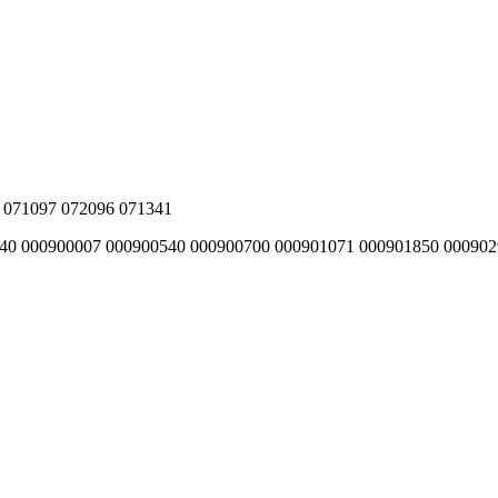
oe 071097 072096 071341
240 000900007 000900540 000900700 000901071 000901850 0009029