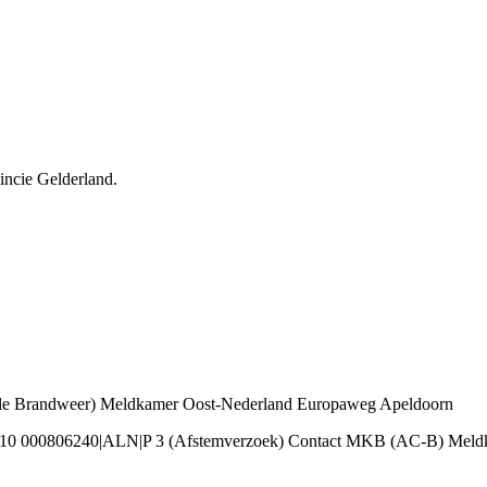
incie Gelderland.
ale Brandweer) Meldkamer Oost-Nederland Europaweg Apeldoorn
910 000806240|ALN|P 3 (Afstemverzoek) Contact MKB (AC-B) Meld