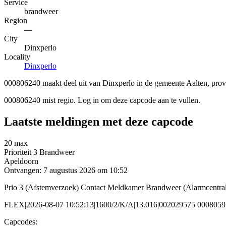
Service
brandweer
Region
—
City
Dinxperlo
Locality
Dinxperlo
000806240 maakt deel uit van Dinxperlo in de gemeente Aalten, prov
000806240 mist regio. Log in om deze capcode aan te vullen.
Laatste meldingen met deze capcode
20 max
Prioriteit 3
Brandweer
Apeldoorn
Ontvangen: 7 augustus 2026 om 10:52
Prio 3 (Afstemverzoek) Contact Meldkamer Brandweer (Alarmcentr
FLEX|2026-08-07 10:52:13|1600/2/K/A|13.016|002029575 000805
Capcodes: