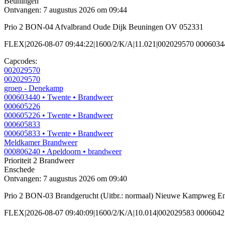
Beuningen
Ontvangen: 7 augustus 2026 om 09:44
Prio 2 BON-04 Afvalbrand Oude Dijk Beuningen OV 052331
FLEX|2026-08-07 09:44:22|1600/2/K/A|11.021|002029570 000603
Capcodes:
002029570
002029570
groep - Denekamp
000603440
• Twente
• Brandweer
000605226
000605226
• Twente
• Brandweer
000605833
000605833
• Twente
• Brandweer
Meldkamer Brandweer
000806240
• Apeldoorn
• brandweer
Prioriteit 2
Brandweer
Enschede
Ontvangen: 7 augustus 2026 om 09:40
Prio 2 BON-03 Brandgerucht (Uitbr.: normaal) Nieuwe Kampweg E
FLEX|2026-08-07 09:40:09|1600/2/K/A|10.014|002029583 000604