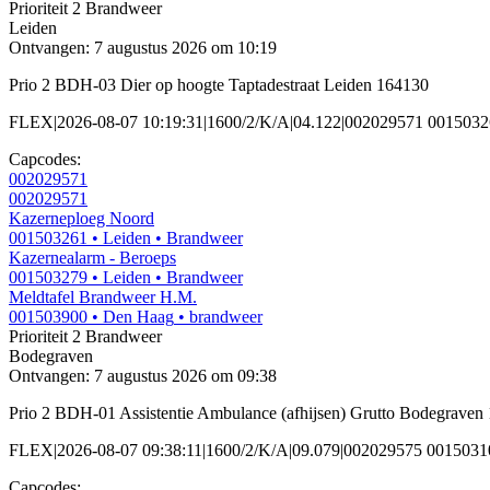
Prioriteit 2
Brandweer
Leiden
Ontvangen: 7 augustus 2026 om 10:19
Prio 2 BDH-03 Dier op hoogte Taptadestraat Leiden 164130
FLEX|2026-08-07 10:19:31|1600/2/K/A|04.122|002029571 0015032
Capcodes:
002029571
002029571
Kazerneploeg Noord
001503261
• Leiden
• Brandweer
Kazernealarm - Beroeps
001503279
• Leiden
• Brandweer
Meldtafel Brandweer H.M.
001503900
• Den Haag
• brandweer
Prioriteit 2
Brandweer
Bodegraven
Ontvangen: 7 augustus 2026 om 09:38
Prio 2 BDH-01 Assistentie Ambulance (afhijsen) Grutto Bodegrave
FLEX|2026-08-07 09:38:11|1600/2/K/A|09.079|002029575 0015031
Capcodes: