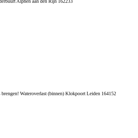
rbuurt Alphen aan den Rijn 162233
rengen! Wateroverlast (binnen) Klokpoort Leiden 164152