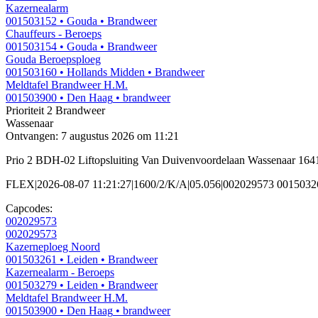
Kazernealarm
001503152
• Gouda
• Brandweer
Chauffeurs - Beroeps
001503154
• Gouda
• Brandweer
Gouda Beroepsploeg
001503160
• Hollands Midden
• Brandweer
Meldtafel Brandweer H.M.
001503900
• Den Haag
• brandweer
Prioriteit 2
Brandweer
Wassenaar
Ontvangen: 7 augustus 2026 om 11:21
Prio 2 BDH-02 Liftopsluiting Van Duivenvoordelaan Wassenaar 164
FLEX|2026-08-07 11:21:27|1600/2/K/A|05.056|002029573 0015032
Capcodes:
002029573
002029573
Kazerneploeg Noord
001503261
• Leiden
• Brandweer
Kazernealarm - Beroeps
001503279
• Leiden
• Brandweer
Meldtafel Brandweer H.M.
001503900
• Den Haag
• brandweer