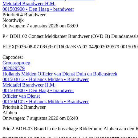
Meldtafel Brandweer H.M.
001503900
• Den Haag
• brandweer
Prioriteit 4
Brandweer
Noordwijk
Ontvangen: 7 augustus 2026 om 08:09
P 4 BDH-02 Contact Meldkamer Brandweer (OVD-B) Duindamsesl
FLEX|2026-08-07 08:09:01|1600/2/K/A|02.042|002029579 00150
Capcodes:
Groepsoproep
002029579
Hollands Midden Officier van Dienst Duin en Bollenstreek
001503012
• Hollands Midden
• Brandweer
Meldtafel Brandweer H.M.
001503900
• Den Haag
• brandweer
Officier van Dienst
001504105
• Hollands Midden
• Brandweer
Prioriteit 2
Brandweer
Alphen
Ontvangen: 7 augustus 2026 om 06:40
Prio 2 BDH-03 Brand in de bosschage Ridderbuurt Alphen aan den 