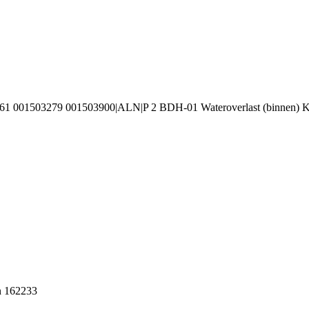
61 001503279 001503900|ALN|P 2 BDH-01 Wateroverlast (binnen) K
n 162233