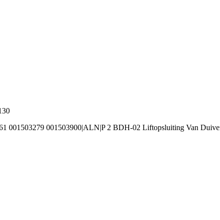
130
61 001503279 001503900|ALN|P 2 BDH-02 Liftopsluiting Van Duive