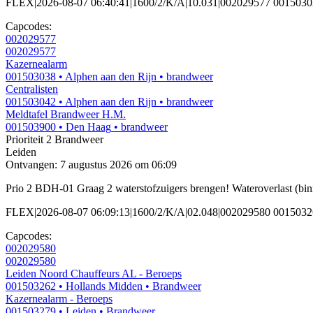
FLEX|2026-08-07 06:40:41|1600/2/K/A|10.031|002029577 0015030
Capcodes:
002029577
002029577
Kazernealarm
001503038
• Alphen aan den Rijn
• brandweer
Centralisten
001503042
• Alphen aan den Rijn
• brandweer
Meldtafel Brandweer H.M.
001503900
• Den Haag
• brandweer
Prioriteit 2
Brandweer
Leiden
Ontvangen: 7 augustus 2026 om 06:09
Prio 2 BDH-01 Graag 2 waterstofzuigers brengen! Wateroverlast (bi
FLEX|2026-08-07 06:09:13|1600/2/K/A|02.048|002029580 00150326
Capcodes:
002029580
002029580
Leiden Noord Chauffeurs AL - Beroeps
001503262
• Hollands Midden
• Brandweer
Kazernealarm - Beroeps
001503279
• Leiden
• Brandweer