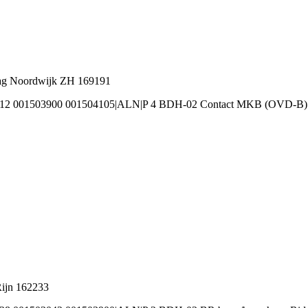
ag Noordwijk ZH 169191
3012 001503900 001504105|ALN|P 4 BDH-02 Contact MKB (OVD-B)
Rijn 162233