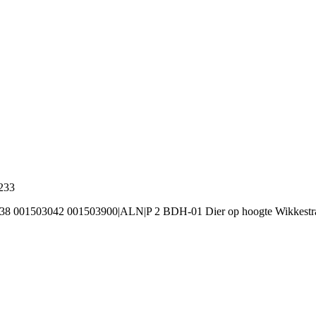
2233
38 001503042 001503900|ALN|P 2 BDH-01 Dier op hoogte Wikkestraa