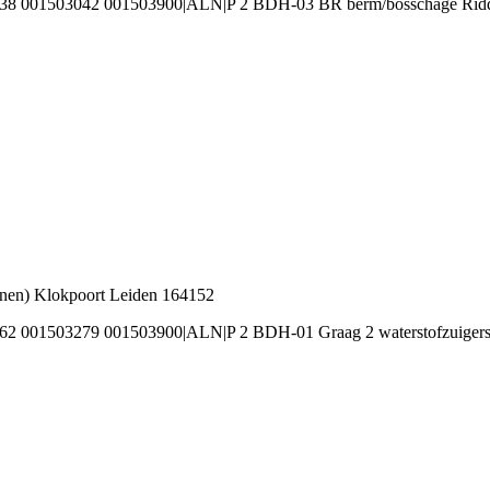
38 001503042 001503900|ALN|P 2 BDH-03 BR berm/bosschage Ridde
nnen) Klokpoort Leiden 164152
2 001503279 001503900|ALN|P 2 BDH-01 Graag 2 waterstofzuigers b