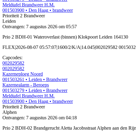
Meldtafel Brandweer H.M.
001503900
• Den Haag
• brandweer
Prioriteit 2
Brandweer
Leiden
Ontvangen: 7 augustus 2026 om 05:57
Prio 2 BDH-01 Wateroverlast (binnen) Klokpoort Leiden 164130
FLEX|2026-08-07 05:57:07|1600/2/K/A|14.045|002029582 0015032
Capcodes:
002029582
002029582
Kazerneploeg Noord
001503261
• Leiden
• Brandweer
Kazernealarm - Beroeps
001503279
• Leiden
• Brandweer
Meldtafel Brandweer H.M.
001503900
• Den Haag
• brandweer
Prioriteit 2
Brandweer
Alphen
Ontvangen: 7 augustus 2026 om 04:18
Prio 2 BDH-02 Brandgerucht Aletta Jacobsstraat Alphen aan den Rij