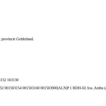
 provincie Gelderland.
63152 163130
52 001503154 001503160 001503900|ALN|P 1 BDH-02 Ass. Ambu (af