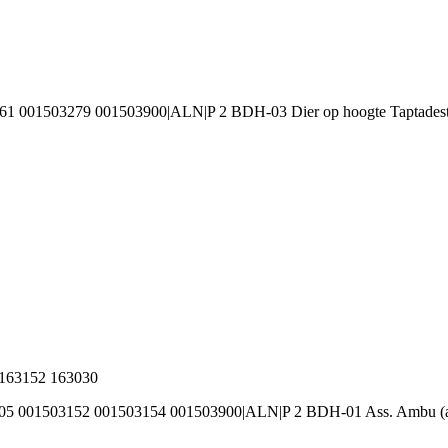
61 001503279 001503900|ALN|P 2 BDH-03 Dier op hoogte Taptadest
n 163152 163030
05 001503152 001503154 001503900|ALN|P 2 BDH-01 Ass. Ambu (af