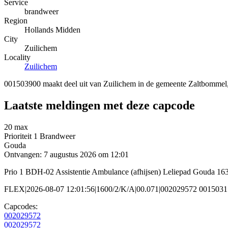
Service
brandweer
Region
Hollands Midden
City
Zuilichem
Locality
Zuilichem
001503900 maakt deel uit van Zuilichem in de gemeente Zaltbommel,
Laatste meldingen met deze capcode
20 max
Prioriteit 1
Brandweer
Gouda
Ontvangen: 7 augustus 2026 om 12:01
Prio 1 BDH-02 Assistentie Ambulance (afhijsen) Leliepad Gouda 1
FLEX|2026-08-07 12:01:56|1600/2/K/A|00.071|002029572 0015031
Capcodes:
002029572
002029572