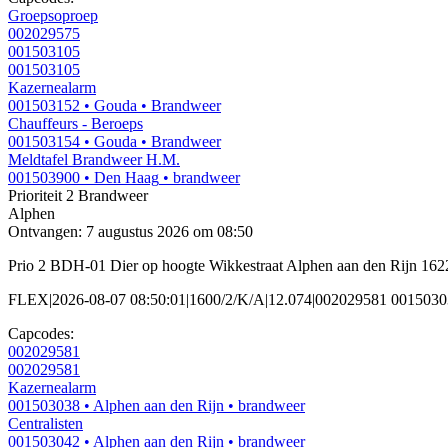
Groepsoproep
002029575
001503105
001503105
Kazernealarm
001503152
• Gouda
• Brandweer
Chauffeurs - Beroeps
001503154
• Gouda
• Brandweer
Meldtafel Brandweer H.M.
001503900
• Den Haag
• brandweer
Prioriteit 2
Brandweer
Alphen
Ontvangen: 7 augustus 2026 om 08:50
Prio 2 BDH-01 Dier op hoogte Wikkestraat Alphen aan den Rijn 16
FLEX|2026-08-07 08:50:01|1600/2/K/A|12.074|002029581 0015030
Capcodes:
002029581
002029581
Kazernealarm
001503038
• Alphen aan den Rijn
• brandweer
Centralisten
001503042
• Alphen aan den Rijn
• brandweer