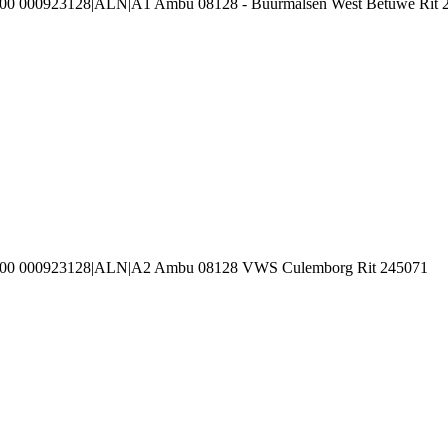
100 000923128|ALN|A1 Ambu 08128 - Buurmalsen West Betuwe Rit 
3100 000923128|ALN|A2 Ambu 08128 VWS Culemborg Rit 245071