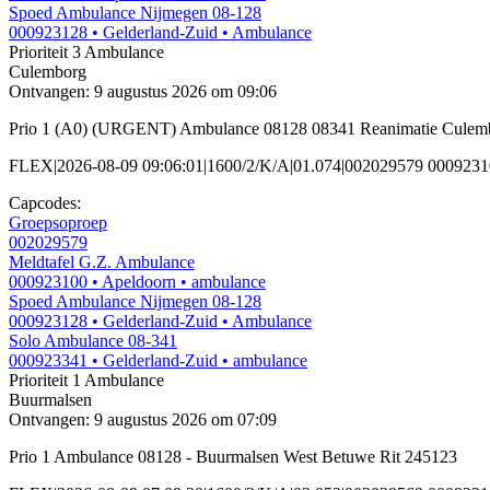
Spoed Ambulance Nijmegen 08-128
000923128
• Gelderland-Zuid
• Ambulance
Prioriteit 3
Ambulance
Culemborg
Ontvangen: 9 augustus 2026 om 09:06
Prio 1 (A0) (URGENT) Ambulance 08128 08341 Reanimatie Culemb
FLEX|2026-08-09 09:06:01|1600/2/K/A|01.074|002029579 000923
Capcodes:
Groepsoproep
002029579
Meldtafel G.Z. Ambulance
000923100
• Apeldoorn
• ambulance
Spoed Ambulance Nijmegen 08-128
000923128
• Gelderland-Zuid
• Ambulance
Solo Ambulance 08-341
000923341
• Gelderland-Zuid
• ambulance
Prioriteit 1
Ambulance
Buurmalsen
Ontvangen: 9 augustus 2026 om 07:09
Prio 1 Ambulance 08128 - Buurmalsen West Betuwe Rit 245123