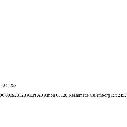
t 245263
100 000923128|ALN|A0 Ambu 08128 Reanimatie Culemborg Rit 245