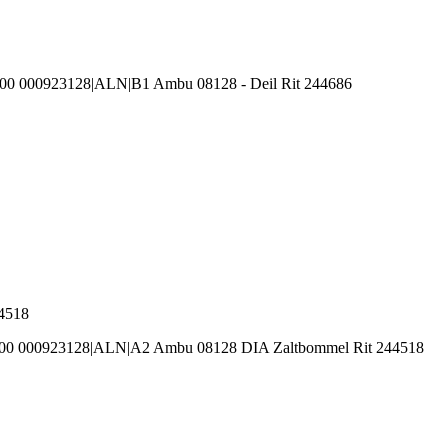
00 000923128|ALN|B1 Ambu 08128 - Deil Rit 244686
44518
100 000923128|ALN|A2 Ambu 08128 DIA Zaltbommel Rit 244518