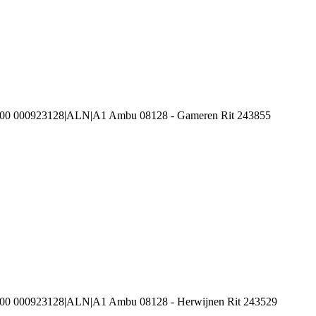
100 000923128|ALN|A1 Ambu 08128 - Gameren Rit 243855
100 000923128|ALN|A1 Ambu 08128 - Herwijnen Rit 243529