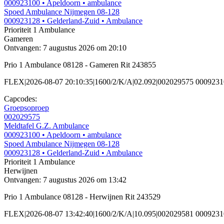
000923100
• Apeldoorn
• ambulance
Spoed Ambulance Nijmegen 08-128
000923128
• Gelderland-Zuid
• Ambulance
Prioriteit 1
Ambulance
Gameren
Ontvangen: 7 augustus 2026 om 20:10
Prio 1 Ambulance 08128 - Gameren Rit 243855
FLEX|2026-08-07 20:10:35|1600/2/K/A|02.092|002029575 000923
Capcodes:
Groepsoproep
002029575
Meldtafel G.Z. Ambulance
000923100
• Apeldoorn
• ambulance
Spoed Ambulance Nijmegen 08-128
000923128
• Gelderland-Zuid
• Ambulance
Prioriteit 1
Ambulance
Herwijnen
Ontvangen: 7 augustus 2026 om 13:42
Prio 1 Ambulance 08128 - Herwijnen Rit 243529
FLEX|2026-08-07 13:42:40|1600/2/K/A|10.095|002029581 000923