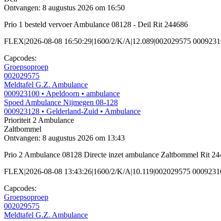
Ontvangen: 8 augustus 2026 om 16:50
Prio 1 besteld vervoer Ambulance 08128 - Deil Rit 244686
FLEX|2026-08-08 16:50:29|1600/2/K/A|12.089|002029575 0009231
Capcodes:
Groepsoproep
002029575
Meldtafel G.Z. Ambulance
000923100
• Apeldoorn
• ambulance
Spoed Ambulance Nijmegen 08-128
000923128
• Gelderland-Zuid
• Ambulance
Prioriteit 2
Ambulance
Zaltbommel
Ontvangen: 8 augustus 2026 om 13:43
Prio 2 Ambulance 08128 Directe inzet ambulance Zaltbommel Rit 2
FLEX|2026-08-08 13:43:26|1600/2/K/A|10.119|002029575 000923
Capcodes:
Groepsoproep
002029575
Meldtafel G.Z. Ambulance