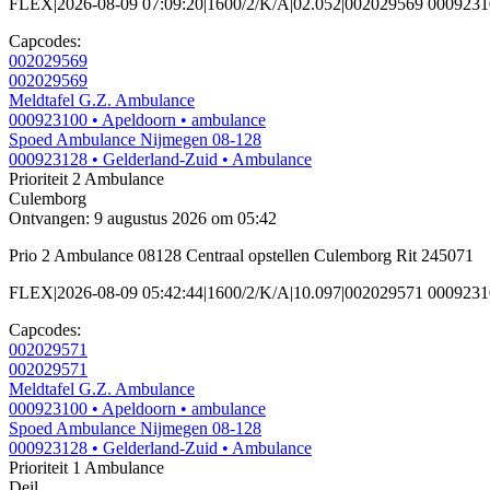
FLEX|2026-08-09 07:09:20|1600/2/K/A|02.052|002029569 000923
Capcodes:
002029569
002029569
Meldtafel G.Z. Ambulance
000923100
• Apeldoorn
• ambulance
Spoed Ambulance Nijmegen 08-128
000923128
• Gelderland-Zuid
• Ambulance
Prioriteit 2
Ambulance
Culemborg
Ontvangen: 9 augustus 2026 om 05:42
Prio 2 Ambulance 08128 Centraal opstellen Culemborg Rit 245071
FLEX|2026-08-09 05:42:44|1600/2/K/A|10.097|002029571 00092
Capcodes:
002029571
002029571
Meldtafel G.Z. Ambulance
000923100
• Apeldoorn
• ambulance
Spoed Ambulance Nijmegen 08-128
000923128
• Gelderland-Zuid
• Ambulance
Prioriteit 1
Ambulance
Deil