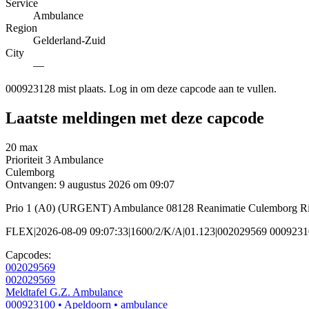
Service
Ambulance
Region
Gelderland-Zuid
City
—
000923128 mist plaats. Log in om deze capcode aan te vullen.
Laatste meldingen met deze capcode
20 max
Prioriteit 3
Ambulance
Culemborg
Ontvangen: 9 augustus 2026 om 09:07
Prio 1 (A0) (URGENT) Ambulance 08128 Reanimatie Culemborg Ri
FLEX|2026-08-09 09:07:33|1600/2/K/A|01.123|002029569 000923
Capcodes:
002029569
002029569
Meldtafel G.Z. Ambulance
000923100
• Apeldoorn
• ambulance