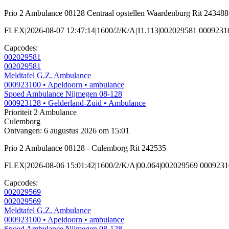
Prio 2 Ambulance 08128 Centraal opstellen Waardenburg Rit 243488
FLEX|2026-08-07 12:47:14|1600/2/K/A|11.113|002029581 00092
Capcodes:
002029581
002029581
Meldtafel G.Z. Ambulance
000923100
• Apeldoorn
• ambulance
Spoed Ambulance Nijmegen 08-128
000923128
• Gelderland-Zuid
• Ambulance
Prioriteit 2
Ambulance
Culemborg
Ontvangen: 6 augustus 2026 om 15:01
Prio 2 Ambulance 08128 - Culemborg Rit 242535
FLEX|2026-08-06 15:01:42|1600/2/K/A|00.064|002029569 000923
Capcodes:
002029569
002029569
Meldtafel G.Z. Ambulance
000923100
• Apeldoorn
• ambulance
Spoed Ambulance Nijmegen 08-128