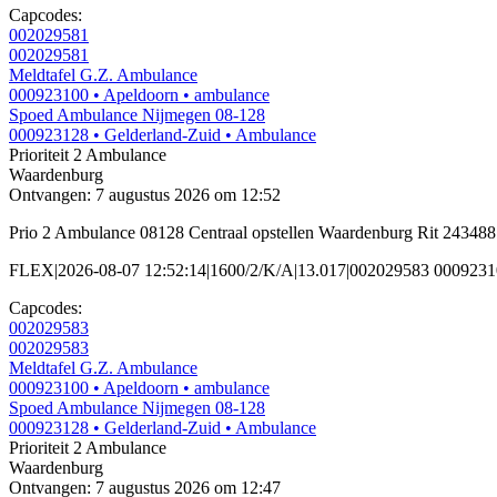
Capcodes:
002029581
002029581
Meldtafel G.Z. Ambulance
000923100
• Apeldoorn
• ambulance
Spoed Ambulance Nijmegen 08-128
000923128
• Gelderland-Zuid
• Ambulance
Prioriteit 2
Ambulance
Waardenburg
Ontvangen: 7 augustus 2026 om 12:52
Prio 2 Ambulance 08128 Centraal opstellen Waardenburg Rit 243488
FLEX|2026-08-07 12:52:14|1600/2/K/A|13.017|002029583 00092
Capcodes:
002029583
002029583
Meldtafel G.Z. Ambulance
000923100
• Apeldoorn
• ambulance
Spoed Ambulance Nijmegen 08-128
000923128
• Gelderland-Zuid
• Ambulance
Prioriteit 2
Ambulance
Waardenburg
Ontvangen: 7 augustus 2026 om 12:47