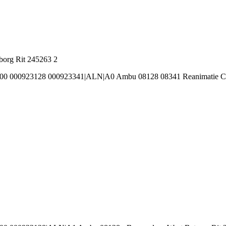
org Rit 245263 2
100 000923128 000923341|ALN|A0 Ambu 08128 08341 Reanimatie Cu