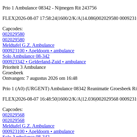
Prio 1 Ambulance 08342 - Nijmegen Rit 243756
FLEX|2026-08-07 17:58:24|1600/2/K/A|14.086|002029580 000923
Capcodes:
002029580
002029580
Meldtafel G.Z. Ambulance
000923100
• Apeldoorn
• ambulance
Solo Ambulance 08-342
000923342
• Gelderland-Zuid
• ambulance
Prioriteit 3
Ambulance
Groesbeek
Ontvangen: 7 augustus 2026 om 16:48
Prio 1 (A0) (URGENT) Ambulance 08342 Reanimatie Groesbeek Ri
FLEX|2026-08-07 16:48:50|1600/2/K/A|12.036|002029568 000923
Capcodes:
002029568
002029568
Meldtafel G.Z. Ambulance
000923100
• Apeldoorn
• ambulance
Solo Ambulance 08-342