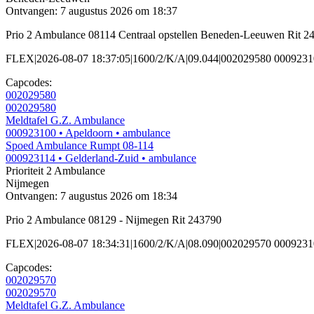
Ontvangen: 7 augustus 2026 om 18:37
Prio 2 Ambulance 08114 Centraal opstellen Beneden-Leeuwen Rit 2
FLEX|2026-08-07 18:37:05|1600/2/K/A|09.044|002029580 00092
Capcodes:
002029580
002029580
Meldtafel G.Z. Ambulance
000923100
• Apeldoorn
• ambulance
Spoed Ambulance Rumpt 08-114
000923114
• Gelderland-Zuid
• ambulance
Prioriteit 2
Ambulance
Nijmegen
Ontvangen: 7 augustus 2026 om 18:34
Prio 2 Ambulance 08129 - Nijmegen Rit 243790
FLEX|2026-08-07 18:34:31|1600/2/K/A|08.090|002029570 000923
Capcodes:
002029570
002029570
Meldtafel G.Z. Ambulance