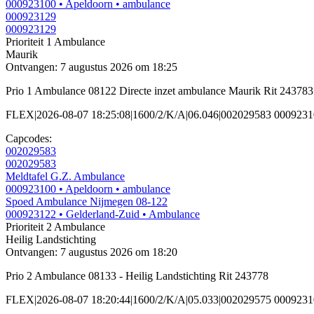
000923100
• Apeldoorn
• ambulance
000923129
000923129
Prioriteit 1
Ambulance
Maurik
Ontvangen: 7 augustus 2026 om 18:25
Prio 1 Ambulance 08122 Directe inzet ambulance Maurik Rit 243783
FLEX|2026-08-07 18:25:08|1600/2/K/A|06.046|002029583 000923
Capcodes:
002029583
002029583
Meldtafel G.Z. Ambulance
000923100
• Apeldoorn
• ambulance
Spoed Ambulance Nijmegen 08-122
000923122
• Gelderland-Zuid
• Ambulance
Prioriteit 2
Ambulance
Heilig Landstichting
Ontvangen: 7 augustus 2026 om 18:20
Prio 2 Ambulance 08133 - Heilig Landstichting Rit 243778
FLEX|2026-08-07 18:20:44|1600/2/K/A|05.033|002029575 0009231