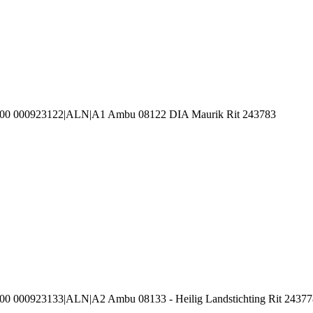
100 000923122|ALN|A1 Ambu 08122 DIA Maurik Rit 243783
00 000923133|ALN|A2 Ambu 08133 - Heilig Landstichting Rit 24377