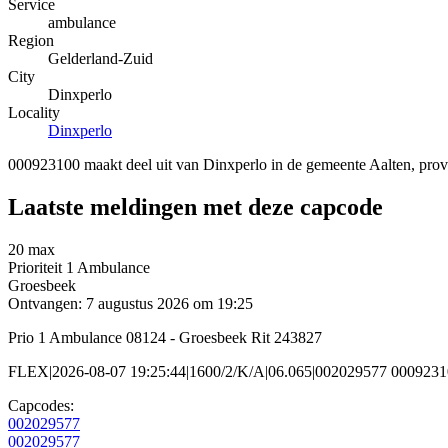
Service
ambulance
Region
Gelderland-Zuid
City
Dinxperlo
Locality
Dinxperlo
000923100 maakt deel uit van Dinxperlo in de gemeente Aalten, prov
Laatste meldingen met deze capcode
20 max
Prioriteit 1
Ambulance
Groesbeek
Ontvangen: 7 augustus 2026 om 19:25
Prio 1 Ambulance 08124 - Groesbeek Rit 243827
FLEX|2026-08-07 19:25:44|1600/2/K/A|06.065|002029577 000923
Capcodes:
002029577
002029577