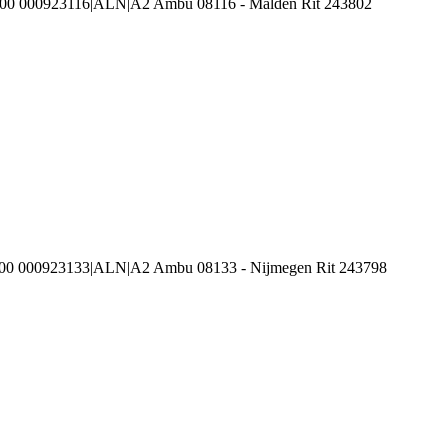
100 000923116|ALN|A2 Ambu 08116 - Malden Rit 243802
100 000923133|ALN|A2 Ambu 08133 - Nijmegen Rit 243798