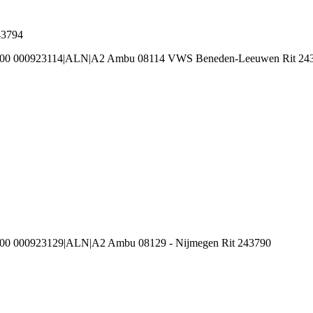
43794
3100 000923114|ALN|A2 Ambu 08114 VWS Beneden-Leeuwen Rit 24
100 000923129|ALN|A2 Ambu 08129 - Nijmegen Rit 243790