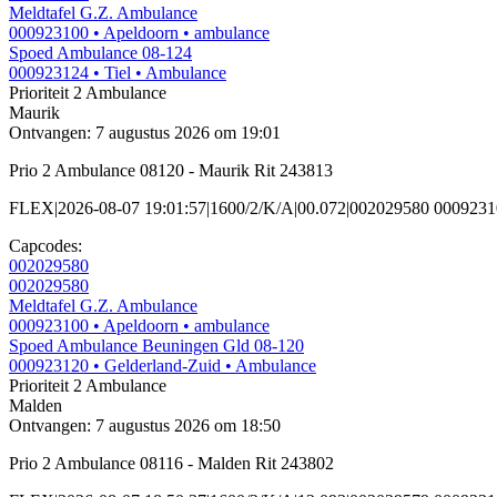
Meldtafel G.Z. Ambulance
000923100
• Apeldoorn
• ambulance
Spoed Ambulance 08-124
000923124
• Tiel
• Ambulance
Prioriteit 2
Ambulance
Maurik
Ontvangen: 7 augustus 2026 om 19:01
Prio 2 Ambulance 08120 - Maurik Rit 243813
FLEX|2026-08-07 19:01:57|1600/2/K/A|00.072|002029580 000923
Capcodes:
002029580
002029580
Meldtafel G.Z. Ambulance
000923100
• Apeldoorn
• ambulance
Spoed Ambulance Beuningen Gld 08-120
000923120
• Gelderland-Zuid
• Ambulance
Prioriteit 2
Ambulance
Malden
Ontvangen: 7 augustus 2026 om 18:50
Prio 2 Ambulance 08116 - Malden Rit 243802