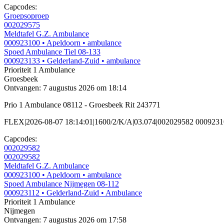
Capcodes:
Groepsoproep
002029575
Meldtafel G.Z. Ambulance
000923100
• Apeldoorn
• ambulance
Spoed Ambulance Tiel 08-133
000923133
• Gelderland-Zuid
• ambulance
Prioriteit 1
Ambulance
Groesbeek
Ontvangen: 7 augustus 2026 om 18:14
Prio 1 Ambulance 08112 - Groesbeek Rit 243771
FLEX|2026-08-07 18:14:01|1600/2/K/A|03.074|002029582 000923
Capcodes:
002029582
002029582
Meldtafel G.Z. Ambulance
000923100
• Apeldoorn
• ambulance
Spoed Ambulance Nijmegen 08-112
000923112
• Gelderland-Zuid
• Ambulance
Prioriteit 1
Ambulance
Nijmegen
Ontvangen: 7 augustus 2026 om 17:58