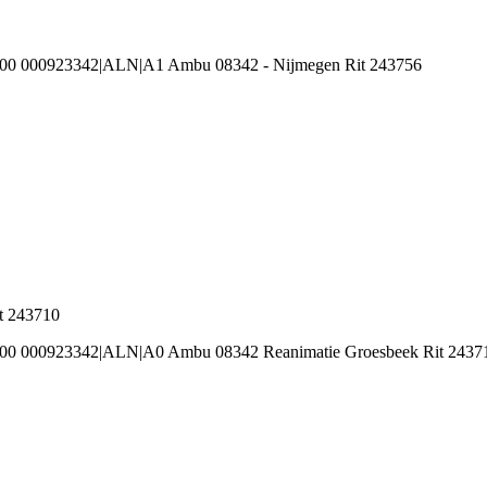
100 000923342|ALN|A1 Ambu 08342 - Nijmegen Rit 243756
t 243710
100 000923342|ALN|A0 Ambu 08342 Reanimatie Groesbeek Rit 2437