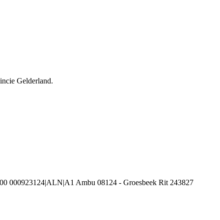
incie Gelderland.
100 000923124|ALN|A1 Ambu 08124 - Groesbeek Rit 243827