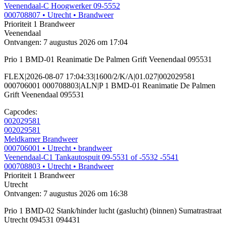
Veenendaal-C Hoogwerker 09-5552
000708807
• Utrecht
• Brandweer
Prioriteit 1
Brandweer
Veenendaal
Ontvangen: 7 augustus 2026 om 17:04
Prio 1 BMD-01 Reanimatie De Palmen Grift Veenendaal 095531
FLEX|2026-08-07 17:04:33|1600/2/K/A|01.027|002029581
000706001 000708803|ALN|P 1 BMD-01 Reanimatie De Palmen
Grift Veenendaal 095531
Capcodes:
002029581
002029581
Meldkamer Brandweer
000706001
• Utrecht
• brandweer
Veenendaal-C1 Tankautospuit 09-5531 of -5532 -5541
000708803
• Utrecht
• Brandweer
Prioriteit 1
Brandweer
Utrecht
Ontvangen: 7 augustus 2026 om 16:38
Prio 1 BMD-02 Stank/hinder lucht (gaslucht) (binnen) Sumatrastraat
Utrecht 094531 094431