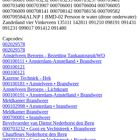
000703490 000703907 000706001 000706004 000706005
000706009 000708141 000708142 000708156 000709582
000709584|ALN|P 1 BMD-02 Persoon te water (drone onderwater)
Zandeiland vier Vinkeveen 135111 142811 091210 098191 091431
091231 099017 091412 091480
Capcodes:
002029578
002029578
Amstelveen Beroeps - Bezetting Tankautospuit/WO
000100111
• Amsterdam-Amstelland
• Brandweer
000100121
000100121
Kazerne Techniek - Hek
000100181
• Amstelveen
• Brandweer
Amstelveen Beroeps - Lichtkrant
000100191
• Amsterdam-Amstelland
• Brandweer
Meldkamer Brandweer
000102998
• Amsterdam
• brandweer
Meldkamer Brandweer
000700001
• brandweer
Bevelvoerder van Dienst Nederhorst den Berg
000703232
• Gooi en Vechtstreek
• Brandweer
Chauffeurs Nederhorst den Berg
000703233
• Gooi en Vechtstreek
• Brandweer