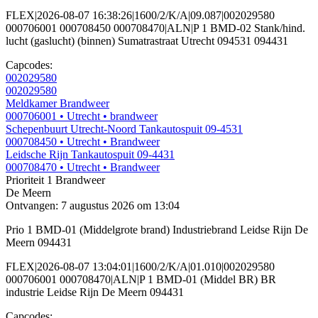
FLEX|2026-08-07 16:38:26|1600/2/K/A|09.087|002029580
000706001 000708450 000708470|ALN|P 1 BMD-02 Stank/hind.
lucht (gaslucht) (binnen) Sumatrastraat Utrecht 094531 094431
Capcodes:
002029580
002029580
Meldkamer Brandweer
000706001
• Utrecht
• brandweer
Schepenbuurt Utrecht-Noord Tankautospuit 09-4531
000708450
• Utrecht
• Brandweer
Leidsche Rijn Tankautospuit 09-4431
000708470
• Utrecht
• Brandweer
Prioriteit 1
Brandweer
De Meern
Ontvangen: 7 augustus 2026 om 13:04
Prio 1 BMD-01 (Middelgrote brand) Industriebrand Leidse Rijn De
Meern 094431
FLEX|2026-08-07 13:04:01|1600/2/K/A|01.010|002029580
000706001 000708470|ALN|P 1 BMD-01 (Middel BR) BR
industrie Leidse Rijn De Meern 094431
Capcodes: