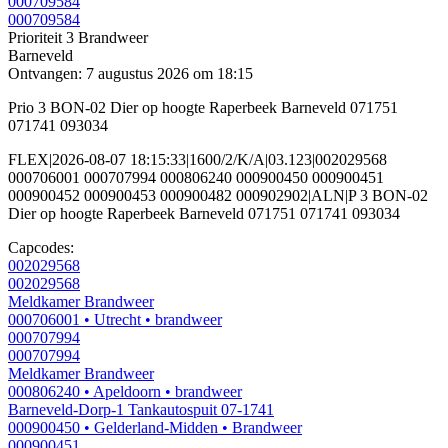
000709584
000709584
Prioriteit 3
Brandweer
Barneveld
Ontvangen: 7 augustus 2026 om 18:15
Prio 3 BON-02 Dier op hoogte Raperbeek Barneveld 071751
071741 093034
FLEX|2026-08-07 18:15:33|1600/2/K/A|03.123|002029568
000706001 000707994 000806240 000900450 000900451
000900452 000900453 000900482 000902902|ALN|P 3 BON-02
Dier op hoogte Raperbeek Barneveld 071751 071741 093034
Capcodes:
002029568
002029568
Meldkamer Brandweer
000706001
• Utrecht
• brandweer
000707994
000707994
Meldkamer Brandweer
000806240
• Apeldoorn
• brandweer
Barneveld-Dorp-1 Tankautospuit 07-1741
000900450
• Gelderland-Midden
• Brandweer
000900451