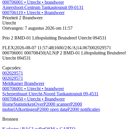
000706001
• Utrecht
• brandweer
Amersfoort-Centrum Tankautospuit 09-0131
000706119
• Utrecht
• Brandweer
Prioriteit 2
Brandweer
Utrecht
Ontvangen: 7 augustus 2026 om 11:57
Prio 2 BMD-01 Liftopsluiting Bruisdreef Utrecht 094531
FLEX|2026-08-07 11:57:48|1600/2/K/A|14.067|002029571
000706001 000708450|ALN|P 2 BMD-01 Liftopsluiting Bruisdreef
Utrecht 094531
Capcodes:
002029571
002029571
Meldkamer Brandweer
000706001
• Utrecht
• brandweer
Schepenbuurt Utrecht-Noord Tankautospuit 09-4531
000708450
• Utrecht
• Brandweer
Home
Statistieken
Over
P2000 scanner
P2000
mobiel
Afkortingen
P2000 open data
P2000 notificaties
Bronnen
Kadaster / BAG
Leaflet
OSM + CARTO