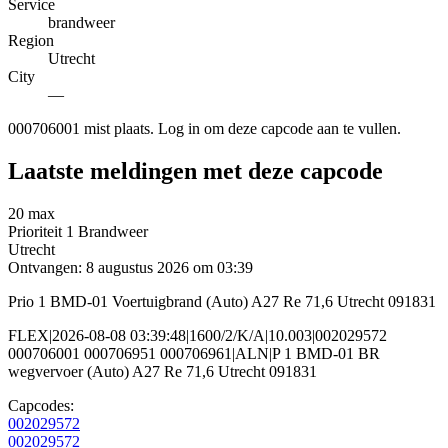
Service
brandweer
Region
Utrecht
City
—
000706001 mist plaats. Log in om deze capcode aan te vullen.
Laatste meldingen met deze capcode
20 max
Prioriteit 1
Brandweer
Utrecht
Ontvangen: 8 augustus 2026 om 03:39
Prio 1 BMD-01 Voertuigbrand (Auto) A27 Re 71,6 Utrecht 091831
FLEX|2026-08-08 03:39:48|1600/2/K/A|10.003|002029572
000706001 000706951 000706961|ALN|P 1 BMD-01 BR
wegvervoer (Auto) A27 Re 71,6 Utrecht 091831
Capcodes:
002029572
002029572