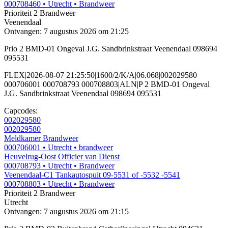
000708460
• Utrecht
• Brandweer
Prioriteit 2
Brandweer
Veenendaal
Ontvangen: 7 augustus 2026 om 21:25
Prio 2 BMD-01 Ongeval J.G. Sandbrinkstraat Veenendaal 098694
095531
FLEX|2026-08-07 21:25:50|1600/2/K/A|06.068|002029580
000706001 000708793 000708803|ALN|P 2 BMD-01 Ongeval
J.G. Sandbrinkstraat Veenendaal 098694 095531
Capcodes:
002029580
002029580
Meldkamer Brandweer
000706001
• Utrecht
• brandweer
Heuvelrug-Oost Officier van Dienst
000708793
• Utrecht
• Brandweer
Veenendaal-C1 Tankautospuit 09-5531 of -5532 -5541
000708803
• Utrecht
• Brandweer
Prioriteit 2
Brandweer
Utrecht
Ontvangen: 7 augustus 2026 om 21:15