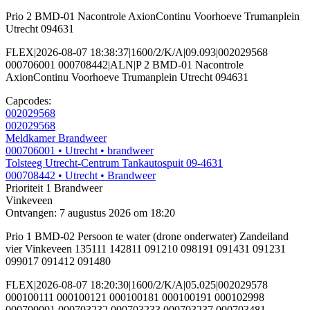
Prio 2 BMD-01 Nacontrole AxionContinu Voorhoeve Trumanplein
Utrecht 094631
FLEX|2026-08-07 18:38:37|1600/2/K/A|09.093|002029568
000706001 000708442|ALN|P 2 BMD-01 Nacontrole
AxionContinu Voorhoeve Trumanplein Utrecht 094631
Capcodes:
002029568
002029568
Meldkamer Brandweer
000706001
• Utrecht
• brandweer
Tolsteeg Utrecht-Centrum Tankautospuit 09-4631
000708442
• Utrecht
• Brandweer
Prioriteit 1
Brandweer
Vinkeveen
Ontvangen: 7 augustus 2026 om 18:20
Prio 1 BMD-02 Persoon te water (drone onderwater) Zandeiland
vier Vinkeveen 135111 142811 091210 098191 091431 091231
099017 091412 091480
FLEX|2026-08-07 18:20:30|1600/2/K/A|05.025|002029578
000100111 000100121 000100181 000100191 000102998
000700001 000703232 000703233 000703237 000703481