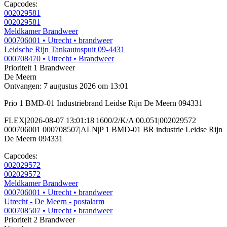
Capcodes:
002029581
002029581
Meldkamer Brandweer
000706001
• Utrecht
• brandweer
Leidsche Rijn Tankautospuit 09-4431
000708470
• Utrecht
• Brandweer
Prioriteit 1
Brandweer
De Meern
Ontvangen: 7 augustus 2026 om 13:01
Prio 1 BMD-01 Industriebrand Leidse Rijn De Meern 094331
FLEX|2026-08-07 13:01:18|1600/2/K/A|00.051|002029572
000706001 000708507|ALN|P 1 BMD-01 BR industrie Leidse Rijn
De Meern 094331
Capcodes:
002029572
002029572
Meldkamer Brandweer
000706001
• Utrecht
• brandweer
Utrecht - De Meern - postalarm
000708507
• Utrecht
• brandweer
Prioriteit 2
Brandweer