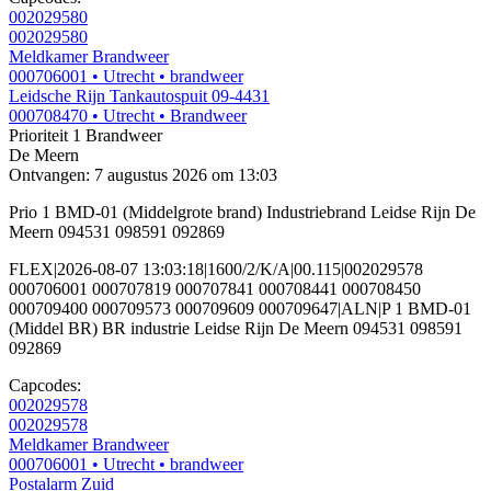
002029580
002029580
Meldkamer Brandweer
000706001
• Utrecht
• brandweer
Leidsche Rijn Tankautospuit 09-4431
000708470
• Utrecht
• Brandweer
Prioriteit 1
Brandweer
De Meern
Ontvangen: 7 augustus 2026 om 13:03
Prio 1 BMD-01 (Middelgrote brand) Industriebrand Leidse Rijn De
Meern 094531 098591 092869
FLEX|2026-08-07 13:03:18|1600/2/K/A|00.115|002029578
000706001 000707819 000707841 000708441 000708450
000709400 000709573 000709609 000709647|ALN|P 1 BMD-01
(Middel BR) BR industrie Leidse Rijn De Meern 094531 098591
092869
Capcodes:
002029578
002029578
Meldkamer Brandweer
000706001
• Utrecht
• brandweer
Postalarm Zuid