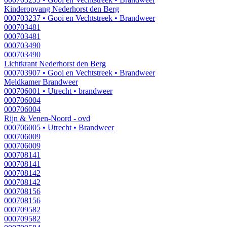
Kinderopvang Nederhorst den Berg
000703237
• Gooi en Vechtstreek
• Brandweer
000703481
000703481
000703490
000703490
Lichtkrant Nederhorst den Berg
000703907
• Gooi en Vechtstreek
• Brandweer
Meldkamer Brandweer
000706001
• Utrecht
• brandweer
000706004
000706004
Rijn & Venen-Noord - ovd
000706005
• Utrecht
• Brandweer
000706009
000706009
000708141
000708141
000708142
000708142
000708156
000708156
000709582
000709582