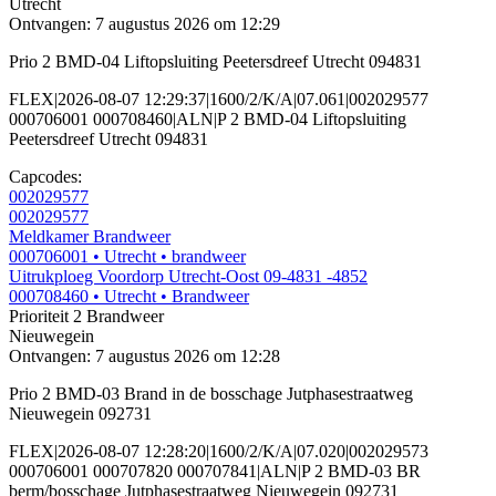
Utrecht
Ontvangen: 7 augustus 2026 om 12:29
Prio 2 BMD-04 Liftopsluiting Peetersdreef Utrecht 094831
FLEX|2026-08-07 12:29:37|1600/2/K/A|07.061|002029577
000706001 000708460|ALN|P 2 BMD-04 Liftopsluiting
Peetersdreef Utrecht 094831
Capcodes:
002029577
002029577
Meldkamer Brandweer
000706001
• Utrecht
• brandweer
Uitrukploeg Voordorp Utrecht-Oost 09-4831 -4852
000708460
• Utrecht
• Brandweer
Prioriteit 2
Brandweer
Nieuwegein
Ontvangen: 7 augustus 2026 om 12:28
Prio 2 BMD-03 Brand in de bosschage Jutphasestraatweg
Nieuwegein 092731
FLEX|2026-08-07 12:28:20|1600/2/K/A|07.020|002029573
000706001 000707820 000707841|ALN|P 2 BMD-03 BR
berm/bosschage Jutphasestraatweg Nieuwegein 092731