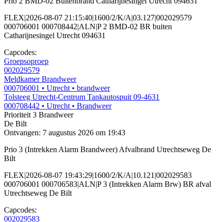
Prio 2 BMD-02 Buitenbrand Catharijnesingel Utrecht 094631
FLEX|2026-08-07 21:15:40|1600/2/K/A|03.127|002029579
000706001 000708442|ALN|P 2 BMD-02 BR buiten
Catharijnesingel Utrecht 094631
Capcodes:
Groepsoproep
002029579
Meldkamer Brandweer
000706001
• Utrecht
• brandweer
Tolsteeg Utrecht-Centrum Tankautospuit 09-4631
000708442
• Utrecht
• Brandweer
Prioriteit 3
Brandweer
De Bilt
Ontvangen: 7 augustus 2026 om 19:43
Prio 3 (Intrekken Alarm Brandweer) Afvalbrand Utrechtseweg De
Bilt
FLEX|2026-08-07 19:43:29|1600/2/K/A|10.121|002029583
000706001 000706583|ALN|P 3 (Intrekken Alarm Brw) BR afval
Utrechtseweg De Bilt
Capcodes:
002029583