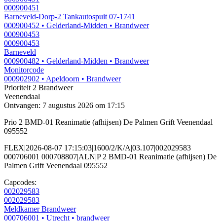
000900451
Barneveld-Dorp-2 Tankautospuit 07-1741
000900452
• Gelderland-Midden
• Brandweer
000900453
000900453
Barneveld
000900482
• Gelderland-Midden
• Brandweer
Monitorcode
000902902
• Apeldoorn
• Brandweer
Prioriteit 2
Brandweer
Veenendaal
Ontvangen: 7 augustus 2026 om 17:15
Prio 2 BMD-01 Reanimatie (afhijsen) De Palmen Grift Veenendaal
095552
FLEX|2026-08-07 17:15:03|1600/2/K/A|03.107|002029583
000706001 000708807|ALN|P 2 BMD-01 Reanimatie (afhijsen) De
Palmen Grift Veenendaal 095552
Capcodes:
002029583
002029583
Meldkamer Brandweer
000706001
• Utrecht
• brandweer