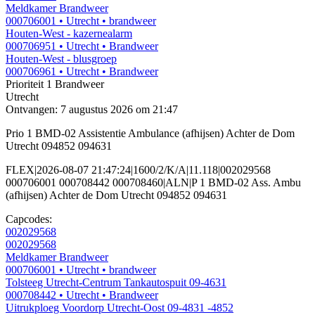
Meldkamer Brandweer
000706001
• Utrecht
• brandweer
Houten-West - kazernealarm
000706951
• Utrecht
• Brandweer
Houten-West - blusgroep
000706961
• Utrecht
• Brandweer
Prioriteit 1
Brandweer
Utrecht
Ontvangen: 7 augustus 2026 om 21:47
Prio 1 BMD-02 Assistentie Ambulance (afhijsen) Achter de Dom
Utrecht 094852 094631
FLEX|2026-08-07 21:47:24|1600/2/K/A|11.118|002029568
000706001 000708442 000708460|ALN|P 1 BMD-02 Ass. Ambu
(afhijsen) Achter de Dom Utrecht 094852 094631
Capcodes:
002029568
002029568
Meldkamer Brandweer
000706001
• Utrecht
• brandweer
Tolsteeg Utrecht-Centrum Tankautospuit 09-4631
000708442
• Utrecht
• Brandweer
Uitrukploeg Voordorp Utrecht-Oost 09-4831 -4852