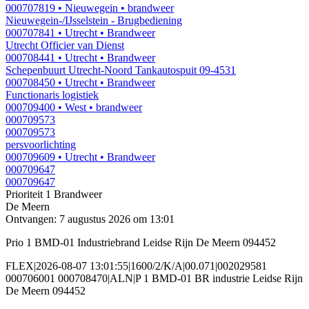
000707819
• Nieuwegein
• brandweer
Nieuwegein-/IJsselstein - Brugbediening
000707841
• Utrecht
• Brandweer
Utrecht Officier van Dienst
000708441
• Utrecht
• Brandweer
Schepenbuurt Utrecht-Noord Tankautospuit 09-4531
000708450
• Utrecht
• Brandweer
Functionaris logistiek
000709400
• West
• brandweer
000709573
000709573
persvoorlichting
000709609
• Utrecht
• Brandweer
000709647
000709647
Prioriteit 1
Brandweer
De Meern
Ontvangen: 7 augustus 2026 om 13:01
Prio 1 BMD-01 Industriebrand Leidse Rijn De Meern 094452
FLEX|2026-08-07 13:01:55|1600/2/K/A|00.071|002029581
000706001 000708470|ALN|P 1 BMD-01 BR industrie Leidse Rijn
De Meern 094452