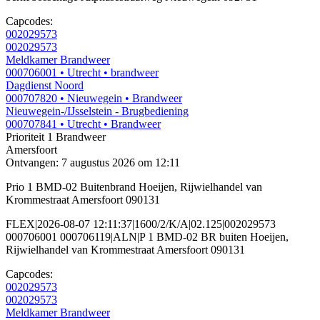
Capcodes:
002029573
002029573
Meldkamer Brandweer
000706001
• Utrecht
• brandweer
Dagdienst Noord
000707820
• Nieuwegein
• Brandweer
Nieuwegein-/IJsselstein - Brugbediening
000707841
• Utrecht
• Brandweer
Prioriteit 1
Brandweer
Amersfoort
Ontvangen: 7 augustus 2026 om 12:11
Prio 1 BMD-02 Buitenbrand Hoeijen, Rijwielhandel van
Krommestraat Amersfoort 090131
FLEX|2026-08-07 12:11:37|1600/2/K/A|02.125|002029573
000706001 000706119|ALN|P 1 BMD-02 BR buiten Hoeijen,
Rijwielhandel van Krommestraat Amersfoort 090131
Capcodes:
002029573
002029573
Meldkamer Brandweer