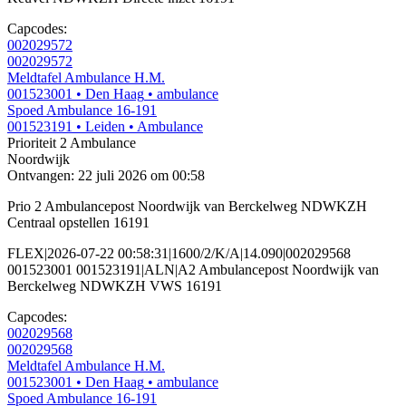
Capcodes:
002029572
002029572
Meldtafel Ambulance H.M.
001523001
• Den Haag
• ambulance
Spoed Ambulance 16-191
001523191
• Leiden
• Ambulance
Prioriteit 2
Ambulance
Noordwijk
Ontvangen: 22 juli 2026 om 00:58
Prio 2 Ambulancepost Noordwijk van Berckelweg NDWKZH
Centraal opstellen 16191
FLEX|2026-07-22 00:58:31|1600/2/K/A|14.090|002029568
001523001 001523191|ALN|A2 Ambulancepost Noordwijk van
Berckelweg NDWKZH VWS 16191
Capcodes:
002029568
002029568
Meldtafel Ambulance H.M.
001523001
• Den Haag
• ambulance
Spoed Ambulance 16-191