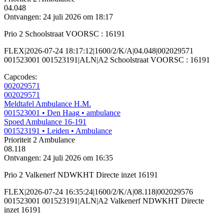
04.048
Ontvangen: 24 juli 2026 om 18:17
Prio 2 Schoolstraat VOORSC : 16191
FLEX|2026-07-24 18:17:12|1600/2/K/A|04.048|002029571
001523001 001523191|ALN|A2 Schoolstraat VOORSC : 16191
Capcodes:
002029571
002029571
Meldtafel Ambulance H.M.
001523001
• Den Haag
• ambulance
Spoed Ambulance 16-191
001523191
• Leiden
• Ambulance
Prioriteit 2
Ambulance
08.118
Ontvangen: 24 juli 2026 om 16:35
Prio 2 Valkenerf NDWKHT Directe inzet 16191
FLEX|2026-07-24 16:35:24|1600/2/K/A|08.118|002029576
001523001 001523191|ALN|A2 Valkenerf NDWKHT Directe
inzet 16191