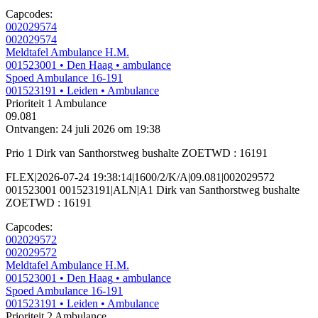
Capcodes:
002029574
002029574
Meldtafel Ambulance H.M.
001523001
• Den Haag
• ambulance
Spoed Ambulance 16-191
001523191
• Leiden
• Ambulance
Prioriteit 1
Ambulance
09.081
Ontvangen: 24 juli 2026 om 19:38
Prio 1 Dirk van Santhorstweg bushalte ZOETWD : 16191
FLEX|2026-07-24 19:38:14|1600/2/K/A|09.081|002029572
001523001 001523191|ALN|A1 Dirk van Santhorstweg bushalte
ZOETWD : 16191
Capcodes:
002029572
002029572
Meldtafel Ambulance H.M.
001523001
• Den Haag
• ambulance
Spoed Ambulance 16-191
001523191
• Leiden
• Ambulance
Prioriteit 2
Ambulance