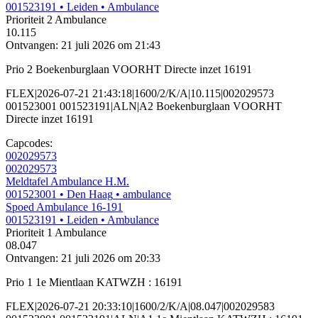
001523191
• Leiden
• Ambulance
Prioriteit 2
Ambulance
10.115
Ontvangen: 21 juli 2026 om 21:43
Prio 2 Boekenburglaan VOORHT Directe inzet 16191
FLEX|2026-07-21 21:43:18|1600/2/K/A|10.115|002029573
001523001 001523191|ALN|A2 Boekenburglaan VOORHT
Directe inzet 16191
Capcodes:
002029573
002029573
Meldtafel Ambulance H.M.
001523001
• Den Haag
• ambulance
Spoed Ambulance 16-191
001523191
• Leiden
• Ambulance
Prioriteit 1
Ambulance
08.047
Ontvangen: 21 juli 2026 om 20:33
Prio 1 1e Mientlaan KATWZH : 16191
FLEX|2026-07-21 20:33:10|1600/2/K/A|08.047|002029583