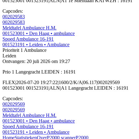
001523001 001523191|ALN|A1 1e Mientlaan KATWZH : 16191
Capcodes:
002029583
002029583
Meldtafel Ambulance H.M.
001523001
• Den Haag
• ambulance
Spoed Ambulance 16-191
001523191
• Leiden
• Ambulance
Prioriteit 1
Ambulance
Leiden
Ontvangen: 20 juli 2026 om 19:27
Prio 1 Langegracht LEIDEN : 16191
FLEX|2026-07-20 19:27:22|1600/2/K/A|06.117|002029569
001523001 001523191|ALN|A1 Langegracht LEIDEN : 16191
Capcodes:
002029569
002029569
Meldtafel Ambulance H.M.
001523001
• Den Haag
• ambulance
Spoed Ambulance 16-191
001523191
• Leiden
• Ambulance
Home
Statistieken
Over
P2000 scanner
P2000