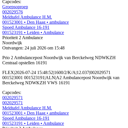
Capcodes:
Groepsoproep
002029576
Meldtafel Ambulance H.M.
001523001
• Den Haag
• ambulance
Spoed Ambulance 16-191
001523191
• Leiden
• Ambulance
Prioriteit 2
Ambulance
Noordwijk
Ontvangen: 24 juli 2026 om 15:48
Prio 2 Ambulancepost Noordwijk van Berckelweg NDWKZH
Centraal opstellen 16191
FLEX|2026-07-24 15:48:52|1600/2/K/A|12.037|002029571
001523001 001523191|ALN|A2 Ambulancepost Noordwijk van
Berckelweg NDWKZH VWS 16191
Capcodes:
002029571
002029571
Meldtafel Ambulance H.M.
001523001
• Den Haag
• ambulance
Spoed Ambulance 16-191
001523191
• Leiden
• Ambulance