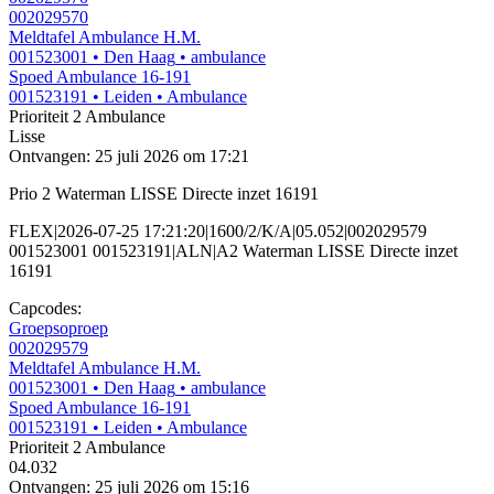
002029570
Meldtafel Ambulance H.M.
001523001
• Den Haag
• ambulance
Spoed Ambulance 16-191
001523191
• Leiden
• Ambulance
Prioriteit 2
Ambulance
Lisse
Ontvangen: 25 juli 2026 om 17:21
Prio 2 Waterman LISSE Directe inzet 16191
FLEX|2026-07-25 17:21:20|1600/2/K/A|05.052|002029579
001523001 001523191|ALN|A2 Waterman LISSE Directe inzet
16191
Capcodes:
Groepsoproep
002029579
Meldtafel Ambulance H.M.
001523001
• Den Haag
• ambulance
Spoed Ambulance 16-191
001523191
• Leiden
• Ambulance
Prioriteit 2
Ambulance
04.032
Ontvangen: 25 juli 2026 om 15:16