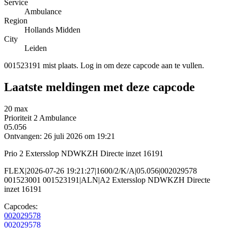
Service
Ambulance
Region
Hollands Midden
City
Leiden
001523191 mist plaats. Log in om deze capcode aan te vullen.
Laatste meldingen met deze capcode
20 max
Prioriteit 2
Ambulance
05.056
Ontvangen: 26 juli 2026 om 19:21
Prio 2 Extersslop NDWKZH Directe inzet 16191
FLEX|2026-07-26 19:21:27|1600/2/K/A|05.056|002029578
001523001 001523191|ALN|A2 Extersslop NDWKZH Directe
inzet 16191
Capcodes:
002029578
002029578