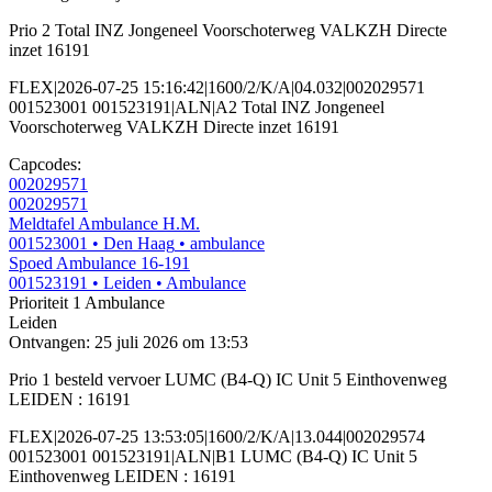
Prio 2 Total INZ Jongeneel Voorschoterweg VALKZH Directe
inzet 16191
FLEX|2026-07-25 15:16:42|1600/2/K/A|04.032|002029571
001523001 001523191|ALN|A2 Total INZ Jongeneel
Voorschoterweg VALKZH Directe inzet 16191
Capcodes:
002029571
002029571
Meldtafel Ambulance H.M.
001523001
• Den Haag
• ambulance
Spoed Ambulance 16-191
001523191
• Leiden
• Ambulance
Prioriteit 1
Ambulance
Leiden
Ontvangen: 25 juli 2026 om 13:53
Prio 1 besteld vervoer LUMC (B4-Q) IC Unit 5 Einthovenweg
LEIDEN : 16191
FLEX|2026-07-25 13:53:05|1600/2/K/A|13.044|002029574
001523001 001523191|ALN|B1 LUMC (B4-Q) IC Unit 5
Einthovenweg LEIDEN : 16191