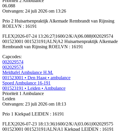
Prioriteit 2
Ambulance
06.088
Ontvangen: 24 juli 2026 om 13:26
Prio 2 Huisartsenpraktijk Alkemade Rembrandt van Rijnsing
ROELVN : 16191
FLEX|2026-07-24 13:26:27|1600/2/K/A|06.088|002029574
001523001 001523191|ALN|A2 Huisartsenpraktijk Alkemade
Rembrandt van Rijnsing ROELVN : 16191
Capcodes:
002029574
002029574
Meldtafel Ambulance H.M.
001523001
• Den Haag
• ambulance
Spoed Ambulance 16-191
001523191
• Leiden
• Ambulance
Prioriteit 1
Ambulance
Leiden
Ontvangen: 23 juli 2026 om 18:13
Prio 1 Kiekpad LEIDEN : 16191
FLEX|2026-07-23 18:13:36|1600/2/K/A|03.061|002029575
001523001 001523191|ALN|A1 Kiekpad LEIDEN : 16191