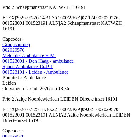
Prio 2 Schaepmanstraat KATWZH : 16191
FLEX|2026-07-26 14:31:35|1600/2/K/A|07.124|002029576
001523001 001523191|ALN|A2 Schaepmanstraat KATWZH :
16191
Capcodes:
Groepsoproep
002029576
Meldtafel Ambulance H.M.
001523001
• Den Haag
• ambulance
Spoed Ambulance 16-191
001523191
• Leiden
• Ambulance
Prioriteit 2
Ambulance
Leiden
Ontvangen: 25 juli 2026 om 18:36
Prio 2 Aaltje Noordewierlaan LEIDEN Directe inzet 16191
FLEX|2026-07-25 18:36:22|1600/2/K/A|09.021|002029570
001523001 001523191|ALN|A2 Aaltje Noordewierlaan LEIDEN
Directe inzet 16191
Capcodes:
002029570