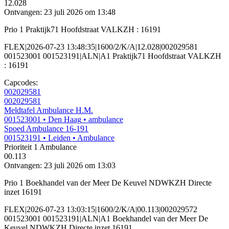
12.028
Ontvangen: 23 juli 2026 om 13:48
Prio 1 Praktijk71 Hoofdstraat VALKZH : 16191
FLEX|2026-07-23 13:48:35|1600/2/K/A|12.028|002029581
001523001 001523191|ALN|A1 Praktijk71 Hoofdstraat VALKZH
: 16191
Capcodes:
002029581
002029581
Meldtafel Ambulance H.M.
001523001
• Den Haag
• ambulance
Spoed Ambulance 16-191
001523191
• Leiden
• Ambulance
Prioriteit 1
Ambulance
00.113
Ontvangen: 23 juli 2026 om 13:03
Prio 1 Boekhandel van der Meer De Keuvel NDWKZH Directe
inzet 16191
FLEX|2026-07-23 13:03:15|1600/2/K/A|00.113|002029572
001523001 001523191|ALN|A1 Boekhandel van der Meer De
Keuvel NDWKZH Directe inzet 16191