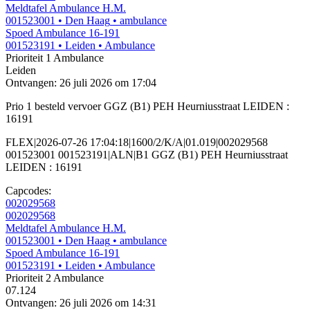
Meldtafel Ambulance H.M.
001523001
• Den Haag
• ambulance
Spoed Ambulance 16-191
001523191
• Leiden
• Ambulance
Prioriteit 1
Ambulance
Leiden
Ontvangen: 26 juli 2026 om 17:04
Prio 1 besteld vervoer GGZ (B1) PEH Heurniusstraat LEIDEN :
16191
FLEX|2026-07-26 17:04:18|1600/2/K/A|01.019|002029568
001523001 001523191|ALN|B1 GGZ (B1) PEH Heurniusstraat
LEIDEN : 16191
Capcodes:
002029568
002029568
Meldtafel Ambulance H.M.
001523001
• Den Haag
• ambulance
Spoed Ambulance 16-191
001523191
• Leiden
• Ambulance
Prioriteit 2
Ambulance
07.124
Ontvangen: 26 juli 2026 om 14:31