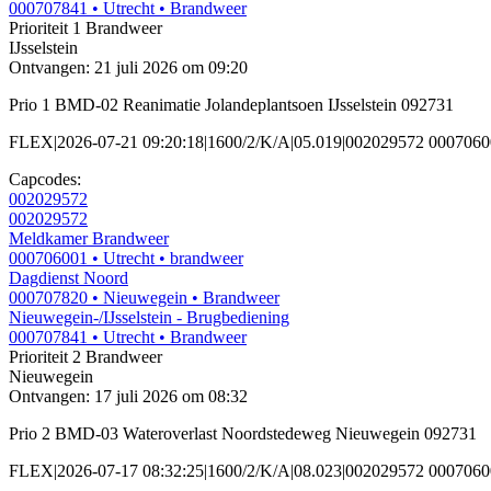
000707841
• Utrecht
• Brandweer
Prioriteit 1
Brandweer
IJsselstein
Ontvangen: 21 juli 2026 om 09:20
Prio 1 BMD-02 Reanimatie Jolandeplantsoen IJsselstein 092731
FLEX|2026-07-21 09:20:18|1600/2/K/A|05.019|002029572 00070600
Capcodes:
002029572
002029572
Meldkamer Brandweer
000706001
• Utrecht
• brandweer
Dagdienst Noord
000707820
• Nieuwegein
• Brandweer
Nieuwegein-/IJsselstein - Brugbediening
000707841
• Utrecht
• Brandweer
Prioriteit 2
Brandweer
Nieuwegein
Ontvangen: 17 juli 2026 om 08:32
Prio 2 BMD-03 Wateroverlast Noordstedeweg Nieuwegein 092731
FLEX|2026-07-17 08:32:25|1600/2/K/A|08.023|002029572 000706