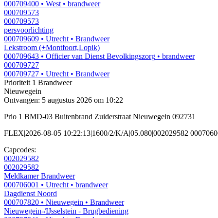
000709400
• West
• brandweer
000709573
000709573
persvoorlichting
000709609
• Utrecht
• Brandweer
Lekstroom (+Montfoort,Lopik)
000709643
• Officier van Dienst Bevolkingszorg
• brandweer
000709727
000709727
• Utrecht
• Brandweer
Prioriteit 1
Brandweer
Nieuwegein
Ontvangen: 5 augustus 2026 om 10:22
Prio 1 BMD-03 Buitenbrand Zuiderstraat Nieuwegein 092731
FLEX|2026-08-05 10:22:13|1600/2/K/A|05.080|002029582 0007060
Capcodes:
002029582
002029582
Meldkamer Brandweer
000706001
• Utrecht
• brandweer
Dagdienst Noord
000707820
• Nieuwegein
• Brandweer
Nieuwegein-/IJsselstein - Brugbediening