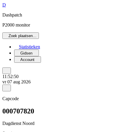
D
Dashpatch
P2000 monitor
Zoek plaatsen…
Statistieken
Gidsen
Account
11:52:50
vr 07 aug 2026
Capcode
000707820
Dagdienst Noord