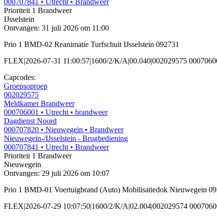
000707841
• Utrecht
• Brandweer
Prioriteit 1
Brandweer
IJsselstein
Ontvangen: 31 juli 2026 om 11:00
Prio 1 BMD-02 Reanimatie Turfschuit IJsselstein 092731
FLEX|2026-07-31 11:00:57|1600/2/K/A|00.040|002029575 00070600
Capcodes:
Groepsoproep
002029575
Meldkamer Brandweer
000706001
• Utrecht
• brandweer
Dagdienst Noord
000707820
• Nieuwegein
• Brandweer
Nieuwegein-/IJsselstein - Brugbediening
000707841
• Utrecht
• Brandweer
Prioriteit 1
Brandweer
Nieuwegein
Ontvangen: 29 juli 2026 om 10:07
Prio 1 BMD-01 Voertuigbrand (Auto) Mobilisatiedok Nieuwegein 0
FLEX|2026-07-29 10:07:50|1600/2/K/A|02.004|002029574 000706