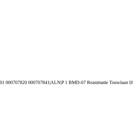
01 000707820 000707841|ALN|P 1 BMD-07 Reanimatie Touwlaan IJs