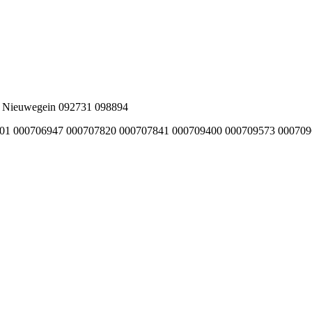
n Nieuwegein 092731 098894
6001 000706947 000707820 000707841 000709400 000709573 0007