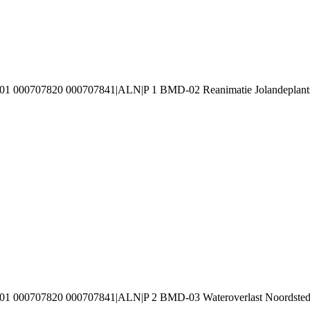
1 000707820 000707841|ALN|P 1 BMD-02 Reanimatie Jolandeplantso
001 000707820 000707841|ALN|P 2 BMD-03 Wateroverlast Noordste