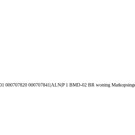
001 000707820 000707841|ALN|P 1 BMD-02 BR woning Matkopsinge