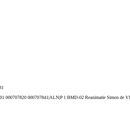
31
001 000707820 000707841|ALN|P 1 BMD-02 Reanimatie Simon de Vl