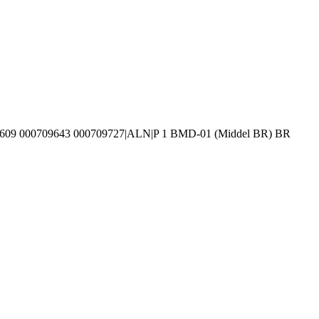
09609 000709643 000709727|ALN|P 1 BMD-01 (Middel BR) BR