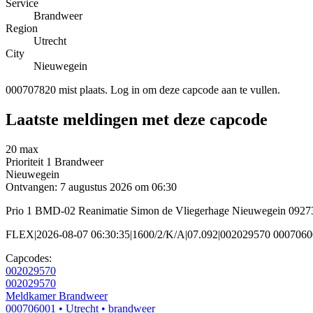
Service
Brandweer
Region
Utrecht
City
Nieuwegein
000707820 mist plaats. Log in om deze capcode aan te vullen.
Laatste meldingen met deze capcode
20 max
Prioriteit 1
Brandweer
Nieuwegein
Ontvangen: 7 augustus 2026 om 06:30
Prio 1 BMD-02 Reanimatie Simon de Vliegerhage Nieuwegein 0927
FLEX|2026-08-07 06:30:35|1600/2/K/A|07.092|002029570 000706
Capcodes:
002029570
002029570
Meldkamer Brandweer
000706001
• Utrecht
• brandweer