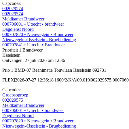
Capcodes:
002029574
002029574
Meldkamer Brandweer
000706001
• Utrecht
• brandweer
Dagdienst Noord
000707820
• Nieuwegein
• Brandweer
Nieuwegein-/IJsselstein - Brugbediening
000707841
• Utrecht
• Brandweer
Prioriteit 1
Brandweer
IJsselstein
Ontvangen: 27 juli 2026 om 12:36
Prio 1 BMD-07 Reanimatie Touwlaan IJsselstein 092731
FLEX|2026-07-27 12:36:18|1600/2/K/A|09.019|002029575 0007060
Capcodes:
Groepsoproep
002029575
Meldkamer Brandweer
000706001
• Utrecht
• brandweer
Dagdienst Noord
000707820
• Nieuwegein
• Brandweer
Nieuwegein-/IJsselstein - Brugbediening