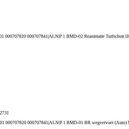
1 000707820 000707841|ALN|P 1 BMD-02 Reanimatie Turfschuit IJs
92731
001 000707820 000707841|ALN|P 1 BMD-01 BR wegvervoer (Auto) M