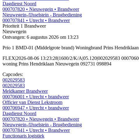
Dagdienst Noord
000707820
• Nieuwegein
• Brandweer
Nieuwegein-/IJsselstein - Brugbediening
000707841
• Utrecht
• Brandweer
Prioriteit 1
Brandweer
Nieuwegein
Ontvangen: 6 augustus 2026 om 13:23
Prio 1 BMD-01 (Middelgrote brand) Woningbrand Prins Hendriklaa
FLEX|2026-08-06 13:23:28|1600/2/K/A|05.120|002029583 00070
woning Prins Hendriklaan Nieuwegein 092731 098894
Capcodes:
002029583
002029583
Meldkamer Brandweer
000706001
• Utrecht
• brandweer
Officier van Dienst Lekstroom
000706947
• Utrecht
• brandweer
Dagdienst Noord
000707820
• Nieuwegein
• Brandweer
Nieuwegein-/IJsselstein - Brugbediening
000707841
• Utrecht
• Brandweer
Functionaris logistiek