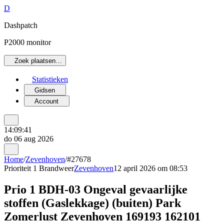
D
Dashpatch
P2000 monitor
Zoek plaatsen…
Statistieken
Gidsen
Account
14:09:41
do 06 aug 2026
Home
/
Zevenhoven
/
#27678
Prioriteit 1
Brandweer
Zevenhoven
12 april 2026 om 08:53
Prio 1 BDH-03 Ongeval gevaarlijke
stoffen (Gaslekkage) (buiten) Park
Zomerlust Zevenhoven 169193 162101