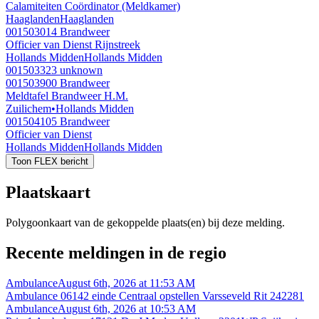
Calamiteiten Coördinator (Meldkamer)
Haaglanden
Haaglanden
001503014
Brandweer
Officier van Dienst Rijnstreek
Hollands Midden
Hollands Midden
001503323
unknown
001503900
Brandweer
Meldtafel Brandweer H.M.
Zuilichem
•
Hollands Midden
001504105
Brandweer
Officier van Dienst
Hollands Midden
Hollands Midden
Toon FLEX bericht
Plaatskaart
Polygoonkaart van de gekoppelde plaats(en) bij deze melding.
Recente meldingen in de regio
Ambulance
August 6th, 2026 at 11:53 AM
Ambulance 06142 einde Centraal opstellen Varsseveld Rit 242281
Ambulance
August 6th, 2026 at 10:53 AM