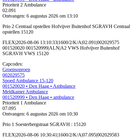
Prioriteit 2
Ambulance
02.091
Ontvangen: 6 augustus 2026 om 13:10
Prio 2 Centraal opstellen Hofvijver Buitenhof SGRAVH Centraal
opstellen 15120
FLEX|2026-08-06 13:10:33|1600/2/K/A|02.091|002029575
001520020 001520999|ALN|A2 VWS Hofvijver Buitenhof
SGRAVH VWS 15120
Capcodes:
Groepsoproep
002029575
Spoed Ambulance 15-120
001520020
• Den Haag
• Ambulance
Meldkamer Ambulance
001520999
• Den Haag
• ambulance
Prioriteit 1
Ambulance
07.095
Ontvangen: 6 augustus 2026 om 10:30
Prio 1 Soesterbergstraat SGRAVH : 15120
FLEX|2026-08-06 10:30:41|1600/2/K/A|07.095|002029583