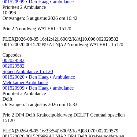
001520999
• Den Haag
• ambulance
Prioriteit 2
Ambulance
10.096
Ontvangen: 5 augustus 2026 om 16:42
Prio 2 Noordweg WATERI : 15120
FLEX|2026-08-05 16:42:42|1600/2/K/A|10.096|002029582
001520020 001520999|ALN|A2 Noordweg WATERI : 15120
Capcodes:
002029582
002029582
Spoed Ambulance 15-120
001520020
• Den Haag
• Ambulance
Meldkamer Ambulance
001520999
• Den Haag
• ambulance
Prioriteit 2
Ambulance
Delft
Ontvangen: 5 augustus 2026 om 16:33
Prio 2 DP4 Delft Krakeelpolderweg DELFT Centraal opstellen
15120
FLEX|2026-08-05 16:33:54|1600/2/K/A|08.070|002029579
001520020 001520999|ALN|A2 DP4 Delft Krakeelpolderweg