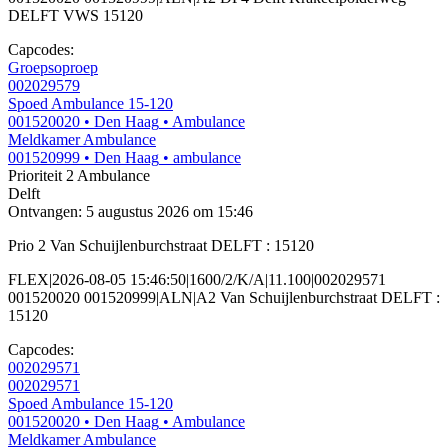
DELFT VWS 15120
Capcodes:
Groepsoproep
002029579
Spoed Ambulance 15-120
001520020
• Den Haag
• Ambulance
Meldkamer Ambulance
001520999
• Den Haag
• ambulance
Prioriteit 2
Ambulance
Delft
Ontvangen: 5 augustus 2026 om 15:46
Prio 2 Van Schuijlenburchstraat DELFT : 15120
FLEX|2026-08-05 15:46:50|1600/2/K/A|11.100|002029571
001520020 001520999|ALN|A2 Van Schuijlenburchstraat DELFT :
15120
Capcodes:
002029571
002029571
Spoed Ambulance 15-120
001520020
• Den Haag
• Ambulance
Meldkamer Ambulance