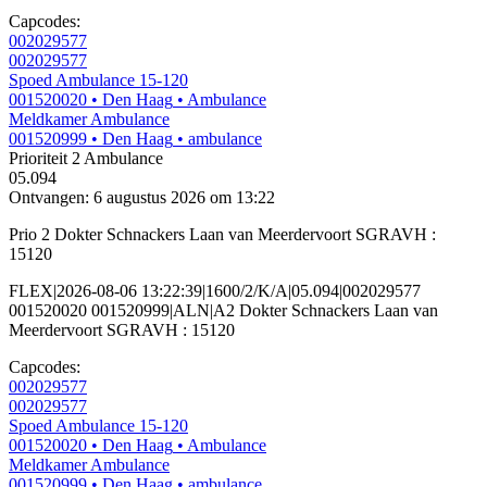
Capcodes:
002029577
002029577
Spoed Ambulance 15-120
001520020
• Den Haag
• Ambulance
Meldkamer Ambulance
001520999
• Den Haag
• ambulance
Prioriteit 2
Ambulance
05.094
Ontvangen: 6 augustus 2026 om 13:22
Prio 2 Dokter Schnackers Laan van Meerdervoort SGRAVH :
15120
FLEX|2026-08-06 13:22:39|1600/2/K/A|05.094|002029577
001520020 001520999|ALN|A2 Dokter Schnackers Laan van
Meerdervoort SGRAVH : 15120
Capcodes:
002029577
002029577
Spoed Ambulance 15-120
001520020
• Den Haag
• Ambulance
Meldkamer Ambulance
001520999
• Den Haag
• ambulance