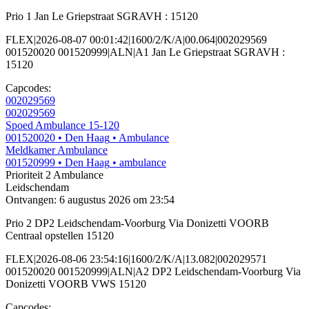
Prio 1 Jan Le Griepstraat SGRAVH : 15120
FLEX|2026-08-07 00:01:42|1600/2/K/A|00.064|002029569
001520020 001520999|ALN|A1 Jan Le Griepstraat SGRAVH :
15120
Capcodes:
002029569
002029569
Spoed Ambulance 15-120
001520020
• Den Haag
• Ambulance
Meldkamer Ambulance
001520999
• Den Haag
• ambulance
Prioriteit 2
Ambulance
Leidschendam
Ontvangen: 6 augustus 2026 om 23:54
Prio 2 DP2 Leidschendam-Voorburg Via Donizetti VOORB
Centraal opstellen 15120
FLEX|2026-08-06 23:54:16|1600/2/K/A|13.082|002029571
001520020 001520999|ALN|A2 DP2 Leidschendam-Voorburg Via
Donizetti VOORB VWS 15120
Capcodes: