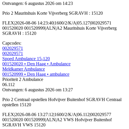
Ontvangen: 6 augustus 2026 om 14:23
Prio 2 Mauritshuis Korte Vijverberg SGRAVH : 15120
FLEX|2026-08-06 14:23:40|1600/2/K/A|05.127|002029571
001520020 001520999|ALN|A2 Mauritshuis Korte Vijverberg
SGRAVH : 15120
Capcodes:
002029571
002029571
Spoed Ambulance 15-120
001520020
• Den Haag
• Ambulance
Meldkamer Ambulance
001520999
• Den Haag
• ambulance
Prioriteit 2
Ambulance
06.112
Ontvangen: 6 augustus 2026 om 13:27
Prio 2 Centraal opstellen Hofvijver Buitenhof SGRAVH Centraal
opstellen 15120
FLEX|2026-08-06 13:27:12|1600/2/K/A|06.112|002029577
001520020 001520999|ALN|A2 VWS Hofvijver Buitenhof
SGRAVH VWS 15120