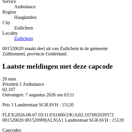
Service
Ambulance
Region
Haaglanden
City
Zuilichem
Locality
Zuilichem
001520020 maakt deel uit van Zuilichem in de gemeente
Zaltbommel, provincie Gelderland.
Laatste meldingen met deze capcode
20 max
Prioriteit 1
Ambulance
02.107
Ontvangen: 7 augustus 2026 om 03:11
Prio 1 Landrestraat SGRAVH : 15120
FLEX|2026-08-07 03:11:03|1600/2/K/A|02.107|002029572
001520020 001520999|ALN|A1 Landrestraat SGRAVH : 15120
Capcodes: