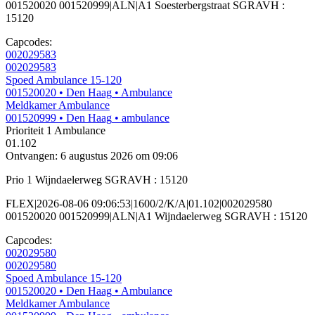
001520020 001520999|ALN|A1 Soesterbergstraat SGRAVH :
15120
Capcodes:
002029583
002029583
Spoed Ambulance 15-120
001520020
• Den Haag
• Ambulance
Meldkamer Ambulance
001520999
• Den Haag
• ambulance
Prioriteit 1
Ambulance
01.102
Ontvangen: 6 augustus 2026 om 09:06
Prio 1 Wijndaelerweg SGRAVH : 15120
FLEX|2026-08-06 09:06:53|1600/2/K/A|01.102|002029580
001520020 001520999|ALN|A1 Wijndaelerweg SGRAVH : 15120
Capcodes:
002029580
002029580
Spoed Ambulance 15-120
001520020
• Den Haag
• Ambulance
Meldkamer Ambulance