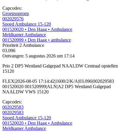
Capcodes:
Groepsoproep
002029576
Spoed Ambulance 15-120
001520020
• Den Haag
• Ambulance
Meldkamer Ambulance
001520999
• Den Haag
• ambulance
Prioriteit 2
Ambulance
03.096
Ontvangen: 5 augustus 2026 om 17:14
Prio 2 DP5 Westland Galgepad NAALDW Centraal opstellen
15120
FLEX|2026-08-05 17:14:42|1600/2/K/A|03.096|002029583
001520020 001520999|ALN|A2 DP5 Westland Galgepad
NAALDW VWS 15120
Capcodes:
002029583
002029583
Spoed Ambulance 15-120
001520020
• Den Haag
• Ambulance
Meldkamer Ambulance