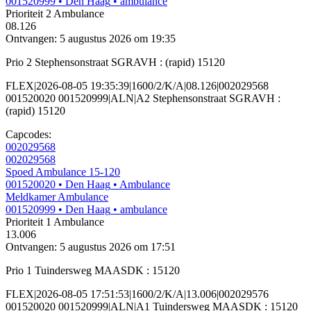
001520999
• Den Haag
• ambulance
Prioriteit 2
Ambulance
08.126
Ontvangen: 5 augustus 2026 om 19:35
Prio 2 Stephensonstraat SGRAVH : (rapid) 15120
FLEX|2026-08-05 19:35:39|1600/2/K/A|08.126|002029568
001520020 001520999|ALN|A2 Stephensonstraat SGRAVH :
(rapid) 15120
Capcodes:
002029568
002029568
Spoed Ambulance 15-120
001520020
• Den Haag
• Ambulance
Meldkamer Ambulance
001520999
• Den Haag
• ambulance
Prioriteit 1
Ambulance
13.006
Ontvangen: 5 augustus 2026 om 17:51
Prio 1 Tuindersweg MAASDK : 15120
FLEX|2026-08-05 17:51:53|1600/2/K/A|13.006|002029576
001520020 001520999|ALN|A1 Tuindersweg MAASDK : 15120