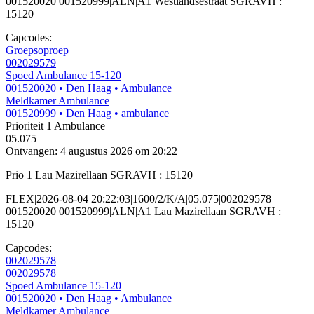
001520020 001520999|ALN|A1 Westlandsestraat SGRAVH :
15120
Capcodes:
Groepsoproep
002029579
Spoed Ambulance 15-120
001520020
• Den Haag
• Ambulance
Meldkamer Ambulance
001520999
• Den Haag
• ambulance
Prioriteit 1
Ambulance
05.075
Ontvangen: 4 augustus 2026 om 20:22
Prio 1 Lau Mazirellaan SGRAVH : 15120
FLEX|2026-08-04 20:22:03|1600/2/K/A|05.075|002029578
001520020 001520999|ALN|A1 Lau Mazirellaan SGRAVH :
15120
Capcodes:
002029578
002029578
Spoed Ambulance 15-120
001520020
• Den Haag
• Ambulance
Meldkamer Ambulance