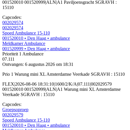
001520010 001520999|ALN|A1 Paviljoensgracht SGRAVH :
15110
Capcodes:
002029574
002029574
Spoed Ambulance 15-110
001520010
• Den Haag
• ambulance
Meldkamer Ambulance
001520999
• Den Haag
• ambulance
Prioriteit 1
Ambulance
07.111
Ontvangen: 6 augustus 2026 om 18:31
Prio 1 Warung mini XL Amsterdamse Veerkade SGRAVH : 15110
FLEX|2026-08-06 18:31:10|1600/2/K/A|07.111|002029579
001520010 001520999|ALN|A1 Warung mini XL Amsterdamse
Veerkade SGRAVH : 15110
Capcodes:
Groepsoproep
002029579
Spoed Ambulance 15-110
001520010
• Den Haag
• ambulance