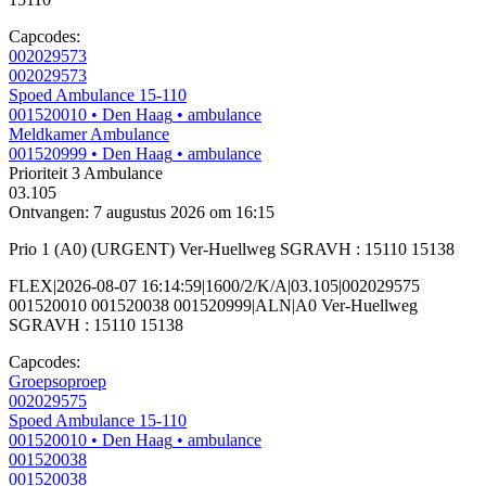
Capcodes:
002029573
002029573
Spoed Ambulance 15-110
001520010
• Den Haag
• ambulance
Meldkamer Ambulance
001520999
• Den Haag
• ambulance
Prioriteit 3
Ambulance
03.105
Ontvangen: 7 augustus 2026 om 16:15
Prio 1 (A0) (URGENT) Ver-Huellweg SGRAVH : 15110 15138
FLEX|2026-08-07 16:14:59|1600/2/K/A|03.105|002029575
001520010 001520038 001520999|ALN|A0 Ver-Huellweg
SGRAVH : 15110 15138
Capcodes:
Groepsoproep
002029575
Spoed Ambulance 15-110
001520010
• Den Haag
• ambulance
001520038
001520038