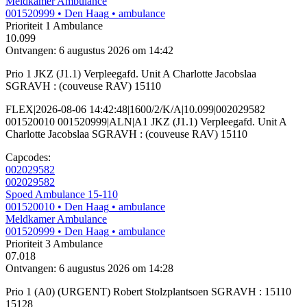
Meldkamer Ambulance
001520999
• Den Haag
• ambulance
Prioriteit 1
Ambulance
10.099
Ontvangen: 6 augustus 2026 om 14:42
Prio 1 JKZ (J1.1) Verpleegafd. Unit A Charlotte Jacobslaa
SGRAVH : (couveuse RAV) 15110
FLEX|2026-08-06 14:42:48|1600/2/K/A|10.099|002029582
001520010 001520999|ALN|A1 JKZ (J1.1) Verpleegafd. Unit A
Charlotte Jacobslaa SGRAVH : (couveuse RAV) 15110
Capcodes:
002029582
002029582
Spoed Ambulance 15-110
001520010
• Den Haag
• ambulance
Meldkamer Ambulance
001520999
• Den Haag
• ambulance
Prioriteit 3
Ambulance
07.018
Ontvangen: 6 augustus 2026 om 14:28
Prio 1 (A0) (URGENT) Robert Stolzplantsoen SGRAVH : 15110
15128