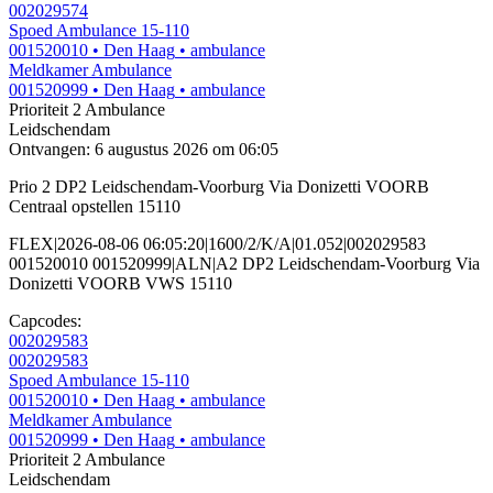
002029574
Spoed Ambulance 15-110
001520010
• Den Haag
• ambulance
Meldkamer Ambulance
001520999
• Den Haag
• ambulance
Prioriteit 2
Ambulance
Leidschendam
Ontvangen: 6 augustus 2026 om 06:05
Prio 2 DP2 Leidschendam-Voorburg Via Donizetti VOORB
Centraal opstellen 15110
FLEX|2026-08-06 06:05:20|1600/2/K/A|01.052|002029583
001520010 001520999|ALN|A2 DP2 Leidschendam-Voorburg Via
Donizetti VOORB VWS 15110
Capcodes:
002029583
002029583
Spoed Ambulance 15-110
001520010
• Den Haag
• ambulance
Meldkamer Ambulance
001520999
• Den Haag
• ambulance
Prioriteit 2
Ambulance
Leidschendam