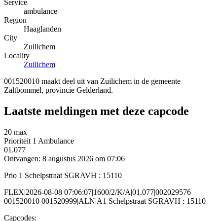
Service
ambulance
Region
Haaglanden
City
Zuilichem
Locality
Zuilichem
001520010 maakt deel uit van Zuilichem in de gemeente
Zaltbommel, provincie Gelderland.
Laatste meldingen met deze capcode
20 max
Prioriteit 1
Ambulance
01.077
Ontvangen: 8 augustus 2026 om 07:06
Prio 1 Schelpstraat SGRAVH : 15110
FLEX|2026-08-08 07:06:07|1600/2/K/A|01.077|002029576
001520010 001520999|ALN|A1 Schelpstraat SGRAVH : 15110
Capcodes: