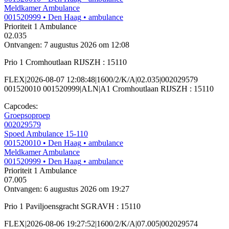
Meldkamer Ambulance
001520999
• Den Haag
• ambulance
Prioriteit 1
Ambulance
02.035
Ontvangen: 7 augustus 2026 om 12:08
Prio 1 Cromhoutlaan RIJSZH : 15110
FLEX|2026-08-07 12:08:48|1600/2/K/A|02.035|002029579
001520010 001520999|ALN|A1 Cromhoutlaan RIJSZH : 15110
Capcodes:
Groepsoproep
002029579
Spoed Ambulance 15-110
001520010
• Den Haag
• ambulance
Meldkamer Ambulance
001520999
• Den Haag
• ambulance
Prioriteit 1
Ambulance
07.005
Ontvangen: 6 augustus 2026 om 19:27
Prio 1 Paviljoensgracht SGRAVH : 15110
FLEX|2026-08-06 19:27:52|1600/2/K/A|07.005|002029574