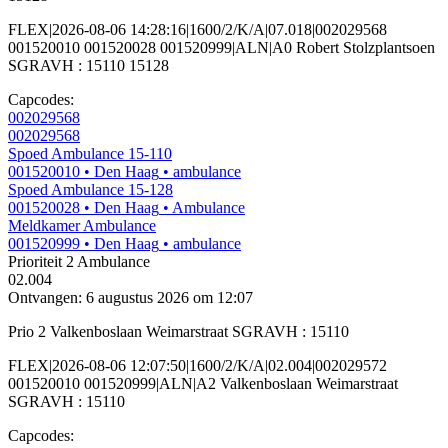
FLEX|2026-08-06 14:28:16|1600/2/K/A|07.018|002029568
001520010 001520028 001520999|ALN|A0 Robert Stolzplantsoen
SGRAVH : 15110 15128
Capcodes:
002029568
002029568
Spoed Ambulance 15-110
001520010
• Den Haag
• ambulance
Spoed Ambulance 15-128
001520028
• Den Haag
• Ambulance
Meldkamer Ambulance
001520999
• Den Haag
• ambulance
Prioriteit 2
Ambulance
02.004
Ontvangen: 6 augustus 2026 om 12:07
Prio 2 Valkenboslaan Weimarstraat SGRAVH : 15110
FLEX|2026-08-06 12:07:50|1600/2/K/A|02.004|002029572
001520010 001520999|ALN|A2 Valkenboslaan Weimarstraat
SGRAVH : 15110
Capcodes: