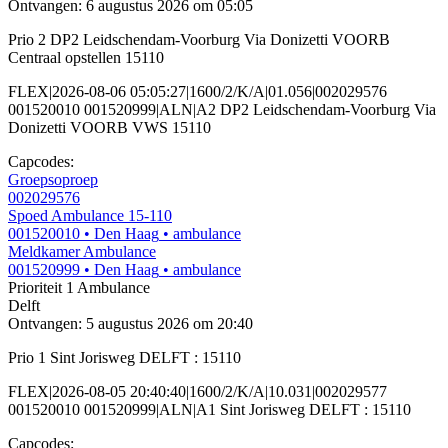
Ontvangen: 6 augustus 2026 om 05:05
Prio 2 DP2 Leidschendam-Voorburg Via Donizetti VOORB
Centraal opstellen 15110
FLEX|2026-08-06 05:05:27|1600/2/K/A|01.056|002029576
001520010 001520999|ALN|A2 DP2 Leidschendam-Voorburg Via
Donizetti VOORB VWS 15110
Capcodes:
Groepsoproep
002029576
Spoed Ambulance 15-110
001520010
• Den Haag
• ambulance
Meldkamer Ambulance
001520999
• Den Haag
• ambulance
Prioriteit 1
Ambulance
Delft
Ontvangen: 5 augustus 2026 om 20:40
Prio 1 Sint Jorisweg DELFT : 15110
FLEX|2026-08-05 20:40:40|1600/2/K/A|10.031|002029577
001520010 001520999|ALN|A1 Sint Jorisweg DELFT : 15110
Capcodes: