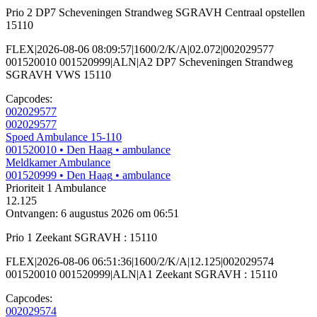
Prio 2 DP7 Scheveningen Strandweg SGRAVH Centraal opstellen
15110
FLEX|2026-08-06 08:09:57|1600/2/K/A|02.072|002029577
001520010 001520999|ALN|A2 DP7 Scheveningen Strandweg
SGRAVH VWS 15110
Capcodes:
002029577
002029577
Spoed Ambulance 15-110
001520010
• Den Haag
• ambulance
Meldkamer Ambulance
001520999
• Den Haag
• ambulance
Prioriteit 1
Ambulance
12.125
Ontvangen: 6 augustus 2026 om 06:51
Prio 1 Zeekant SGRAVH : 15110
FLEX|2026-08-06 06:51:36|1600/2/K/A|12.125|002029574
001520010 001520999|ALN|A1 Zeekant SGRAVH : 15110
Capcodes:
002029574