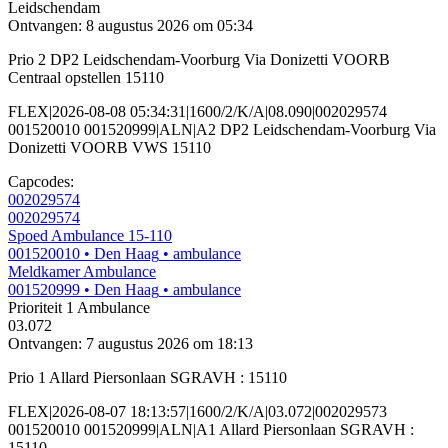
Leidschendam
Ontvangen: 8 augustus 2026 om 05:34
Prio 2 DP2 Leidschendam-Voorburg Via Donizetti VOORB
Centraal opstellen 15110
FLEX|2026-08-08 05:34:31|1600/2/K/A|08.090|002029574
001520010 001520999|ALN|A2 DP2 Leidschendam-Voorburg Via
Donizetti VOORB VWS 15110
Capcodes:
002029574
002029574
Spoed Ambulance 15-110
001520010
• Den Haag
• ambulance
Meldkamer Ambulance
001520999
• Den Haag
• ambulance
Prioriteit 1
Ambulance
03.072
Ontvangen: 7 augustus 2026 om 18:13
Prio 1 Allard Piersonlaan SGRAVH : 15110
FLEX|2026-08-07 18:13:57|1600/2/K/A|03.072|002029573
001520010 001520999|ALN|A1 Allard Piersonlaan SGRAVH :
15110