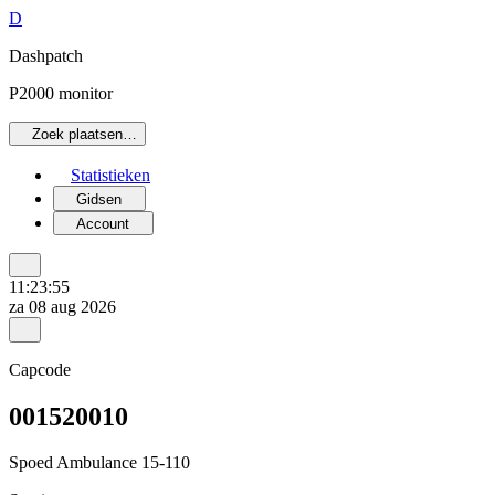
D
Dashpatch
P2000 monitor
Zoek plaatsen…
Statistieken
Gidsen
Account
11:23:55
za 08 aug 2026
Capcode
001520010
Spoed Ambulance 15-110