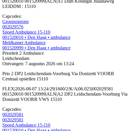
001520010 001520999|ALN|A1 Dam Koningin Julianaweg
LEIDDM : 15110
Capcodes:
Groepsoproep
002029576
Spoed Ambulance 15-110
001520010
• Den Haag
• ambulance
Meldkamer Ambulance
001520999
• Den Haag
• ambulance
Prioriteit 2
Ambulance
Leidschendam
Ontvangen: 7 augustus 2026 om 13:24
Prio 2 DP2 Leidschendam-Voorburg Via Donizetti VOORB
Centraal opstellen 15110
FLEX|2026-08-07 13:24:29|1600/2/K/A|06.025|002029581
001520010 001520999|ALN|A2 DP2 Leidschendam-Voorburg Via
Donizetti VOORB VWS 15110
Capcodes:
002029581
002029581
Spoed Ambulance 15-110
001520010
• Den Haag
• ambulance