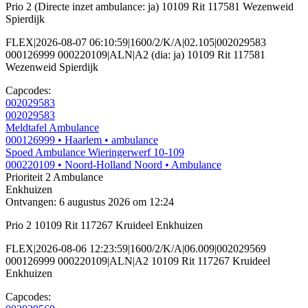
Prio 2 (Directe inzet ambulance: ja) 10109 Rit 117581 Wezenweid
Spierdijk
FLEX|2026-08-07 06:10:59|1600/2/K/A|02.105|002029583
000126999 000220109|ALN|A2 (dia: ja) 10109 Rit 117581
Wezenweid Spierdijk
Capcodes:
002029583
002029583
Meldtafel Ambulance
000126999
• Haarlem
• ambulance
Spoed Ambulance Wieringerwerf 10-109
000220109
• Noord-Holland Noord
• Ambulance
Prioriteit 2
Ambulance
Enkhuizen
Ontvangen: 6 augustus 2026 om 12:24
Prio 2 10109 Rit 117267 Kruideel Enkhuizen
FLEX|2026-08-06 12:23:59|1600/2/K/A|06.009|002029569
000126999 000220109|ALN|A2 10109 Rit 117267 Kruideel
Enkhuizen
Capcodes: