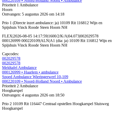
000220109
• Noord-Holland Noord
• Ambulance
Prioriteit 1
Ambulance
Hoorn
Ontvangen: 5 augustus 2026 om 14:18
Prio 1 (Directe inzet ambulance: ja) 10109 Rit 116812 Wijn en
Spijshuis Vinck Roode Steen Hoorn NH
FLEX|2026-08-05 14:17:59|1600/2/K/A|04.073|002029578
000126999 000220109|ALN|A1 (dia: ja) 10109 Rit 116812 Wijn en
Spijshuis Vinck Roode Steen Hoorn NH
Capcodes:
002029578
002029578
Meldtafel Ambulance
000126999
• Haarlem
• ambulance
Spoed Ambulance Wieringerwerf 10-109
000220109
• Noord-Holland Noord
• Ambulance
Prioriteit 2
Ambulance
Hoogkarspel
Ontvangen: 4 augustus 2026 om 18:50
Prio 2 10109 Rit 116447 Centraal opstellen Hoogkarspel Sluisweg
Hoogkarspel