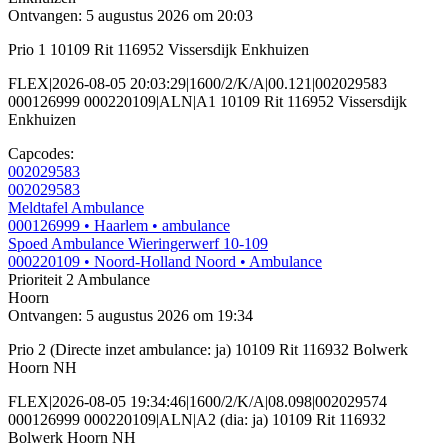
Ontvangen: 5 augustus 2026 om 20:03
Prio 1 10109 Rit 116952 Vissersdijk Enkhuizen
FLEX|2026-08-05 20:03:29|1600/2/K/A|00.121|002029583
000126999 000220109|ALN|A1 10109 Rit 116952 Vissersdijk
Enkhuizen
Capcodes:
002029583
002029583
Meldtafel Ambulance
000126999
• Haarlem
• ambulance
Spoed Ambulance Wieringerwerf 10-109
000220109
• Noord-Holland Noord
• Ambulance
Prioriteit 2
Ambulance
Hoorn
Ontvangen: 5 augustus 2026 om 19:34
Prio 2 (Directe inzet ambulance: ja) 10109 Rit 116932 Bolwerk
Hoorn NH
FLEX|2026-08-05 19:34:46|1600/2/K/A|08.098|002029574
000126999 000220109|ALN|A2 (dia: ja) 10109 Rit 116932
Bolwerk Hoorn NH