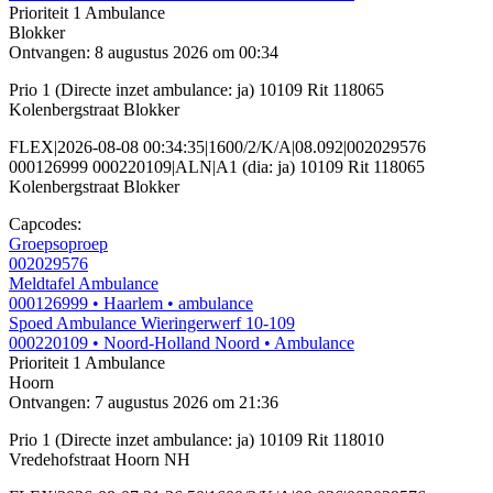
Prioriteit 1
Ambulance
Blokker
Ontvangen: 8 augustus 2026 om 00:34
Prio 1 (Directe inzet ambulance: ja) 10109 Rit 118065
Kolenbergstraat Blokker
FLEX|2026-08-08 00:34:35|1600/2/K/A|08.092|002029576
000126999 000220109|ALN|A1 (dia: ja) 10109 Rit 118065
Kolenbergstraat Blokker
Capcodes:
Groepsoproep
002029576
Meldtafel Ambulance
000126999
• Haarlem
• ambulance
Spoed Ambulance Wieringerwerf 10-109
000220109
• Noord-Holland Noord
• Ambulance
Prioriteit 1
Ambulance
Hoorn
Ontvangen: 7 augustus 2026 om 21:36
Prio 1 (Directe inzet ambulance: ja) 10109 Rit 118010
Vredehofstraat Hoorn NH