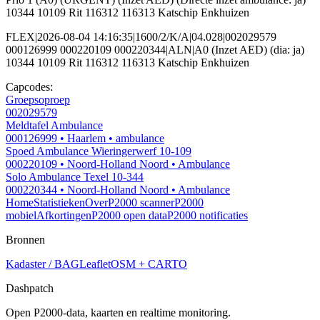
10344 10109 Rit 116312 116313 Katschip Enkhuizen
FLEX|2026-08-04 14:16:35|1600/2/K/A|04.028|002029579
000126999 000220109 000220344|ALN|A0 (Inzet AED) (dia: ja)
10344 10109 Rit 116312 116313 Katschip Enkhuizen
Capcodes:
Groepsoproep
002029579
Meldtafel Ambulance
000126999
• Haarlem
• ambulance
Spoed Ambulance Wieringerwerf 10-109
000220109
• Noord-Holland Noord
• Ambulance
Solo Ambulance Texel 10-344
000220344
• Noord-Holland Noord
• Ambulance
Home
Statistieken
Over
P2000 scanner
P2000
mobiel
Afkortingen
P2000 open data
P2000 notificaties
Bronnen
Kadaster / BAG
Leaflet
OSM + CARTO
Dashpatch
Open P2000-data, kaarten en realtime monitoring.