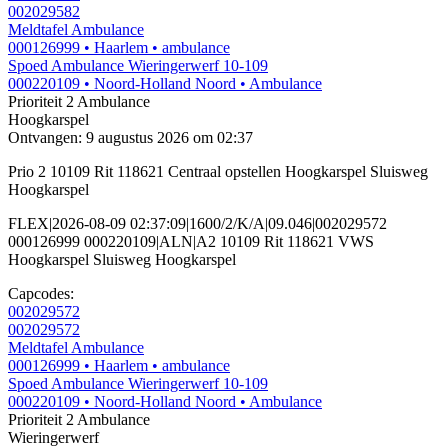
002029582
Meldtafel Ambulance
000126999
• Haarlem
• ambulance
Spoed Ambulance Wieringerwerf 10-109
000220109
• Noord-Holland Noord
• Ambulance
Prioriteit 2
Ambulance
Hoogkarspel
Ontvangen: 9 augustus 2026 om 02:37
Prio 2 10109 Rit 118621 Centraal opstellen Hoogkarspel Sluisweg
Hoogkarspel
FLEX|2026-08-09 02:37:09|1600/2/K/A|09.046|002029572
000126999 000220109|ALN|A2 10109 Rit 118621 VWS
Hoogkarspel Sluisweg Hoogkarspel
Capcodes:
002029572
002029572
Meldtafel Ambulance
000126999
• Haarlem
• ambulance
Spoed Ambulance Wieringerwerf 10-109
000220109
• Noord-Holland Noord
• Ambulance
Prioriteit 2
Ambulance
Wieringerwerf