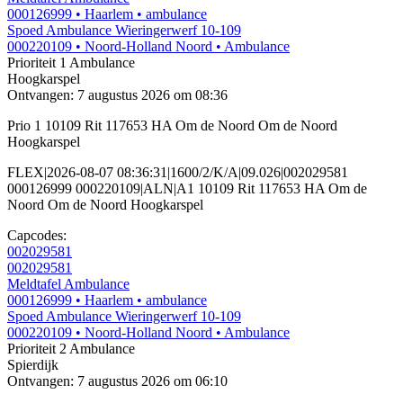
000126999
• Haarlem
• ambulance
Spoed Ambulance Wieringerwerf 10-109
000220109
• Noord-Holland Noord
• Ambulance
Prioriteit 1
Ambulance
Hoogkarspel
Ontvangen: 7 augustus 2026 om 08:36
Prio 1 10109 Rit 117653 HA Om de Noord Om de Noord
Hoogkarspel
FLEX|2026-08-07 08:36:31|1600/2/K/A|09.026|002029581
000126999 000220109|ALN|A1 10109 Rit 117653 HA Om de
Noord Om de Noord Hoogkarspel
Capcodes:
002029581
002029581
Meldtafel Ambulance
000126999
• Haarlem
• ambulance
Spoed Ambulance Wieringerwerf 10-109
000220109
• Noord-Holland Noord
• Ambulance
Prioriteit 2
Ambulance
Spierdijk
Ontvangen: 7 augustus 2026 om 06:10