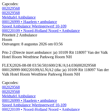
Capcodes:
002029568
002029568
Meldtafel Ambulance
000126999
• Haarlem
• ambulance
Spoed Ambulance Wieringerwerf 10-109
000220109
• Noord-Holland Noord
• Ambulance
Prioriteit 2
Ambulance
Hoorn
Ontvangen: 8 augustus 2026 om 03:56
Prio 2 (Directe inzet ambulance: ja) 10109 Rit 118097 Van der Valk
Hotel Hoorn Westfriese Parkweg Hoorn NH
FLEX|2026-08-08 03:56:50|1600/2/K/A|14.036|002029568
000126999 000220109|ALN|A2 (dia: ja) 10109 Rit 118097 Van der
Valk Hotel Hoorn Westfriese Parkweg Hoorn NH
Capcodes:
002029568
002029568
Meldtafel Ambulance
000126999
• Haarlem
• ambulance
Spoed Ambulance Wieringerwerf 10-109
000220109
• Noord-Holland Noord
• Ambulance