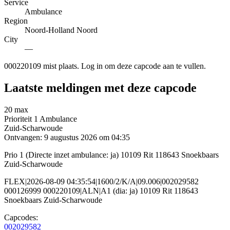
Service
Ambulance
Region
Noord-Holland Noord
City
—
000220109 mist plaats. Log in om deze capcode aan te vullen.
Laatste meldingen met deze capcode
20 max
Prioriteit 1
Ambulance
Zuid-Scharwoude
Ontvangen: 9 augustus 2026 om 04:35
Prio 1 (Directe inzet ambulance: ja) 10109 Rit 118643 Snoekbaars
Zuid-Scharwoude
FLEX|2026-08-09 04:35:54|1600/2/K/A|09.006|002029582
000126999 000220109|ALN|A1 (dia: ja) 10109 Rit 118643
Snoekbaars Zuid-Scharwoude
Capcodes:
002029582