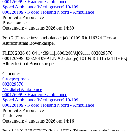
000126999
• Haarlem
• ambulance
Spoed Ambulance Wieringerwerf 10-109
000220109
• Noord-Holland Noord
• Ambulance
Prioriteit 2
Ambulance
Bovenkarspel
Ontvangen: 4 augustus 2026 om 14:39
Prio 2 (Directe inzet ambulance: ja) 10109 Rit 116324 Hertog
Albrechtstraat Bovenkarspel
FLEX|2026-08-04 14:39:11|1600/2/K/A|09.111|002029576
000126999 000220109|ALN|A2 (dia: ja) 10109 Rit 116324 Hertog
Albrechtstraat Bovenkarspel
Capcodes:
Groepsoproep
002029576
Meldtafel Ambulance
000126999
• Haarlem
• ambulance
Spoed Ambulance Wieringerwerf 10-109
000220109
• Noord-Holland Noord
• Ambulance
Prioriteit 3
Ambulance
Enkhuizen
Ontvangen: 4 augustus 2026 om 14:16
Prio 1 (A0) (URGENT) (Inzet AED) (Directe inzet ambulance: ja)