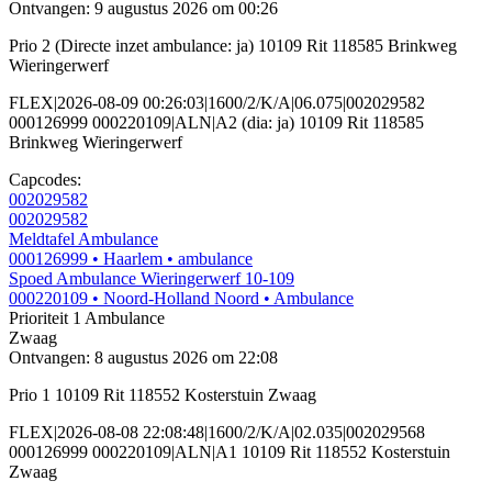
Ontvangen: 9 augustus 2026 om 00:26
Prio 2 (Directe inzet ambulance: ja) 10109 Rit 118585 Brinkweg
Wieringerwerf
FLEX|2026-08-09 00:26:03|1600/2/K/A|06.075|002029582
000126999 000220109|ALN|A2 (dia: ja) 10109 Rit 118585
Brinkweg Wieringerwerf
Capcodes:
002029582
002029582
Meldtafel Ambulance
000126999
• Haarlem
• ambulance
Spoed Ambulance Wieringerwerf 10-109
000220109
• Noord-Holland Noord
• Ambulance
Prioriteit 1
Ambulance
Zwaag
Ontvangen: 8 augustus 2026 om 22:08
Prio 1 10109 Rit 118552 Kosterstuin Zwaag
FLEX|2026-08-08 22:08:48|1600/2/K/A|02.035|002029568
000126999 000220109|ALN|A1 10109 Rit 118552 Kosterstuin
Zwaag