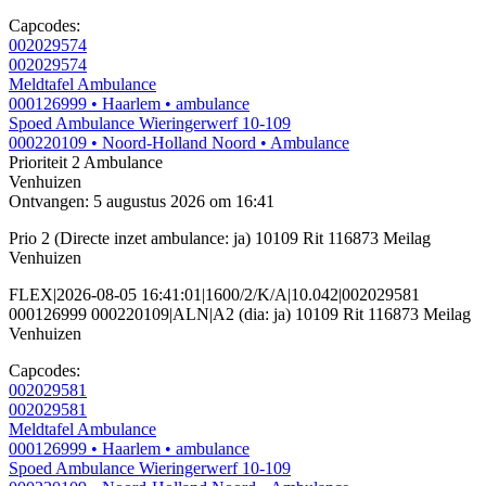
Capcodes:
002029574
002029574
Meldtafel Ambulance
000126999
• Haarlem
• ambulance
Spoed Ambulance Wieringerwerf 10-109
000220109
• Noord-Holland Noord
• Ambulance
Prioriteit 2
Ambulance
Venhuizen
Ontvangen: 5 augustus 2026 om 16:41
Prio 2 (Directe inzet ambulance: ja) 10109 Rit 116873 Meilag
Venhuizen
FLEX|2026-08-05 16:41:01|1600/2/K/A|10.042|002029581
000126999 000220109|ALN|A2 (dia: ja) 10109 Rit 116873 Meilag
Venhuizen
Capcodes:
002029581
002029581
Meldtafel Ambulance
000126999
• Haarlem
• ambulance
Spoed Ambulance Wieringerwerf 10-109