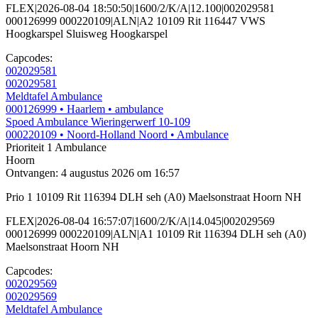
FLEX|2026-08-04 18:50:50|1600/2/K/A|12.100|002029581
000126999 000220109|ALN|A2 10109 Rit 116447 VWS
Hoogkarspel Sluisweg Hoogkarspel
Capcodes:
002029581
002029581
Meldtafel Ambulance
000126999
• Haarlem
• ambulance
Spoed Ambulance Wieringerwerf 10-109
000220109
• Noord-Holland Noord
• Ambulance
Prioriteit 1
Ambulance
Hoorn
Ontvangen: 4 augustus 2026 om 16:57
Prio 1 10109 Rit 116394 DLH seh (A0) Maelsonstraat Hoorn NH
FLEX|2026-08-04 16:57:07|1600/2/K/A|14.045|002029569
000126999 000220109|ALN|A1 10109 Rit 116394 DLH seh (A0)
Maelsonstraat Hoorn NH
Capcodes:
002029569
002029569
Meldtafel Ambulance