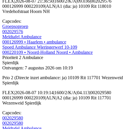
FLEX|2026-08-07 21:36:50|1600/2/K/A|09.036|002029576
000126999 000220109|ALN|A1 (dia: ja) 10109 Rit 118010
Vredehofstraat Hoorn NH
Capcodes:
Groepsoproep
002029576
Meldtafel Ambulance
000126999
• Haarlem
• ambulance
Spoed Ambulance Wieringerwerf 10-109
000220109
• Noord-Holland Noord
• Ambulance
Prioriteit 2
Ambulance
Spierdijk
Ontvangen: 7 augustus 2026 om 10:19
Prio 2 (Directe inzet ambulance: ja) 10109 Rit 117701 Wezenweid
Spierdijk
FLEX|2026-08-07 10:19:14|1600/2/K/A|04.113|002029580
000126999 000220109|ALN|A2 (dia: ja) 10109 Rit 117701
Wezenweid Spierdijk
Capcodes:
002029580
002029580
Meldtafel Ambulance