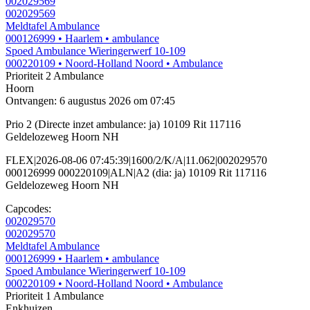
002029569
002029569
Meldtafel Ambulance
000126999
• Haarlem
• ambulance
Spoed Ambulance Wieringerwerf 10-109
000220109
• Noord-Holland Noord
• Ambulance
Prioriteit 2
Ambulance
Hoorn
Ontvangen: 6 augustus 2026 om 07:45
Prio 2 (Directe inzet ambulance: ja) 10109 Rit 117116
Geldelozeweg Hoorn NH
FLEX|2026-08-06 07:45:39|1600/2/K/A|11.062|002029570
000126999 000220109|ALN|A2 (dia: ja) 10109 Rit 117116
Geldelozeweg Hoorn NH
Capcodes:
002029570
002029570
Meldtafel Ambulance
000126999
• Haarlem
• ambulance
Spoed Ambulance Wieringerwerf 10-109
000220109
• Noord-Holland Noord
• Ambulance
Prioriteit 1
Ambulance
Enkhuizen