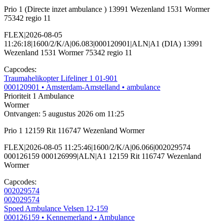
Prio 1 (Directe inzet ambulance ) 13991 Wezenland 1531 Wormer
75342 regio 11
FLEX|2026-08-05
11:26:18|1600/2/K/A|06.083|000120901|ALN|A1 (DIA) 13991
Wezenland 1531 Wormer 75342 regio 11
Capcodes:
Traumahelikopter Lifeliner 1 01-901
000120901
• Amsterdam-Amstelland
• ambulance
Prioriteit 1
Ambulance
Wormer
Ontvangen: 5 augustus 2026 om 11:25
Prio 1 12159 Rit 116747 Wezenland Wormer
FLEX|2026-08-05 11:25:46|1600/2/K/A|06.066|002029574
000126159 000126999|ALN|A1 12159 Rit 116747 Wezenland
Wormer
Capcodes:
002029574
002029574
Spoed Ambulance Velsen 12-159
000126159
• Kennemerland
• Ambulance