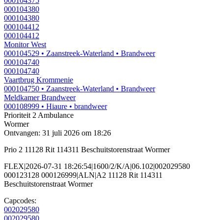
000104375
000104380
000104380
000104412
000104412
Monitor West
000104529
• Zaanstreek-Waterland
• Brandweer
000104740
000104740
Vaartbrug Krommenie
000104750
• Zaanstreek-Waterland
• Brandweer
Meldkamer Brandweer
000108999
• Hiaure
• brandweer
Prioriteit 2
Ambulance
Wormer
Ontvangen: 31 juli 2026 om 18:26
Prio 2 11128 Rit 114311 Beschuitstorenstraat Wormer
FLEX|2026-07-31 18:26:54|1600/2/K/A|06.102|002029580
000123128 000126999|ALN|A2 11128 Rit 114311
Beschuitstorenstraat Wormer
Capcodes:
002029580
002029580