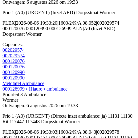
Ontvangen: 6 augustus 2026 om 19:33
Prio 1 (A0) (URGENT) (Inzet AED) Dorpsstraat Wormer
FLEX|2026-08-06 19:33:20|1600/2/K/A|08.052|002029574
000120076 000120990 000126999|ALN|A0 (Inzet AED)
Dorpsstraat Wormer
Capcodes:
002029574
002029574
000120076
000120076
000120990
000120990
Meldtafel Ambulance
000126999
• Hiaure
• ambulance
Prioriteit 3
Ambulance
Wormer
Ontvangen: 6 augustus 2026 om 19:33
Prio 1 (A0) (URGENT) (Directe inzet ambulance: ja) 11131 11130
Rit 117447 117448 Dorpsstraat Wormer
FLEX|2026-08-06 19:33:03|1600/2/K/A|08.043|002029578
000123130 000123131 000126999|ALN|A0 (dia: ja) 11131 11130