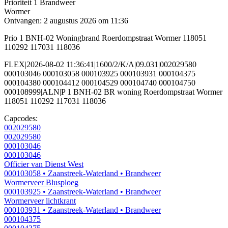
Prioriteit 1
Brandweer
Wormer
Ontvangen: 2 augustus 2026 om 11:36
Prio 1 BNH-02 Woningbrand Roerdompstraat Wormer 118051
110292 117031 118036
FLEX|2026-08-02 11:36:41|1600/2/K/A|09.031|002029580
000103046 000103058 000103925 000103931 000104375
000104380 000104412 000104529 000104740 000104750
000108999|ALN|P 1 BNH-02 BR woning Roerdompstraat Wormer
118051 110292 117031 118036
Capcodes:
002029580
002029580
000103046
000103046
Officier van Dienst West
000103058
• Zaanstreek-Waterland
• Brandweer
Wormerveer Blusploeg
000103925
• Zaanstreek-Waterland
• Brandweer
Wormerveer lichtkrant
000103931
• Zaanstreek-Waterland
• Brandweer
000104375