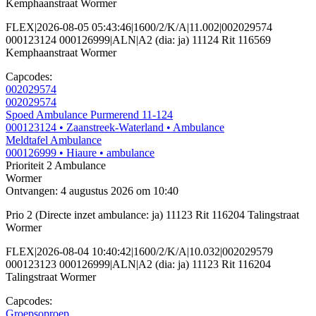
Kemphaanstraat Wormer
FLEX|2026-08-05 05:43:46|1600/2/K/A|11.002|002029574
000123124 000126999|ALN|A2 (dia: ja) 11124 Rit 116569
Kemphaanstraat Wormer
Capcodes:
002029574
002029574
Spoed Ambulance Purmerend 11-124
000123124
• Zaanstreek-Waterland
• Ambulance
Meldtafel Ambulance
000126999
• Hiaure
• ambulance
Prioriteit 2
Ambulance
Wormer
Ontvangen: 4 augustus 2026 om 10:40
Prio 2 (Directe inzet ambulance: ja) 11123 Rit 116204 Talingstraat
Wormer
FLEX|2026-08-04 10:40:42|1600/2/K/A|10.032|002029579
000123123 000126999|ALN|A2 (dia: ja) 11123 Rit 116204
Talingstraat Wormer
Capcodes:
Groepsoproep