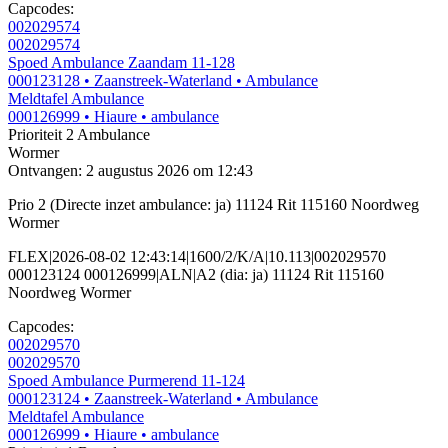
Capcodes:
002029574
002029574
Spoed Ambulance Zaandam 11-128
000123128
• Zaanstreek-Waterland
• Ambulance
Meldtafel Ambulance
000126999
• Hiaure
• ambulance
Prioriteit 2
Ambulance
Wormer
Ontvangen: 2 augustus 2026 om 12:43
Prio 2 (Directe inzet ambulance: ja) 11124 Rit 115160 Noordweg
Wormer
FLEX|2026-08-02 12:43:14|1600/2/K/A|10.113|002029570
000123124 000126999|ALN|A2 (dia: ja) 11124 Rit 115160
Noordweg Wormer
Capcodes:
002029570
002029570
Spoed Ambulance Purmerend 11-124
000123124
• Zaanstreek-Waterland
• Ambulance
Meldtafel Ambulance
000126999
• Hiaure
• ambulance