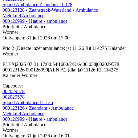
Spoed Ambulance Zaandam 11-128
000123128
• Zaanstreek-Waterland
• Ambulance
Meldtafel Ambulance
000126999
• Hiaure
• ambulance
Prioriteit 2
Ambulance
Wormer
Ontvangen: 31 juli 2026 om 17:00
Prio 2 (Directe inzet ambulance: ja) 11126 Rit 114275 Kalander
Wormer
FLEX|2026-07-31 17:00:54|1600/2/K/A|00.038|002029578
000123126 000126999|ALN|A2 (dia: ja) 11126 Rit 114275
Kalander Wormer
Capcodes:
002029578
002029578
Spoed Ambulance 11-126
000123126
• Zaandam
• Ambulance
Meldtafel Ambulance
000126999
• Hiaure
• ambulance
Prioriteit 2
Ambulance
Wormer
Ontvangen: 31 juli 2026 om 16:01