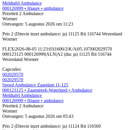
Meldtafel Ambulance
000126999
• Hiaure
• ambulance
Prioriteit 2
Ambulance
Wormer
Ontvangen: 5 augustus 2026 om 11:23
Prio 2 (Directe inzet ambulance: ja) 11125 Rit 116744 Wezenland
Wormer
FLEX|2026-08-05 11:23:03|1600/2/K/A|05.107|002029570
000123125 000126999|ALN|A2 (dia: ja) 11125 Rit 116744
Wezenland Wormer
Capcodes:
002029570
002029570
Spoed Ambulance Zaandam 11-125
000123125
• Zaanstreek-Waterland
• Ambulance
Meldtafel Ambulance
000126999
• Hiaure
• ambulance
Prioriteit 2
Ambulance
Wormer
Ontvangen: 5 augustus 2026 om 05:43
Prio 2 (Directe inzet ambulance: ja) 11124 Rit 116569