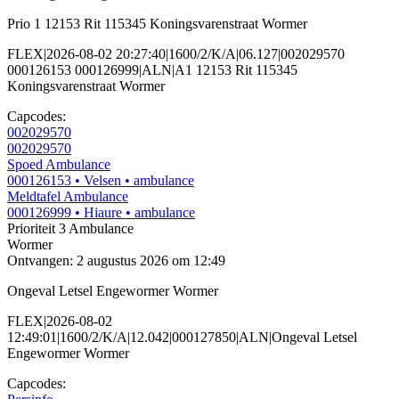
Prio 1 12153 Rit 115345 Koningsvarenstraat Wormer
FLEX|2026-08-02 20:27:40|1600/2/K/A|06.127|002029570
000126153 000126999|ALN|A1 12153 Rit 115345
Koningsvarenstraat Wormer
Capcodes:
002029570
002029570
Spoed Ambulance
000126153
• Velsen
• ambulance
Meldtafel Ambulance
000126999
• Hiaure
• ambulance
Prioriteit 3
Ambulance
Wormer
Ontvangen: 2 augustus 2026 om 12:49
Ongeval Letsel Engewormer Wormer
FLEX|2026-08-02
12:49:01|1600/2/K/A|12.042|000127850|ALN|Ongeval Letsel
Engewormer Wormer
Capcodes: