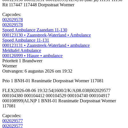
Rit 117447 117448 Dorpsstraat Wormer
Capcodes:
002029578
002029578
Spoed Ambulance Zaandam 11-130
000123130
• Zaanstreek-Waterland
• Ambulance
Spoed Ambulance 11-131
000123131
• Zaanstreek-Waterland
• ambulance
Meldtafel Ambulance
000126999
• Hiaure
• ambulance
Prioriteit 1
Brandweer
Wormer
Ontvangen: 6 augustus 2026 om 19:32
Prio 1 BNH-01 Reanimatie Dorpsstraat Wormer 117081
FLEX|2026-08-06 19:32:54|1600/2/K/A|08.038|002029577
000104380 000104412 000104529 000104740 000104917
000108999|ALN|P 1 BNH-01 Reanimatie Dorpsstraat Wormer
117081
Capcodes:
002029577
002029577