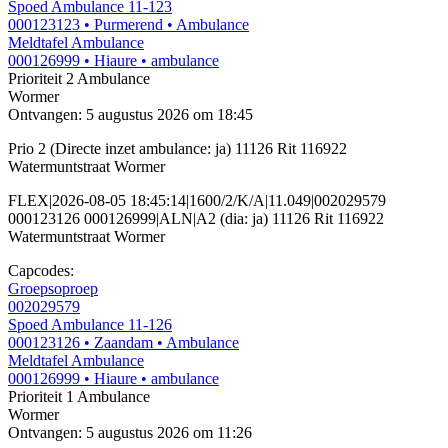
Spoed Ambulance 11-123
000123123
• Purmerend
• Ambulance
Meldtafel Ambulance
000126999
• Hiaure
• ambulance
Prioriteit 2
Ambulance
Wormer
Ontvangen: 5 augustus 2026 om 18:45
Prio 2 (Directe inzet ambulance: ja) 11126 Rit 116922
Watermuntstraat Wormer
FLEX|2026-08-05 18:45:14|1600/2/K/A|11.049|002029579
000123126 000126999|ALN|A2 (dia: ja) 11126 Rit 116922
Watermuntstraat Wormer
Capcodes:
Groepsoproep
002029579
Spoed Ambulance 11-126
000123126
• Zaandam
• Ambulance
Meldtafel Ambulance
000126999
• Hiaure
• ambulance
Prioriteit 1
Ambulance
Wormer
Ontvangen: 5 augustus 2026 om 11:26