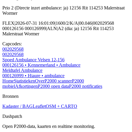
Prio 2 (Directe inzet ambulance: ja) 12156 Rit 114253 Malerstraat
Wormer
FLEX|2026-07-31 16:01:09|1600/2/K/A|00.046|002029568
000126156 000126999|ALN|A2 (dia: ja) 12156 Rit 114253
Malerstraat Wormer
Capcodes:
002029568
002029568
Spoed Ambulance Velsen 12-156
000126156
• Kennemerland
• Ambulance
Meldtafel Ambulance
000126999
• Hiaure
• ambulance
Home
Statistieken
Over
P2000 scanner
P2000
mobiel
Afkortingen
P2000 open data
P2000 notificaties
Bronnen
Kadaster / BAG
Leaflet
OSM + CARTO
Dashpatch
Open P2000-data, kaarten en realtime monitoring.