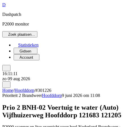
D
Dashpatch
P2000 monitor
Zoek plaatsen…
Statistieken
Gidsen
Account
16:11:11
zo 09 aug 2026
Home
/
Hoofddorp
/
#301226
Prioriteit 2
Brandweer
Hoofddorp
9 juni 2026 om 11:08
Prio 2 BNH-02 Voertuig te water (Auto)
Vijfhuizerweg Hoofddorp 121683 121205
P2000 scanner en live overzicht voor heel Nederland Brandweer ·