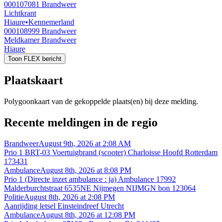
000107081
Brandweer
Lichtkrant
Hiaure
•
Kennemerland
000108999
Brandweer
Meldkamer Brandweer
Hiaure
Toon FLEX bericht
Plaatskaart
Polygoonkaart van de gekoppelde plaats(en) bij deze melding.
Recente meldingen in de regio
Brandweer
August 9th, 2026 at 2:08 AM
Prio 1 BRT-03 Voertuigbrand (scooter) Charloisse Hoofd Rotterdam
173431
Ambulance
August 8th, 2026 at 8:08 PM
Prio 1 (Directe inzet ambulance : ja) Ambulance 17992
Malderburchtstraat 6535NE Nijmegen NIJMGN bon 123064
Politie
August 8th, 2026 at 2:08 PM
Aanrijding letsel Einsteindreef Utrecht
Ambulance
August 8th, 2026 at 12:08 PM