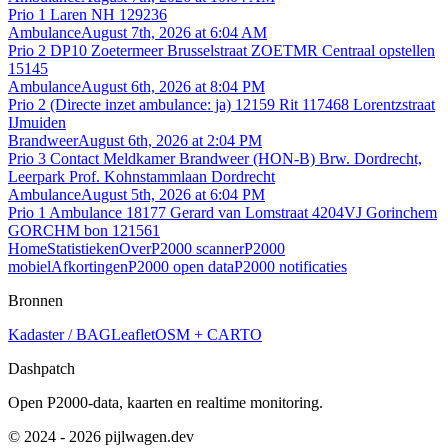
Prio 1 Laren NH 129236
Ambulance
August 7th, 2026 at 6:04 AM
Prio 2 DP10 Zoetermeer Brusselstraat ZOETMR Centraal opstellen
15145
Ambulance
August 6th, 2026 at 8:04 PM
Prio 2 (Directe inzet ambulance: ja) 12159 Rit 117468 Lorentzstraat
IJmuiden
Brandweer
August 6th, 2026 at 2:04 PM
Prio 3 Contact Meldkamer Brandweer (HON-B) Brw. Dordrecht,
Leerpark Prof. Kohnstammlaan Dordrecht
Ambulance
August 5th, 2026 at 6:04 PM
Prio 1 Ambulance 18177 Gerard van Lomstraat 4204VJ Gorinchem
GORCHM bon 121561
Home
Statistieken
Over
P2000 scanner
P2000
mobiel
Afkortingen
P2000 open data
P2000 notificaties
Bronnen
Kadaster / BAG
Leaflet
OSM + CARTO
Dashpatch
Open P2000-data, kaarten en realtime monitoring.
© 2024 - 2026 pijlwagen.dev