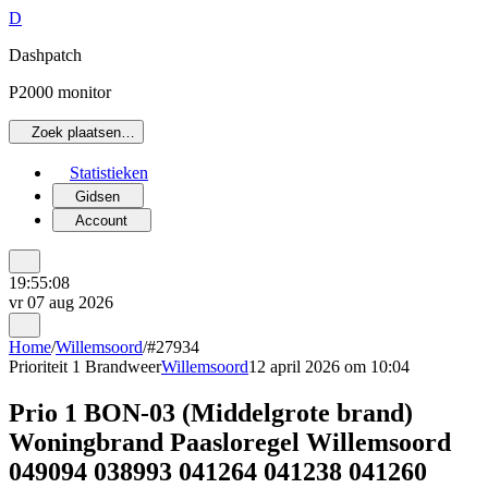
D
Dashpatch
P2000 monitor
Zoek plaatsen…
Statistieken
Gidsen
Account
19:55:08
vr 07 aug 2026
Home
/
Willemsoord
/
#27934
Prioriteit 1
Brandweer
Willemsoord
12 april 2026 om 10:04
Prio 1 BON-03 (Middelgrote brand)
Woningbrand Paasloregel Willemsoord
049094 038993 041264 041238 041260