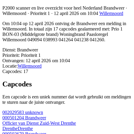
P2000 scanner en live overzicht voor heel Nederland Brandweer ·
Willemsoord · Prioriteit 1 · 12 april 2026 om 10:04
Willemsoord
Om 10:04 op 12 april 2026 ontving de Brandweer een melding in
Willemsoord. In totaal zijn 17 capcodes gealarmeerd met: Prio 1
BON-03 (Middelgrote brand) Woningbrand Paasloregel
Willemsoord 049094 038993 041264 041238 041260.
Dienst:
Brandweer
Prioriteit:
Prioriteit 1
Ontvangen:
12 april 2026 om 10:04
Locatie:
Willemsoord
Capcodes:
17
Capcodes
Een capcode is een uniek nummer dat wordt gebruikt om meldingen
te sturen naar de juiste ontvanger.
002029583
unknown
000501204
Brandweer
Officier van Dienst Zuid-West Drenthe
Drenthe
Drenthe
000502670
Brandweer