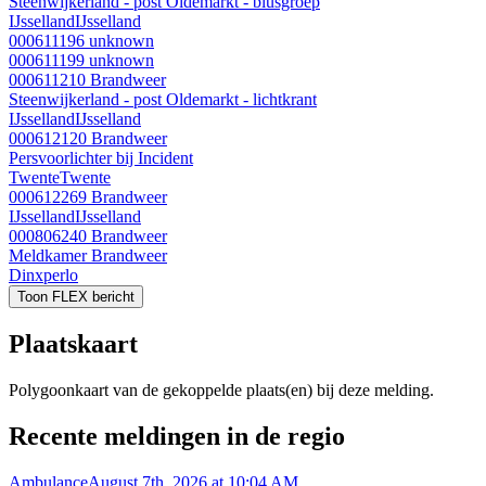
Steenwijkerland - post Oldemarkt - blusgroep
IJsselland
IJsselland
000611196
unknown
000611199
unknown
000611210
Brandweer
Steenwijkerland - post Oldemarkt - lichtkrant
IJsselland
IJsselland
000612120
Brandweer
Persvoorlichter bij Incident
Twente
Twente
000612269
Brandweer
IJsselland
IJsselland
000806240
Brandweer
Meldkamer Brandweer
Dinxperlo
Toon FLEX bericht
Plaatskaart
Polygoonkaart van de gekoppelde plaats(en) bij deze melding.
Recente meldingen in de regio
Ambulance
August 7th, 2026 at 10:04 AM