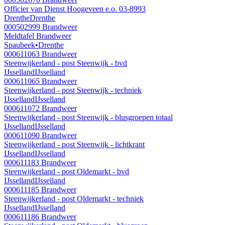
Officier van Dienst Hoogeveen e.o. 03-8993
Drenthe
Drenthe
000502999
Brandweer
Meldtafel Brandweer
Spaubeek
•
Drenthe
000611063
Brandweer
Steenwijkerland - post Steenwijk - bvd
IJsselland
IJsselland
000611065
Brandweer
Steenwijkerland - post Steenwijk - techniek
IJsselland
IJsselland
000611072
Brandweer
Steenwijkerland - post Steenwijk - blusgroepen totaal
IJsselland
IJsselland
000611090
Brandweer
Steenwijkerland - post Steenwijk - lichtkrant
IJsselland
IJsselland
000611183
Brandweer
Steenwijkerland - post Oldemarkt - bvd
IJsselland
IJsselland
000611185
Brandweer
Steenwijkerland - post Oldemarkt - techniek
IJsselland
IJsselland
000611186
Brandweer