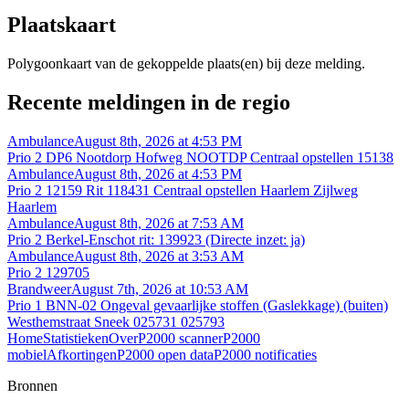
Plaatskaart
Polygoonkaart van de gekoppelde plaats(en) bij deze melding.
Recente meldingen in de regio
Ambulance
August 8th, 2026 at 4:53 PM
Prio 2 DP6 Nootdorp Hofweg NOOTDP Centraal opstellen 15138
Ambulance
August 8th, 2026 at 4:53 PM
Prio 2 12159 Rit 118431 Centraal opstellen Haarlem Zijlweg
Haarlem
Ambulance
August 8th, 2026 at 7:53 AM
Prio 2 Berkel-Enschot rit: 139923 (Directe inzet: ja)
Ambulance
August 8th, 2026 at 3:53 AM
Prio 2 129705
Brandweer
August 7th, 2026 at 10:53 AM
Prio 1 BNN-02 Ongeval gevaarlijke stoffen (Gaslekkage) (buiten)
Westhemstraat Sneek 025731 025793
Home
Statistieken
Over
P2000 scanner
P2000
mobiel
Afkortingen
P2000 open data
P2000 notificaties
Bronnen