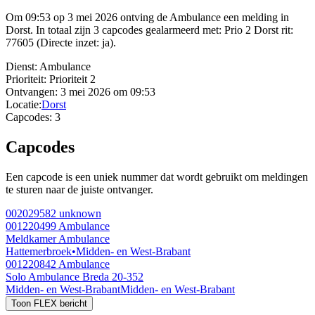
Om 09:53 op 3 mei 2026 ontving de Ambulance een melding in
Dorst. In totaal zijn 3 capcodes gealarmeerd met: Prio 2 Dorst rit:
77605 (Directe inzet: ja).
Dienst:
Ambulance
Prioriteit:
Prioriteit 2
Ontvangen:
3 mei 2026 om 09:53
Locatie:
Dorst
Capcodes:
3
Capcodes
Een capcode is een uniek nummer dat wordt gebruikt om meldingen
te sturen naar de juiste ontvanger.
002029582
unknown
001220499
Ambulance
Meldkamer Ambulance
Hattemerbroek
•
Midden- en West-Brabant
001220842
Ambulance
Solo Ambulance Breda 20-352
Midden- en West-Brabant
Midden- en West-Brabant
Toon FLEX bericht