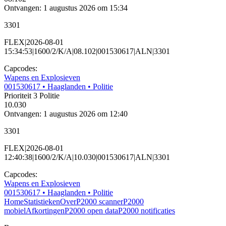
Ontvangen: 1 augustus 2026 om 15:34
3301
FLEX|2026-08-01
15:34:53|1600/2/K/A|08.102|001530617|ALN|3301
Capcodes:
Wapens en Explosieven
001530617
• Haaglanden
• Politie
Prioriteit 3
Politie
10.030
Ontvangen: 1 augustus 2026 om 12:40
3301
FLEX|2026-08-01
12:40:38|1600/2/K/A|10.030|001530617|ALN|3301
Capcodes:
Wapens en Explosieven
001530617
• Haaglanden
• Politie
Home
Statistieken
Over
P2000 scanner
P2000
mobiel
Afkortingen
P2000 open data
P2000 notificaties