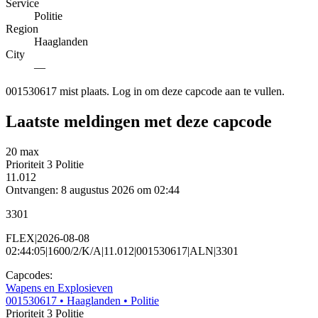
Service
Politie
Region
Haaglanden
City
—
001530617 mist plaats. Log in om deze capcode aan te vullen.
Laatste meldingen met deze capcode
20 max
Prioriteit 3
Politie
11.012
Ontvangen: 8 augustus 2026 om 02:44
3301
FLEX|2026-08-08
02:44:05|1600/2/K/A|11.012|001530617|ALN|3301
Capcodes:
Wapens en Explosieven
001530617
• Haaglanden
• Politie
Prioriteit 3
Politie