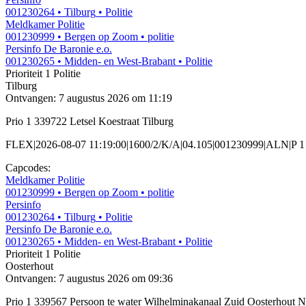
001230264
• Tilburg
• Politie
Meldkamer Politie
001230999
• Bergen op Zoom
• politie
Persinfo De Baronie e.o.
001230265
• Midden- en West-Brabant
• Politie
Prioriteit 1
Politie
Tilburg
Ontvangen: 7 augustus 2026 om 11:19
Prio 1 339722 Letsel Koestraat Tilburg
FLEX|2026-08-07 11:19:00|1600/2/K/A|04.105|001230999|ALN|P 1 3
Capcodes:
Meldkamer Politie
001230999
• Bergen op Zoom
• politie
Persinfo
001230264
• Tilburg
• Politie
Persinfo De Baronie e.o.
001230265
• Midden- en West-Brabant
• Politie
Prioriteit 1
Politie
Oosterhout
Ontvangen: 7 augustus 2026 om 09:36
Prio 1 339567 Persoon te water Wilhelminakanaal Zuid Oosterhout 