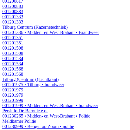
001200817
001200883
001200883
001201333
001201333
Tilburg Centrum (Kazernetechniek)
001201336
• Midden- en West-Brabant
• Brandweer
001201351
001201351
001201508
001201508
001201534
001201534
001201568
001201568
Tilburg (Centrum) (Lichtkrant)
001201975
• Tilburg
• brandweer
001201979
001201979
001201999
001201999
• Midden- en West-Brabant
• brandweer
Persinfo De Baronie e.o.
001230265
• Midden- en West-Brabant
• Politie
Meldkamer Politie
001230999
• Bergen op Zoom
• politie