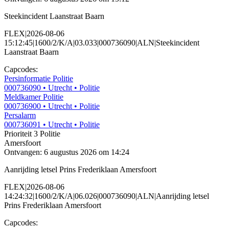
Steekincident Laanstraat Baarn
FLEX|2026-08-06
15:12:45|1600/2/K/A|03.033|000736090|ALN|Steekincident
Laanstraat Baarn
Capcodes:
Persinformatie Politie
000736090
• Utrecht
• Politie
Meldkamer Politie
000736900
• Utrecht
• Politie
Persalarm
000736091
• Utrecht
• Politie
Prioriteit 3
Politie
Amersfoort
Ontvangen: 6 augustus 2026 om 14:24
Aanrijding letsel Prins Frederiklaan Amersfoort
FLEX|2026-08-06
14:24:32|1600/2/K/A|06.026|000736090|ALN|Aanrijding letsel
Prins Frederiklaan Amersfoort
Capcodes: