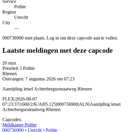
Service
Politie
Region
Utrecht
City
—
000736900 mist plaats. Log in om deze capcode aan te vullen.
Laatste meldingen met deze capcode
20 max
Prioriteit 3
Politie
Rhenen
Ontvangen: 7 augustus 2026 om 07:23
Aanrijding letsel Achterbergsestraatweg Rhenen
FLEX|2026-08-07
07:23:37|1600/2/K/A|05.125|000736900|ALN|Aanrijding letsel
Achterbergsestraatweg Rhenen
Capcodes:
Meldkamer Politie
000736900
• Utrecht
• Politie