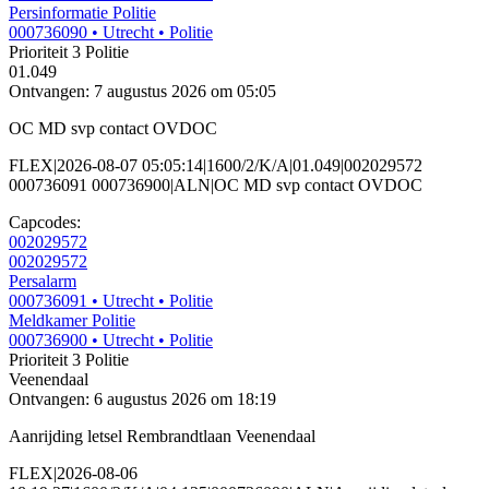
Persinformatie Politie
000736090
• Utrecht
• Politie
Prioriteit 3
Politie
01.049
Ontvangen: 7 augustus 2026 om 05:05
OC MD svp contact OVDOC
FLEX|2026-08-07 05:05:14|1600/2/K/A|01.049|002029572
000736091 000736900|ALN|OC MD svp contact OVDOC
Capcodes:
002029572
002029572
Persalarm
000736091
• Utrecht
• Politie
Meldkamer Politie
000736900
• Utrecht
• Politie
Prioriteit 3
Politie
Veenendaal
Ontvangen: 6 augustus 2026 om 18:19
Aanrijding letsel Rembrandtlaan Veenendaal
FLEX|2026-08-06