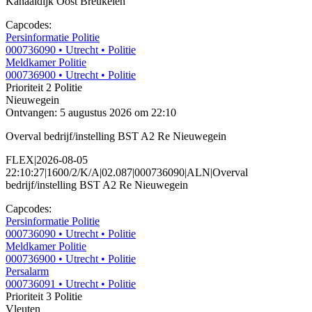
Kanaaldijk Oost Breukelen
Capcodes:
Persinformatie Politie
000736090
• Utrecht
• Politie
Meldkamer Politie
000736900
• Utrecht
• Politie
Prioriteit 2
Politie
Nieuwegein
Ontvangen: 5 augustus 2026 om 22:10
Overval bedrijf/instelling BST A2 Re Nieuwegein
FLEX|2026-08-05
22:10:27|1600/2/K/A|02.087|000736090|ALN|Overval
bedrijf/instelling BST A2 Re Nieuwegein
Capcodes:
Persinformatie Politie
000736090
• Utrecht
• Politie
Meldkamer Politie
000736900
• Utrecht
• Politie
Persalarm
000736091
• Utrecht
• Politie
Prioriteit 3
Politie
Vleuten