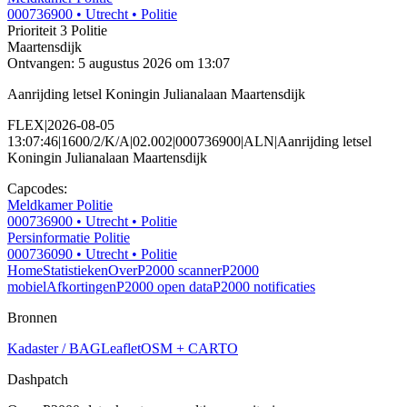
000736900
• Utrecht
• Politie
Prioriteit 3
Politie
Maartensdijk
Ontvangen: 5 augustus 2026 om 13:07
Aanrijding letsel Koningin Julianalaan Maartensdijk
FLEX|2026-08-05
13:07:46|1600/2/K/A|02.002|000736900|ALN|Aanrijding letsel
Koningin Julianalaan Maartensdijk
Capcodes:
Meldkamer Politie
000736900
• Utrecht
• Politie
Persinformatie Politie
000736090
• Utrecht
• Politie
Home
Statistieken
Over
P2000 scanner
P2000
mobiel
Afkortingen
P2000 open data
P2000 notificaties
Bronnen
Kadaster / BAG
Leaflet
OSM + CARTO
Dashpatch