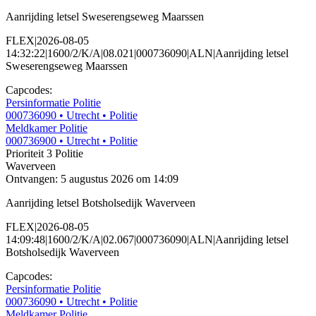
Aanrijding letsel Sweserengseweg Maarssen
FLEX|2026-08-05
14:32:22|1600/2/K/A|08.021|000736090|ALN|Aanrijding letsel
Sweserengseweg Maarssen
Capcodes:
Persinformatie Politie
000736090
• Utrecht
• Politie
Meldkamer Politie
000736900
• Utrecht
• Politie
Prioriteit 3
Politie
Waverveen
Ontvangen: 5 augustus 2026 om 14:09
Aanrijding letsel Botsholsedijk Waverveen
FLEX|2026-08-05
14:09:48|1600/2/K/A|02.067|000736090|ALN|Aanrijding letsel
Botsholsedijk Waverveen
Capcodes:
Persinformatie Politie
000736090
• Utrecht
• Politie
Meldkamer Politie