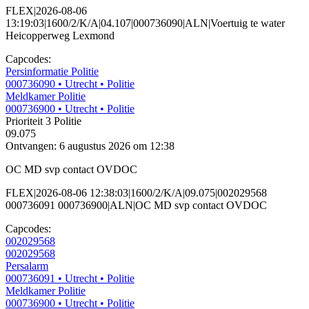
FLEX|2026-08-06
13:19:03|1600/2/K/A|04.107|000736090|ALN|Voertuig te water
Heicopperweg Lexmond
Capcodes:
Persinformatie Politie
000736090
• Utrecht
• Politie
Meldkamer Politie
000736900
• Utrecht
• Politie
Prioriteit 3
Politie
09.075
Ontvangen: 6 augustus 2026 om 12:38
OC MD svp contact OVDOC
FLEX|2026-08-06 12:38:03|1600/2/K/A|09.075|002029568
000736091 000736900|ALN|OC MD svp contact OVDOC
Capcodes:
002029568
002029568
Persalarm
000736091
• Utrecht
• Politie
Meldkamer Politie
000736900
• Utrecht
• Politie