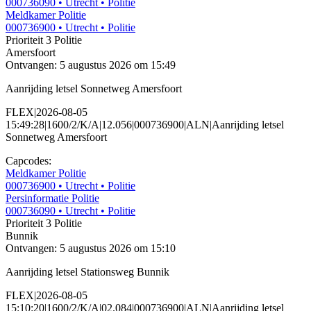
000736090
• Utrecht
• Politie
Meldkamer Politie
000736900
• Utrecht
• Politie
Prioriteit 3
Politie
Amersfoort
Ontvangen: 5 augustus 2026 om 15:49
Aanrijding letsel Sonnetweg Amersfoort
FLEX|2026-08-05
15:49:28|1600/2/K/A|12.056|000736900|ALN|Aanrijding letsel
Sonnetweg Amersfoort
Capcodes:
Meldkamer Politie
000736900
• Utrecht
• Politie
Persinformatie Politie
000736090
• Utrecht
• Politie
Prioriteit 3
Politie
Bunnik
Ontvangen: 5 augustus 2026 om 15:10
Aanrijding letsel Stationsweg Bunnik
FLEX|2026-08-05
15:10:20|1600/2/K/A|02.084|000736900|ALN|Aanrijding letsel