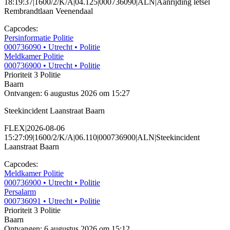
18:19:37|1600/2/K/A|04.125|000736090|ALN|Aanrijding letsel
Rembrandtlaan Veenendaal
Capcodes:
Persinformatie Politie
000736090
• Utrecht
• Politie
Meldkamer Politie
000736900
• Utrecht
• Politie
Prioriteit 3
Politie
Baarn
Ontvangen: 6 augustus 2026 om 15:27
Steekincident Laanstraat Baarn
FLEX|2026-08-06
15:27:09|1600/2/K/A|06.110|000736900|ALN|Steekincident
Laanstraat Baarn
Capcodes:
Meldkamer Politie
000736900
• Utrecht
• Politie
Persalarm
000736091
• Utrecht
• Politie
Prioriteit 3
Politie
Baarn
Ontvangen: 6 augustus 2026 om 15:12