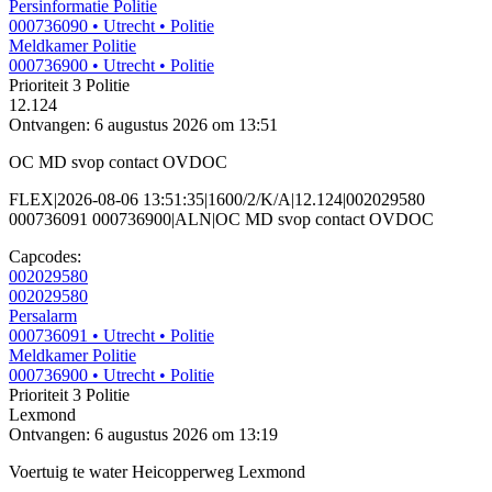
Persinformatie Politie
000736090
• Utrecht
• Politie
Meldkamer Politie
000736900
• Utrecht
• Politie
Prioriteit 3
Politie
12.124
Ontvangen: 6 augustus 2026 om 13:51
OC MD svop contact OVDOC
FLEX|2026-08-06 13:51:35|1600/2/K/A|12.124|002029580
000736091 000736900|ALN|OC MD svop contact OVDOC
Capcodes:
002029580
002029580
Persalarm
000736091
• Utrecht
• Politie
Meldkamer Politie
000736900
• Utrecht
• Politie
Prioriteit 3
Politie
Lexmond
Ontvangen: 6 augustus 2026 om 13:19
Voertuig te water Heicopperweg Lexmond