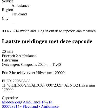
Service
Ambulance
Region
Flevoland
City
—
000723214 mist plaats. Log in om deze capcode aan te vullen.
Laatste meldingen met deze capcode
20 max
Prioriteit 2
Ambulance
Hilversum
Ontvangen: 8 augustus 2026 om 11:40
Prio 2 besteld vervoer Hilversum 129900
FLEX|2026-08-08
11:40:33|1600/2/K/A|10.027|000723214|ALN|B2 Hilversum
129900
Capcodes:
Midden Zorg Ambulance 14-214
000723214
• Flevoland
• Ambulance