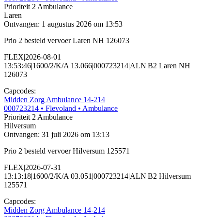
Prioriteit 2
Ambulance
Laren
Ontvangen: 1 augustus 2026 om 13:53
Prio 2 besteld vervoer Laren NH 126073
FLEX|2026-08-01
13:53:46|1600/2/K/A|13.066|000723214|ALN|B2 Laren NH
126073
Capcodes:
Midden Zorg Ambulance 14-214
000723214
• Flevoland
• Ambulance
Prioriteit 2
Ambulance
Hilversum
Ontvangen: 31 juli 2026 om 13:13
Prio 2 besteld vervoer Hilversum 125571
FLEX|2026-07-31
13:13:18|1600/2/K/A|03.051|000723214|ALN|B2 Hilversum
125571
Capcodes:
Midden Zorg Ambulance 14-214