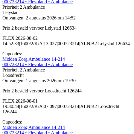
000723214
• Flevoland
• Ambulance
Prioriteit 2
Ambulance
Lelystad
Ontvangen: 2 augustus 2026 om 14:52
Prio 2 besteld vervoer Lelystad 126634
FLEX|2026-08-02
14:52:33|1600/2/K/A|13.027|000723214|ALN|B2 Lelystad 126634
Capcodes:
Midden Zorg Ambulance 14-214
000723214
• Flevoland
• Ambulance
Prioriteit 2
Ambulance
Loosdrecht
Ontvangen: 1 augustus 2026 om 19:30
Prio 2 besteld vervoer Loosdrecht 126244
FLEX|2026-08-01
19:30:44|1600/2/K/A|07.097|000723214|ALN|B2 Loosdrecht
126244
Capcodes:
Midden Zorg Ambulance 14-214
000723214
• Flevoland
• Ambulance