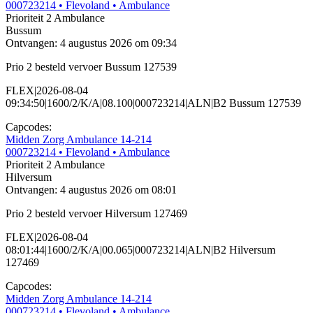
000723214
• Flevoland
• Ambulance
Prioriteit 2
Ambulance
Bussum
Ontvangen: 4 augustus 2026 om 09:34
Prio 2 besteld vervoer Bussum 127539
FLEX|2026-08-04
09:34:50|1600/2/K/A|08.100|000723214|ALN|B2 Bussum 127539
Capcodes:
Midden Zorg Ambulance 14-214
000723214
• Flevoland
• Ambulance
Prioriteit 2
Ambulance
Hilversum
Ontvangen: 4 augustus 2026 om 08:01
Prio 2 besteld vervoer Hilversum 127469
FLEX|2026-08-04
08:01:44|1600/2/K/A|00.065|000723214|ALN|B2 Hilversum
127469
Capcodes:
Midden Zorg Ambulance 14-214
000723214
• Flevoland
• Ambulance