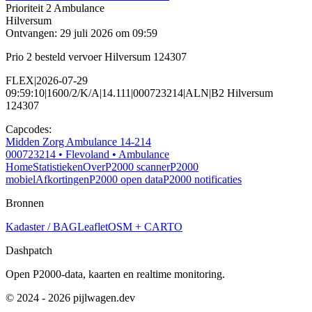
Prioriteit 2
Ambulance
Hilversum
Ontvangen: 29 juli 2026 om 09:59
Prio 2 besteld vervoer Hilversum 124307
FLEX|2026-07-29
09:59:10|1600/2/K/A|14.111|000723214|ALN|B2 Hilversum
124307
Capcodes:
Midden Zorg Ambulance 14-214
000723214
• Flevoland
• Ambulance
Home
Statistieken
Over
P2000 scanner
P2000
mobiel
Afkortingen
P2000 open data
P2000 notificaties
Bronnen
Kadaster / BAG
Leaflet
OSM + CARTO
Dashpatch
Open P2000-data, kaarten en realtime monitoring.
© 2024 - 2026 pijlwagen.dev