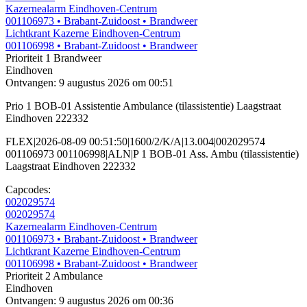
Kazernealarm Eindhoven-Centrum
001106973
• Brabant-Zuidoost
• Brandweer
Lichtkrant Kazerne Eindhoven-Centrum
001106998
• Brabant-Zuidoost
• Brandweer
Prioriteit 1
Brandweer
Eindhoven
Ontvangen: 9 augustus 2026 om 00:51
Prio 1 BOB-01 Assistentie Ambulance (tilassistentie) Laagstraat
Eindhoven 222332
FLEX|2026-08-09 00:51:50|1600/2/K/A|13.004|002029574
001106973 001106998|ALN|P 1 BOB-01 Ass. Ambu (tilassistentie)
Laagstraat Eindhoven 222332
Capcodes:
002029574
002029574
Kazernealarm Eindhoven-Centrum
001106973
• Brabant-Zuidoost
• Brandweer
Lichtkrant Kazerne Eindhoven-Centrum
001106998
• Brabant-Zuidoost
• Brandweer
Prioriteit 2
Ambulance
Eindhoven
Ontvangen: 9 augustus 2026 om 00:36