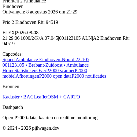
Prioriteit 2
Ambulance
Eindhoven
Ontvangen: 8 augustus 2026 om 21:29
Prio 2 Eindhoven Rit: 94519
FLEX|2026-08-08
21:29:06|1600/2/K/A|07.045|001123105|ALN|A2 Eindhoven Rit:
94519
Capcodes:
Spoed Ambulance Eindhoven-Noord 22-105
001123105
• Brabant-Zuidoost
• Ambulance
Home
Statistieken
Over
P2000 scanner
P2000
mobiel
Afkortingen
P2000 open data
P2000 notificaties
Bronnen
Kadaster / BAG
Leaflet
OSM + CARTO
Dashpatch
Open P2000-data, kaarten en realtime monitoring.
© 2024 - 2026 pijlwagen.dev