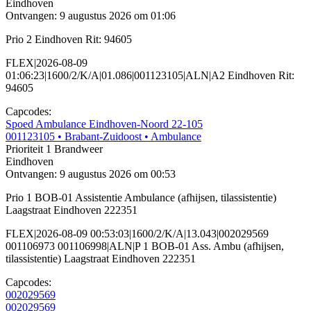
Eindhoven
Ontvangen: 9 augustus 2026 om 01:06
Prio 2 Eindhoven Rit: 94605
FLEX|2026-08-09
01:06:23|1600/2/K/A|01.086|001123105|ALN|A2 Eindhoven Rit:
94605
Capcodes:
Spoed Ambulance Eindhoven-Noord 22-105
001123105
• Brabant-Zuidoost
• Ambulance
Prioriteit 1
Brandweer
Eindhoven
Ontvangen: 9 augustus 2026 om 00:53
Prio 1 BOB-01 Assistentie Ambulance (afhijsen, tilassistentie)
Laagstraat Eindhoven 222351
FLEX|2026-08-09 00:53:03|1600/2/K/A|13.043|002029569
001106973 001106998|ALN|P 1 BOB-01 Ass. Ambu (afhijsen,
tilassistentie) Laagstraat Eindhoven 222351
Capcodes:
002029569
002029569