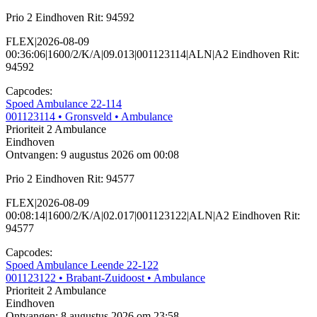
Prio 2 Eindhoven Rit: 94592
FLEX|2026-08-09
00:36:06|1600/2/K/A|09.013|001123114|ALN|A2 Eindhoven Rit:
94592
Capcodes:
Spoed Ambulance 22-114
001123114
• Gronsveld
• Ambulance
Prioriteit 2
Ambulance
Eindhoven
Ontvangen: 9 augustus 2026 om 00:08
Prio 2 Eindhoven Rit: 94577
FLEX|2026-08-09
00:08:14|1600/2/K/A|02.017|001123122|ALN|A2 Eindhoven Rit:
94577
Capcodes:
Spoed Ambulance Leende 22-122
001123122
• Brabant-Zuidoost
• Ambulance
Prioriteit 2
Ambulance
Eindhoven
Ontvangen: 8 augustus 2026 om 23:58