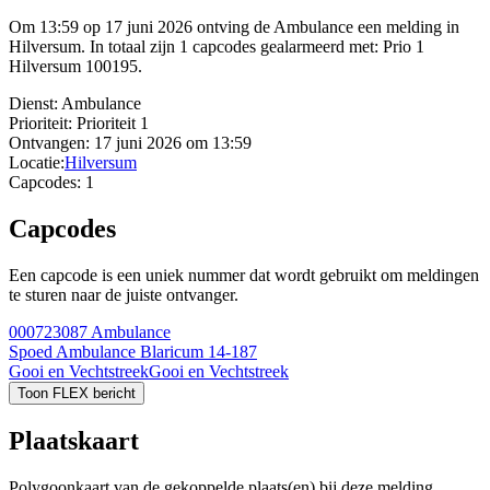
Om 13:59 op 17 juni 2026 ontving de Ambulance een melding in
Hilversum. In totaal zijn 1 capcodes gealarmeerd met: Prio 1
Hilversum 100195.
Dienst:
Ambulance
Prioriteit:
Prioriteit 1
Ontvangen:
17 juni 2026 om 13:59
Locatie:
Hilversum
Capcodes:
1
Capcodes
Een capcode is een uniek nummer dat wordt gebruikt om meldingen
te sturen naar de juiste ontvanger.
000723087
Ambulance
Spoed Ambulance Blaricum 14-187
Gooi en Vechtstreek
Gooi en Vechtstreek
Toon FLEX bericht
Plaatskaart
Polygoonkaart van de gekoppelde plaats(en) bij deze melding.