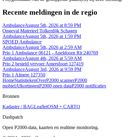
Recente meldingen in de regio
Ambulance
August 5th, 2026 at 8:59 PM
Ongeval Materieel Tolkerdijk Schagen
Ambulance
August 5th, 2026 at 1:59 PM
SPOED Ambulance
Ambulance
August 5th, 2026 at 2:59 AM
Prio 1 Ambulance 06121 - Apeldoorn Rit 240769
Ambulance
August 4th, 2026 at 5:59 AM
Prio 2 besteld vervoer Amersfoort 127419
Ambulance
August 3rd, 2026 at 9:59 PM
Prio 1 Almere 127350
Home
Statistieken
Over
P2000 scanner
P2000
mobiel
Afkortingen
P2000 open data
P2000 notificaties
Bronnen
Kadaster / BAG
Leaflet
OSM + CARTO
Dashpatch
Open P2000-data, kaarten en realtime monitoring.