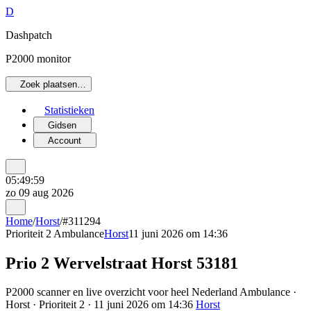
D
Dashpatch
P2000 monitor
Zoek plaatsen…
Statistieken
Gidsen
Account
05:49:59
zo 09 aug 2026
Home
/
Horst
/
#311294
Prioriteit 2
Ambulance
Horst
11 juni 2026 om 14:36
Prio 2 Wervelstraat Horst 53181
P2000 scanner en live overzicht voor heel Nederland Ambulance ·
Horst · Prioriteit 2 · 11 juni 2026 om 14:36
Horst