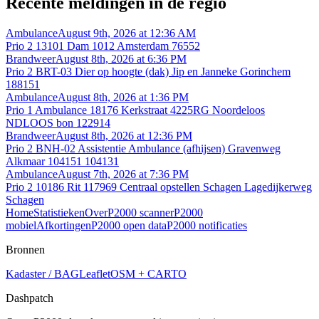
Recente meldingen in de regio
Ambulance
August 9th, 2026 at 12:36 AM
Prio 2 13101 Dam 1012 Amsterdam 76552
Brandweer
August 8th, 2026 at 6:36 PM
Prio 2 BRT-03 Dier op hoogte (dak) Jip en Janneke Gorinchem
188151
Ambulance
August 8th, 2026 at 1:36 PM
Prio 1 Ambulance 18176 Kerkstraat 4225RG Noordeloos
NDLOOS bon 122914
Brandweer
August 8th, 2026 at 12:36 PM
Prio 2 BNH-02 Assistentie Ambulance (afhijsen) Gravenweg
Alkmaar 104151 104131
Ambulance
August 7th, 2026 at 7:36 PM
Prio 2 10186 Rit 117969 Centraal opstellen Schagen Lagedijkerweg
Schagen
Home
Statistieken
Over
P2000 scanner
P2000
mobiel
Afkortingen
P2000 open data
P2000 notificaties
Bronnen
Kadaster / BAG
Leaflet
OSM + CARTO
Dashpatch