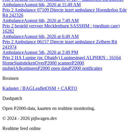
Ambulance
August 6th, 2026 at 11:49 AM
Prio 2 Ambulance 07109 Directe inzet ambulance Hoenderloo Ede
Rit 242326
Ambulance
August 6th, 2026 at 7:49 AM
Prio 2 besteld vervoer Mecklenburg SASSHM : (medium care)
16282
Ambulance
August 6th, 2026 at 6:49 AM
Prio 2 Ambulance 06157 Directe inzet ambulance Zelhem Rit
241974
Ambulance
August 5th, 2026 at 2:49 PM
Prio 2 HA Lupine (pr. Obaidy) Lupinesingel ALPHRN : 16164
Home
Statistieken
Over
P2000 scanner
P2000
mobiel
Afkortingen
P2000 open data
P2000 notificaties
Bronnen
Kadaster / BAG
Leaflet
OSM + CARTO
Dashpatch
Open P2000-data, kaarten en realtime monitoring.
© 2024 - 2026 pijlwagen.dev
Realtime feed online