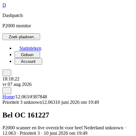
D
Dashpatch
P2000 monitor
Zoek plaatsen…
Statistieken
Gidsen
Account
18:18:22
vr 07 aug 2026
Home
/
12.063
/
#307848
Prioriteit 3
unknown
12.063
10 juni 2026 om 19:49
Bel OC 161227
P2000 scanner en live overzicht voor heel Nederland unknown ·
12.063 · Prioriteit 3 · 10 juni 2026 om 19:49