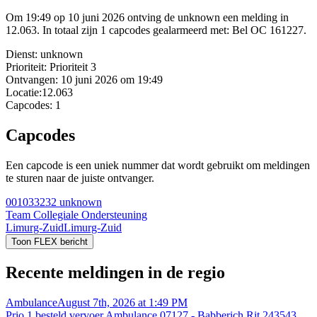
Om 19:49 op 10 juni 2026 ontving de unknown een melding in
12.063. In totaal zijn 1 capcodes gealarmeerd met: Bel OC 161227.
Dienst:
unknown
Prioriteit:
Prioriteit 3
Ontvangen:
10 juni 2026 om 19:49
Locatie:
12.063
Capcodes:
1
Capcodes
Een capcode is een uniek nummer dat wordt gebruikt om meldingen
te sturen naar de juiste ontvanger.
001033232
unknown
Team Collegiale Ondersteuning
Limurg-Zuid
Limurg-Zuid
Toon FLEX bericht
Recente meldingen in de regio
Ambulance
August 7th, 2026 at 1:49 PM
Prio 1 besteld vervoer Ambulance 07127 - Babberich Rit 243543