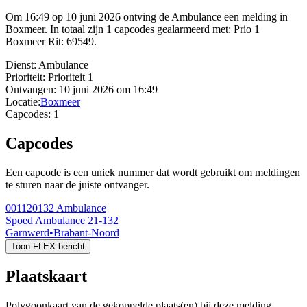
Om 16:49 op 10 juni 2026 ontving de Ambulance een melding in
Boxmeer. In totaal zijn 1 capcodes gealarmeerd met: Prio 1
Boxmeer Rit: 69549.
Dienst:
Ambulance
Prioriteit:
Prioriteit 1
Ontvangen:
10 juni 2026 om 16:49
Locatie:
Boxmeer
Capcodes:
1
Capcodes
Een capcode is een uniek nummer dat wordt gebruikt om meldingen
te sturen naar de juiste ontvanger.
001120132
Ambulance
Spoed Ambulance 21-132
Garnwerd
•
Brabant-Noord
Toon FLEX bericht
Plaatskaart
Polygoonkaart van de gekoppelde plaats(en) bij deze melding.