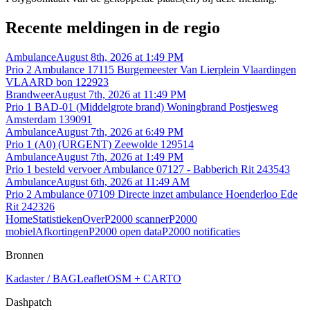
Recente meldingen in de regio
Ambulance
August 8th, 2026 at 1:49 PM
Prio 2 Ambulance 17115 Burgemeester Van Lierplein Vlaardingen
VLAARD bon 122923
Brandweer
August 7th, 2026 at 11:49 PM
Prio 1 BAD-01 (Middelgrote brand) Woningbrand Postjesweg
Amsterdam 139091
Ambulance
August 7th, 2026 at 6:49 PM
Prio 1 (A0) (URGENT) Zeewolde 129514
Ambulance
August 7th, 2026 at 1:49 PM
Prio 1 besteld vervoer Ambulance 07127 - Babberich Rit 243543
Ambulance
August 6th, 2026 at 11:49 AM
Prio 2 Ambulance 07109 Directe inzet ambulance Hoenderloo Ede
Rit 242326
Home
Statistieken
Over
P2000 scanner
P2000
mobiel
Afkortingen
P2000 open data
P2000 notificaties
Bronnen
Kadaster / BAG
Leaflet
OSM + CARTO
Dashpatch