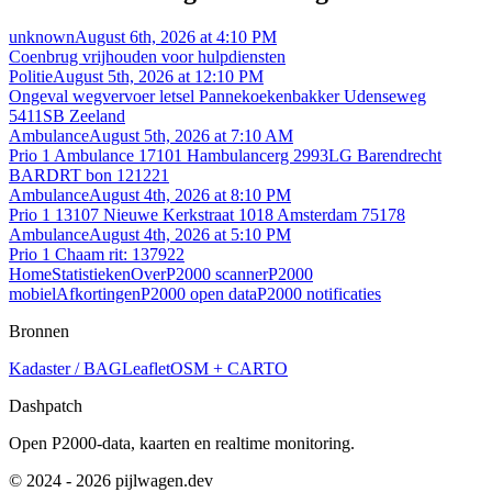
unknown
August 6th, 2026 at 4:10 PM
Coenbrug vrijhouden voor hulpdiensten
Politie
August 5th, 2026 at 12:10 PM
Ongeval wegvervoer letsel Pannekoekenbakker Udenseweg
5411SB Zeeland
Ambulance
August 5th, 2026 at 7:10 AM
Prio 1 Ambulance 17101 Hambulancerg 2993LG Barendrecht
BARDRT bon 121221
Ambulance
August 4th, 2026 at 8:10 PM
Prio 1 13107 Nieuwe Kerkstraat 1018 Amsterdam 75178
Ambulance
August 4th, 2026 at 5:10 PM
Prio 1 Chaam rit: 137922
Home
Statistieken
Over
P2000 scanner
P2000
mobiel
Afkortingen
P2000 open data
P2000 notificaties
Bronnen
Kadaster / BAG
Leaflet
OSM + CARTO
Dashpatch
Open P2000-data, kaarten en realtime monitoring.
© 2024 - 2026 pijlwagen.dev