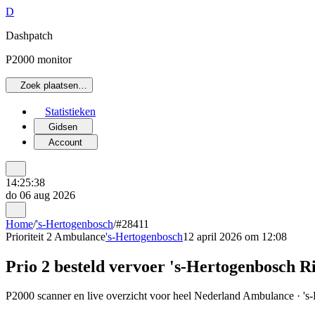
D
Dashpatch
P2000 monitor
Zoek plaatsen…
Statistieken
Gidsen
Account
14:25:38
do 06 aug 2026
Home
/
's-Hertogenbosch
/
#28411
Prioriteit 2
Ambulance
's-Hertogenbosch
12 april 2026 om 12:08
Prio 2 besteld vervoer 's-Hertogenbosch R
P2000 scanner en live overzicht voor heel Nederland Ambulance · 's-