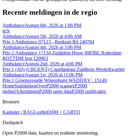
Recente meldingen in de regio
Ambulance
August 6th, 2026 at 1:06 PM
te5t
Ambulance
August 5th, 2026 at 4:06 AM
Prio 1 Ambulance 07123 - Renkum Rit 240784
Ambulance
August 4th, 2026 at 3:06 PM
Prio 2 Ambulance 17134 Zuidplein Hoog 3083BL Rotterdam
ROTTDM bon 120963
Ambulance
August 2nd, 2026 at 4:06 PM
Prio 1 (A0) (URGENT) Capellastraat Zuidhorn Westerkwartier
Ambulance
August 1st, 2026 at 11:06 PM
Prio 1 Groensvoorde Wilgenhorst WADDXV : 15149
Home
Statistieken
Over
P2000 scanner
P2000
mobiel
Afkortingen
P2000 open data
P2000 notificaties
Bronnen
Kadaster / BAG
Leaflet
OSM + CARTO
Dashpatch
Open P2000-data, kaarten en realtime monitoring.