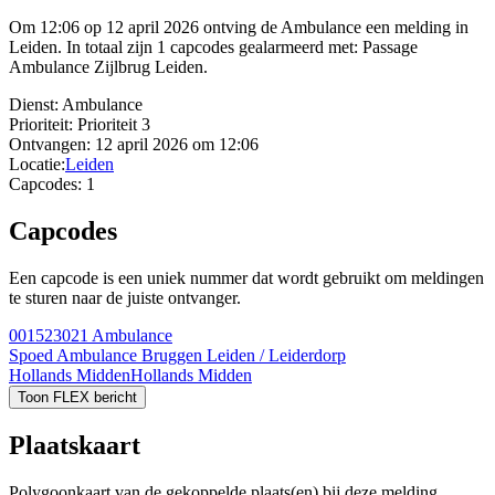
Om 12:06 op 12 april 2026 ontving de Ambulance een melding in
Leiden. In totaal zijn 1 capcodes gealarmeerd met: Passage
Ambulance Zijlbrug Leiden.
Dienst:
Ambulance
Prioriteit:
Prioriteit 3
Ontvangen:
12 april 2026 om 12:06
Locatie:
Leiden
Capcodes:
1
Capcodes
Een capcode is een uniek nummer dat wordt gebruikt om meldingen
te sturen naar de juiste ontvanger.
001523021
Ambulance
Spoed Ambulance Bruggen Leiden / Leiderdorp
Hollands Midden
Hollands Midden
Toon FLEX bericht
Plaatskaart
Polygoonkaart van de gekoppelde plaats(en) bij deze melding.