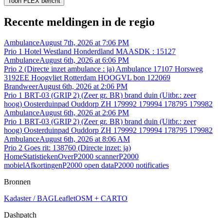
Toon FLEX bericht
Recente meldingen in de regio
Ambulance
August 7th, 2026 at 7:06 PM
Prio 1 Hotel Westland Honderdland MAASDK : 15127
Ambulance
August 6th, 2026 at 6:06 PM
Prio 2 (Directe inzet ambulance : ja) Ambulance 17107 Horsweg
3192EE Hoogvliet Rotterdam HOOGVL bon 122069
Brandweer
August 6th, 2026 at 2:06 PM
Prio 1 BRT-03 (GRIP 2) (Zeer gr. BR) brand duin (Uitbr.: zeer
hoog) Oosterduinpad Ouddorp ZH 179992 179994 178795 179982
Ambulance
August 6th, 2026 at 2:06 PM
Prio 1 BRT-03 (GRIP 2) (Zeer gr. BR) brand duin (Uitbr.: zeer
hoog) Oosterduinpad Ouddorp ZH 179992 179994 178795 179982
Ambulance
August 6th, 2026 at 8:06 AM
Prio 2 Goes rit: 138760 (Directe inzet: ja)
Home
Statistieken
Over
P2000 scanner
P2000
mobiel
Afkortingen
P2000 open data
P2000 notificaties
Bronnen
Kadaster / BAG
Leaflet
OSM + CARTO
Dashpatch