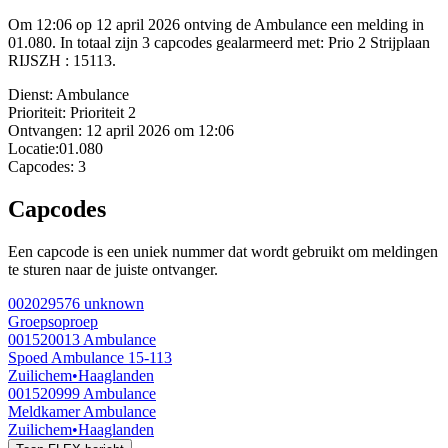
Om 12:06 op 12 april 2026 ontving de Ambulance een melding in
01.080. In totaal zijn 3 capcodes gealarmeerd met: Prio 2 Strijplaan
RIJSZH : 15113.
Dienst:
Ambulance
Prioriteit:
Prioriteit 2
Ontvangen:
12 april 2026 om 12:06
Locatie:
01.080
Capcodes:
3
Capcodes
Een capcode is een uniek nummer dat wordt gebruikt om meldingen
te sturen naar de juiste ontvanger.
002029576
unknown
Groepsoproep
001520013
Ambulance
Spoed Ambulance 15-113
Zuilichem
•
Haaglanden
001520999
Ambulance
Meldkamer Ambulance
Zuilichem
•
Haaglanden