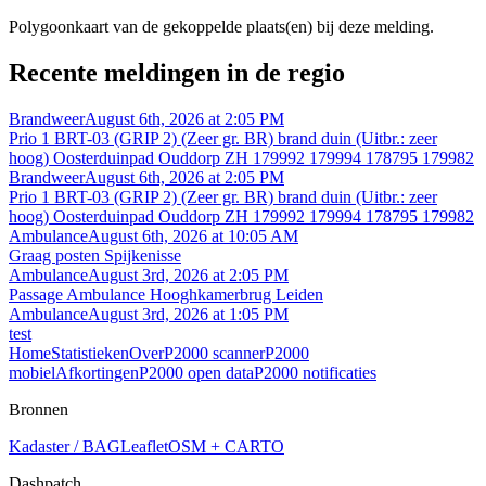
Polygoonkaart van de gekoppelde plaats(en) bij deze melding.
Recente meldingen in de regio
Brandweer
August 6th, 2026 at 2:05 PM
Prio 1 BRT-03 (GRIP 2) (Zeer gr. BR) brand duin (Uitbr.: zeer
hoog) Oosterduinpad Ouddorp ZH 179992 179994 178795 179982
Brandweer
August 6th, 2026 at 2:05 PM
Prio 1 BRT-03 (GRIP 2) (Zeer gr. BR) brand duin (Uitbr.: zeer
hoog) Oosterduinpad Ouddorp ZH 179992 179994 178795 179982
Ambulance
August 6th, 2026 at 10:05 AM
Graag posten Spijkenisse
Ambulance
August 3rd, 2026 at 2:05 PM
Passage Ambulance Hooghkamerbrug Leiden
Ambulance
August 3rd, 2026 at 1:05 PM
test
Home
Statistieken
Over
P2000 scanner
P2000
mobiel
Afkortingen
P2000 open data
P2000 notificaties
Bronnen
Kadaster / BAG
Leaflet
OSM + CARTO
Dashpatch