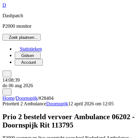
D
Dashpatch
P2000 monitor
Zoek plaatsen…
Statistieken
Gidsen
Account
14:08:39
do 06 aug 2026
Home
/
Doornspijk
/
#28404
Prioriteit 2
Ambulance
Doornspijk
12 april 2026 om 12:05
Prio 2 besteld vervoer Ambulance 06202 -
Doornspijk Rit 113795
P2000 scanner en live overzicht voor heel Nederland Ambulance ·