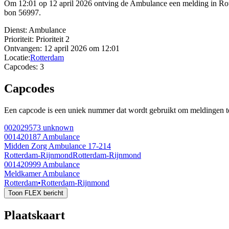
Om 12:01 op 12 april 2026 ontving de Ambulance een melding in Ro
bon 56997.
Dienst:
Ambulance
Prioriteit:
Prioriteit 2
Ontvangen:
12 april 2026 om 12:01
Locatie:
Rotterdam
Capcodes:
3
Capcodes
Een capcode is een uniek nummer dat wordt gebruikt om meldingen te 
002029573
unknown
001420187
Ambulance
Midden Zorg Ambulance 17-214
Rotterdam-Rijnmond
Rotterdam-Rijnmond
001420999
Ambulance
Meldkamer Ambulance
Rotterdam
•
Rotterdam-Rijnmond
Toon FLEX bericht
Plaatskaart