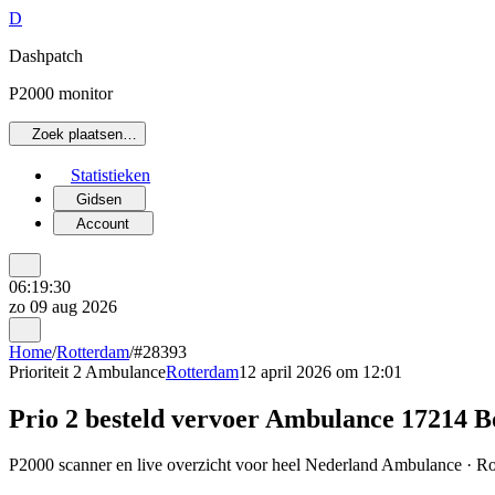
D
Dashpatch
P2000 monitor
Zoek plaatsen…
Statistieken
Gidsen
Account
06:19:30
zo 09 aug 2026
Home
/
Rotterdam
/
#28393
Prioriteit 2
Ambulance
Rotterdam
12 april 2026 om 12:01
Prio 2 besteld vervoer Ambulance 1721
P2000 scanner en live overzicht voor heel Nederland Ambulance · Rot