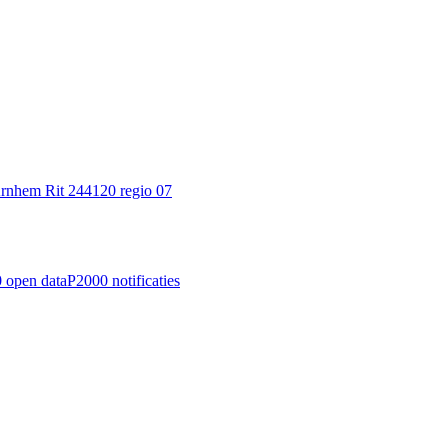
rnhem Rit 244120 regio 07
 open data
P2000 notificaties