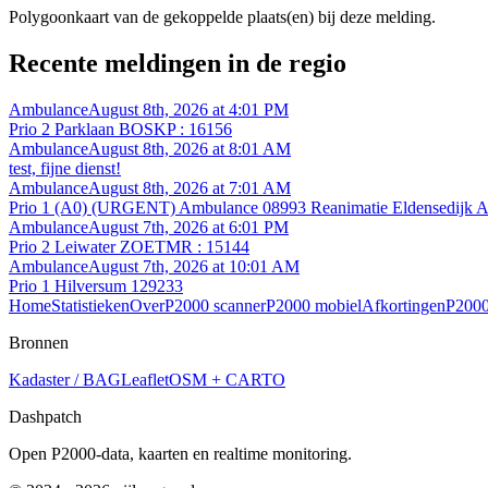
Polygoonkaart van de gekoppelde plaats(en) bij deze melding.
Recente meldingen in de regio
Ambulance
August 8th, 2026 at 4:01 PM
Prio 2 Parklaan BOSKP : 16156
Ambulance
August 8th, 2026 at 8:01 AM
test, fijne dienst!
Ambulance
August 8th, 2026 at 7:01 AM
Prio 1 (A0) (URGENT) Ambulance 08993 Reanimatie Eldensedijk A
Ambulance
August 7th, 2026 at 6:01 PM
Prio 2 Leiwater ZOETMR : 15144
Ambulance
August 7th, 2026 at 10:01 AM
Prio 1 Hilversum 129233
Home
Statistieken
Over
P2000 scanner
P2000 mobiel
Afkortingen
P2000
Bronnen
Kadaster / BAG
Leaflet
OSM + CARTO
Dashpatch
Open P2000-data, kaarten en realtime monitoring.