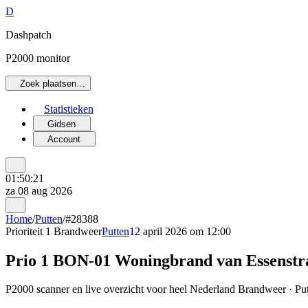
D
Dashpatch
P2000 monitor
Zoek plaatsen…
Statistieken
Gidsen
Account
01:50:21
za 08 aug 2026
Home
/
Putten
/
#28388
Prioriteit 1
Brandweer
Putten
12 april 2026 om 12:00
Prio 1 BON-01 Woningbrand van Essenstra
P2000 scanner en live overzicht voor heel Nederland Brandweer · Putt