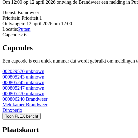
Om 12:00 op 12 april 2026 ontving de Brandweer een melding in Putt
Dienst:
Brandweer
Prioriteit:
Prioriteit 1
Ontvangen:
12 april 2026 om 12:00
Locatie:
Putten
Capcodes:
6
Capcodes
Een capcode is een uniek nummer dat wordt gebruikt om meldingen te 
002029570
unknown
000805243
unknown
000805245
unknown
000805247
unknown
000805270
unknown
000806240
Brandweer
Meldkamer Brandweer
Dinxperlo
Toon FLEX bericht
Plaatskaart