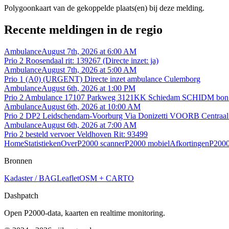
Polygoonkaart van de gekoppelde plaats(en) bij deze melding.
Recente meldingen in de regio
Ambulance
August 7th, 2026 at 6:00 AM
Prio 2 Roosendaal rit: 139267 (Directe inzet: ja)
Ambulance
August 7th, 2026 at 5:00 AM
Prio 1 (A0) (URGENT) Directe inzet ambulance Culemborg
Ambulance
August 6th, 2026 at 1:00 PM
Prio 2 Ambulance 17107 Parkweg 3121KK Schiedam SCHIDM bon
Ambulance
August 6th, 2026 at 10:00 AM
Prio 2 DP2 Leidschendam-Voorburg Via Donizetti VOORB Centraal 
Ambulance
August 6th, 2026 at 7:00 AM
Prio 2 besteld vervoer Veldhoven Rit: 93499
Home
Statistieken
Over
P2000 scanner
P2000 mobiel
Afkortingen
P2000
Bronnen
Kadaster / BAG
Leaflet
OSM + CARTO
Dashpatch
Open P2000-data, kaarten en realtime monitoring.