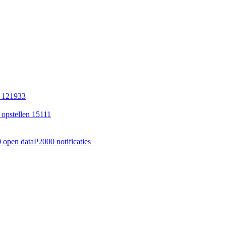
 121933
opstellen 15111
 open data
P2000 notificaties