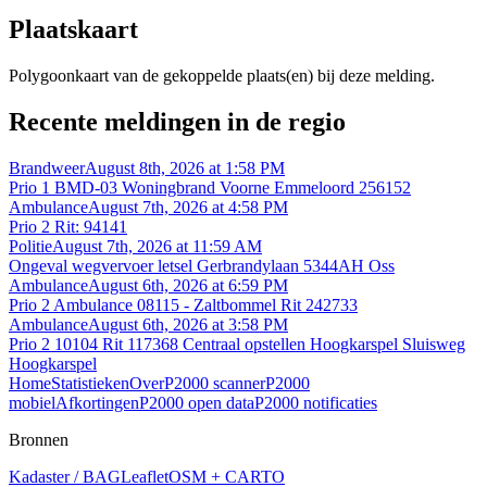
Plaatskaart
Polygoonkaart van de gekoppelde plaats(en) bij deze melding.
Recente meldingen in de regio
Brandweer
August 8th, 2026 at 1:58 PM
Prio 1 BMD-03 Woningbrand Voorne Emmeloord 256152
Ambulance
August 7th, 2026 at 4:58 PM
Prio 2 Rit: 94141
Politie
August 7th, 2026 at 11:59 AM
Ongeval wegvervoer letsel Gerbrandylaan 5344AH Oss
Ambulance
August 6th, 2026 at 6:59 PM
Prio 2 Ambulance 08115 - Zaltbommel Rit 242733
Ambulance
August 6th, 2026 at 3:58 PM
Prio 2 10104 Rit 117368 Centraal opstellen Hoogkarspel Sluisweg
Hoogkarspel
Home
Statistieken
Over
P2000 scanner
P2000
mobiel
Afkortingen
P2000 open data
P2000 notificaties
Bronnen
Kadaster / BAG
Leaflet
OSM + CARTO