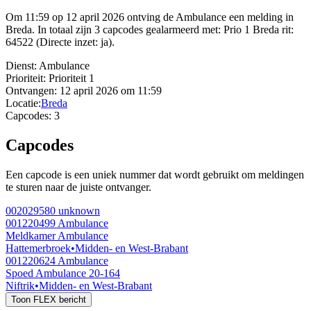
Om 11:59 op 12 april 2026 ontving de Ambulance een melding in
Breda. In totaal zijn 3 capcodes gealarmeerd met: Prio 1 Breda rit:
64522 (Directe inzet: ja).
Dienst:
Ambulance
Prioriteit:
Prioriteit 1
Ontvangen:
12 april 2026 om 11:59
Locatie:
Breda
Capcodes:
3
Capcodes
Een capcode is een uniek nummer dat wordt gebruikt om meldingen
te sturen naar de juiste ontvanger.
002029580
unknown
001220499
Ambulance
Meldkamer Ambulance
Hattemerbroek
•
Midden- en West-Brabant
001220624
Ambulance
Spoed Ambulance 20-164
Niftrik
•
Midden- en West-Brabant
Toon FLEX bericht