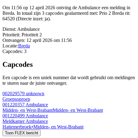
Om 11:56 op 12 april 2026 ontving de Ambulance een melding in
Breda. In totaal zijn 3 capcodes gealarmeerd met: Prio 2 Breda rit:
64520 (Directe inzet: ja).
Dienst:
Ambulance
Prioriteit:
Prioriteit 2
Ontvangen:
12 april 2026 om 11:56
Locatie:
Breda
Capcodes:
3
Capcodes
Een capcode is een uniek nummer dat wordt gebruikt om meldingen
te sturen naar de juiste ontvanger.
002029579
unknown
Groepsoproep
001220357
Ambulance
Midden- en West-Brabant
Midden- en West-Brabant
001220499
Ambulance
Meldkamer Ambulance
Hattemerbroek
•
Midden- en West-Brabant
Toon FLEX bericht