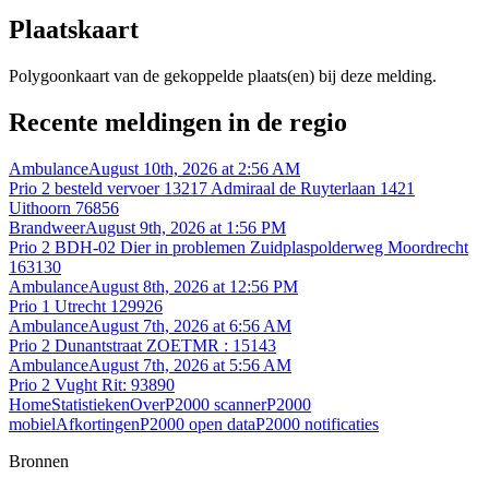
Plaatskaart
Polygoonkaart van de gekoppelde plaats(en) bij deze melding.
Recente meldingen in de regio
Ambulance
August 10th, 2026 at 2:56 AM
Prio 2 besteld vervoer 13217 Admiraal de Ruyterlaan 1421
Uithoorn 76856
Brandweer
August 9th, 2026 at 1:56 PM
Prio 2 BDH-02 Dier in problemen Zuidplaspolderweg Moordrecht
163130
Ambulance
August 8th, 2026 at 12:56 PM
Prio 1 Utrecht 129926
Ambulance
August 7th, 2026 at 6:56 AM
Prio 2 Dunantstraat ZOETMR : 15143
Ambulance
August 7th, 2026 at 5:56 AM
Prio 2 Vught Rit: 93890
Home
Statistieken
Over
P2000 scanner
P2000
mobiel
Afkortingen
P2000 open data
P2000 notificaties
Bronnen