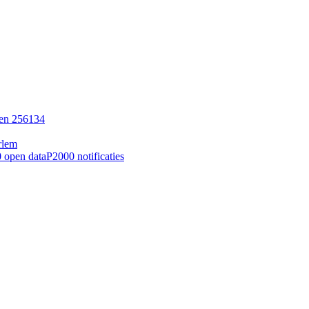
pen 256134
rlem
 open data
P2000 notificaties