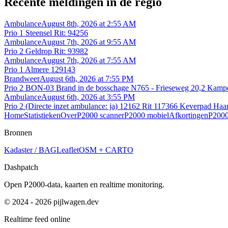
Recente meldingen in de regio
Ambulance
August 8th, 2026 at 2:55 AM
Prio 1 Steensel Rit: 94256
Ambulance
August 7th, 2026 at 9:55 AM
Prio 2 Geldrop Rit: 93982
Ambulance
August 7th, 2026 at 7:55 AM
Prio 1 Almere 129143
Brandweer
August 6th, 2026 at 7:55 PM
Prio 2 BON-03 Brand in de bosschage N765 - Frieseweg 20,2 Kam
Ambulance
August 6th, 2026 at 3:55 PM
Prio 2 (Directe inzet ambulance: ja) 12162 Rit 117366 Keverpad Haa
Home
Statistieken
Over
P2000 scanner
P2000 mobiel
Afkortingen
P2000
Bronnen
Kadaster / BAG
Leaflet
OSM + CARTO
Dashpatch
Open P2000-data, kaarten en realtime monitoring.
© 2024 - 2026 pijlwagen.dev
Realtime feed online