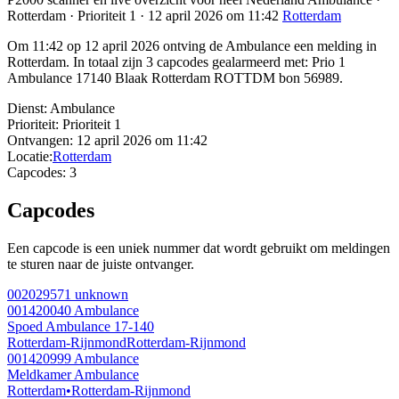
Rotterdam · Prioriteit 1 · 12 april 2026 om 11:42
Rotterdam
Om 11:42 op 12 april 2026 ontving de Ambulance een melding in
Rotterdam. In totaal zijn 3 capcodes gealarmeerd met: Prio 1
Ambulance 17140 Blaak Rotterdam ROTTDM bon 56989.
Dienst:
Ambulance
Prioriteit:
Prioriteit 1
Ontvangen:
12 april 2026 om 11:42
Locatie:
Rotterdam
Capcodes:
3
Capcodes
Een capcode is een uniek nummer dat wordt gebruikt om meldingen
te sturen naar de juiste ontvanger.
002029571
unknown
001420040
Ambulance
Spoed Ambulance 17-140
Rotterdam-Rijnmond
Rotterdam-Rijnmond
001420999
Ambulance
Meldkamer Ambulance
Rotterdam
•
Rotterdam-Rijnmond