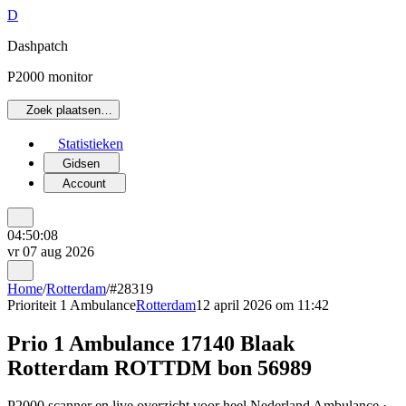
D
Dashpatch
P2000 monitor
Zoek plaatsen…
Statistieken
Gidsen
Account
04:50:08
vr 07 aug 2026
Home
/
Rotterdam
/
#28319
Prioriteit 1
Ambulance
Rotterdam
12 april 2026 om 11:42
Prio 1 Ambulance 17140 Blaak
Rotterdam ROTTDM bon 56989
P2000 scanner en live overzicht voor heel Nederland Ambulance ·