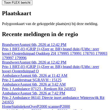
Toon FLEX bericht
Plaatskaart
Polygoonkaart van de gekoppelde plaats(en) bij deze melding.
Recente meldingen in de regio
Brandweer
August 6th, 2026 at 12:42 PM
Prio 1 BRT-03 (GRIP 1) (Zeer gr. BR) brand duin (Uitbr.: zeer
hoog) Oosterduinpad Ouddorp ZH 179995 179991 178793 179993
179997 179996
Brandweer
August 6th, 2026 at 12:42 PM
Prio 1 BRT-03 (GRIP 1) (Zeer gr. BR) brand duin (Uitbr.: zeer
hoog) Oosterduinpad O
Ambulance
August 6th, 2026 at 11:42 AM
Prio 2 Landrestraat SGRAVH : 15125
Ambulance
August 6th, 2026 at 3:42 AM
Prio 1 Ambulance 07123 - Renkum Rit 241853
Ambulance
August 5th, 2026 at 7:42 PM
Prio 2 Ambulance 06141 Directe inzet ambulance Winterswijk Rit
241655
Home
Statistieken
Over
P2000 scanner
P2000