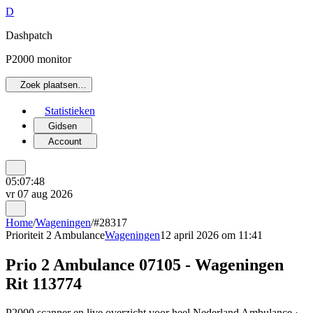
D
Dashpatch
P2000 monitor
Zoek plaatsen…
Statistieken
Gidsen
Account
05:07:48
vr 07 aug 2026
Home
/
Wageningen
/
#28317
Prioriteit 2
Ambulance
Wageningen
12 april 2026 om 11:41
Prio 2 Ambulance 07105 - Wageningen
Rit 113774
P2000 scanner en live overzicht voor heel Nederland Ambulance ·