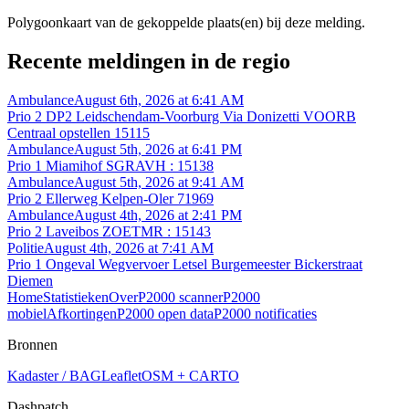
Polygoonkaart van de gekoppelde plaats(en) bij deze melding.
Recente meldingen in de regio
Ambulance
August 6th, 2026 at 6:41 AM
Prio 2 DP2 Leidschendam-Voorburg Via Donizetti VOORB
Centraal opstellen 15115
Ambulance
August 5th, 2026 at 6:41 PM
Prio 1 Miamihof SGRAVH : 15138
Ambulance
August 5th, 2026 at 9:41 AM
Prio 2 Ellerweg Kelpen-Oler 71969
Ambulance
August 4th, 2026 at 2:41 PM
Prio 2 Laveibos ZOETMR : 15143
Politie
August 4th, 2026 at 7:41 AM
Prio 1 Ongeval Wegvervoer Letsel Burgemeester Bickerstraat
Diemen
Home
Statistieken
Over
P2000 scanner
P2000
mobiel
Afkortingen
P2000 open data
P2000 notificaties
Bronnen
Kadaster / BAG
Leaflet
OSM + CARTO
Dashpatch