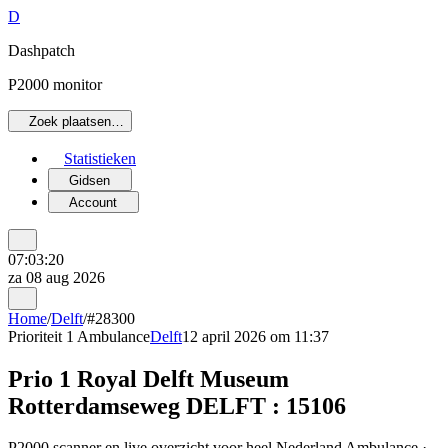
D
Dashpatch
P2000 monitor
Zoek plaatsen…
Statistieken
Gidsen
Account
07:03:20
za 08 aug 2026
Home
/
Delft
/
#28300
Prioriteit 1
Ambulance
Delft
12 april 2026 om 11:37
Prio 1 Royal Delft Museum
Rotterdamseweg DELFT : 15106
P2000 scanner en live overzicht voor heel Nederland Ambulance ·