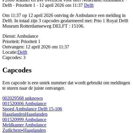
Delft · Prioriteit 1 · 12 april 2026 om 11:37
Delft
Om 11:37 op 12 april 2026 ontving de Ambulance een melding in
Delft. In totaal zijn 3 capcodes gealarmeerd met: Prio 1 Royal Delft
Museum Rotterdamseweg DELFT : 15106.
Dienst:
Ambulance
Prioriteit:
Prioriteit 1
Ontvangen:
12 april 2026 om 11:37
Locatie:
Delft
Capcodes:
3
Capcodes
Een capcode is een uniek nummer dat wordt gebruikt om meldingen
te sturen naar de juiste ontvanger.
002029568
unknown
001520006
Ambulance
Spoed Ambulance Delft 15-106
Haaglanden
Haaglanden
001520999
Ambulance
Meldkamer Ambulance
Zuilichem
•
Haaglanden