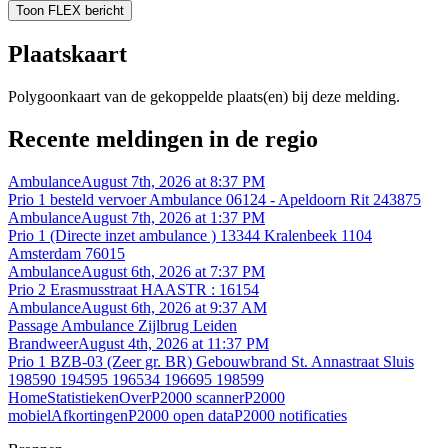
Toon FLEX bericht
Plaatskaart
Polygoonkaart van de gekoppelde plaats(en) bij deze melding.
Recente meldingen in de regio
Ambulance
August 7th, 2026 at 8:37 PM
Prio 1 besteld vervoer Ambulance 06124 - Apeldoorn Rit 243875
Ambulance
August 7th, 2026 at 1:37 PM
Prio 1 (Directe inzet ambulance ) 13344 Kralenbeek 1104
Amsterdam 76015
Ambulance
August 6th, 2026 at 7:37 PM
Prio 2 Erasmusstraat HAASTR : 16154
Ambulance
August 6th, 2026 at 9:37 AM
Passage Ambulance Zijlbrug Leiden
Brandweer
August 4th, 2026 at 11:37 PM
Prio 1 BZB-03 (Zeer gr. BR) Gebouwbrand St. Annastraat Sluis
198590 194595 196534 196695 198599
Home
Statistieken
Over
P2000 scanner
P2000
mobiel
Afkortingen
P2000 open data
P2000 notificaties