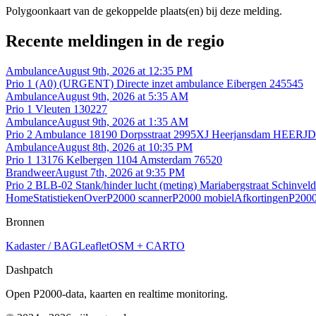
Polygoonkaart van de gekoppelde plaats(en) bij deze melding.
Recente meldingen in de regio
Ambulance
August 9th, 2026 at 12:35 PM
Prio 1 (A0) (URGENT) Directe inzet ambulance Eibergen 245545
Ambulance
August 9th, 2026 at 5:35 AM
Prio 1 Vleuten 130227
Ambulance
August 9th, 2026 at 1:35 AM
Prio 2 Ambulance 18190 Dorpsstraat 2995XJ Heerjansdam HEERJD
Ambulance
August 8th, 2026 at 10:35 PM
Prio 1 13176 Kelbergen 1104 Amsterdam 76520
Brandweer
August 7th, 2026 at 9:35 PM
Prio 2 BLB-02 Stank/hinder lucht (meting) Mariabergstraat Schinvel
Home
Statistieken
Over
P2000 scanner
P2000 mobiel
Afkortingen
P2000
Bronnen
Kadaster / BAG
Leaflet
OSM + CARTO
Dashpatch
Open P2000-data, kaarten en realtime monitoring.