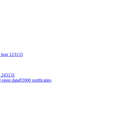
 bon 123133
d 243131
 open data
P2000 notificaties