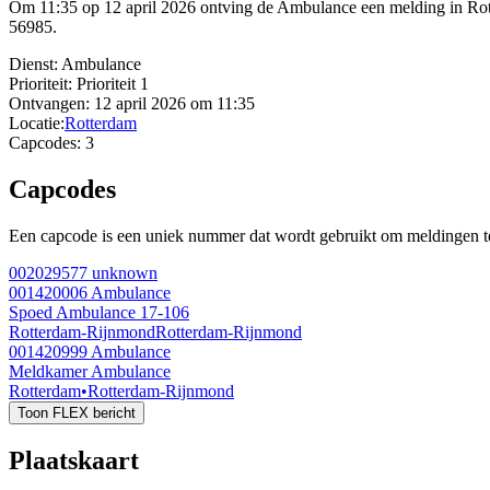
Om 11:35 op 12 april 2026 ontving de Ambulance een melding in R
56985.
Dienst:
Ambulance
Prioriteit:
Prioriteit 1
Ontvangen:
12 april 2026 om 11:35
Locatie:
Rotterdam
Capcodes:
3
Capcodes
Een capcode is een uniek nummer dat wordt gebruikt om meldingen te 
002029577
unknown
001420006
Ambulance
Spoed Ambulance 17-106
Rotterdam-Rijnmond
Rotterdam-Rijnmond
001420999
Ambulance
Meldkamer Ambulance
Rotterdam
•
Rotterdam-Rijnmond
Toon FLEX bericht
Plaatskaart