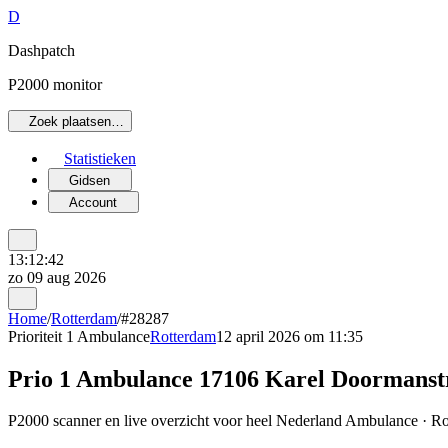
D
Dashpatch
P2000 monitor
Zoek plaatsen…
Statistieken
Gidsen
Account
13:12:42
zo 09 aug 2026
Home
/
Rotterdam
/
#28287
Prioriteit 1
Ambulance
Rotterdam
12 april 2026 om 11:35
Prio 1 Ambulance 17106 Karel Doorman
P2000 scanner en live overzicht voor heel Nederland Ambulance · Rot