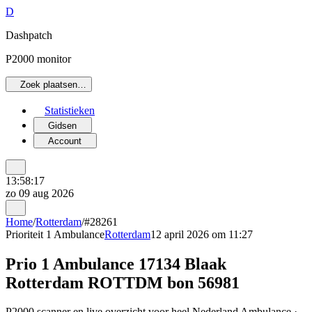
D
Dashpatch
P2000 monitor
Zoek plaatsen…
Statistieken
Gidsen
Account
13:58:17
zo 09 aug 2026
Home
/
Rotterdam
/
#28261
Prioriteit 1
Ambulance
Rotterdam
12 april 2026 om 11:27
Prio 1 Ambulance 17134 Blaak
Rotterdam ROTTDM bon 56981
P2000 scanner en live overzicht voor heel Nederland Ambulance ·