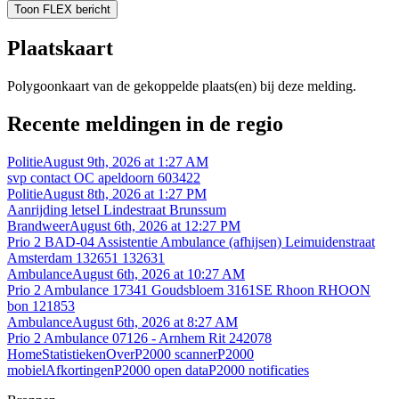
Toon FLEX bericht
Plaatskaart
Polygoonkaart van de gekoppelde plaats(en) bij deze melding.
Recente meldingen in de regio
Politie
August 9th, 2026 at 1:27 AM
svp contact OC apeldoorn 603422
Politie
August 8th, 2026 at 1:27 PM
Aanrijding letsel Lindestraat Brunssum
Brandweer
August 6th, 2026 at 12:27 PM
Prio 2 BAD-04 Assistentie Ambulance (afhijsen) Leimuidenstraat
Amsterdam 132651 132631
Ambulance
August 6th, 2026 at 10:27 AM
Prio 2 Ambulance 17341 Goudsbloem 3161SE Rhoon RHOON
bon 121853
Ambulance
August 6th, 2026 at 8:27 AM
Prio 2 Ambulance 07126 - Arnhem Rit 242078
Home
Statistieken
Over
P2000 scanner
P2000
mobiel
Afkortingen
P2000 open data
P2000 notificaties