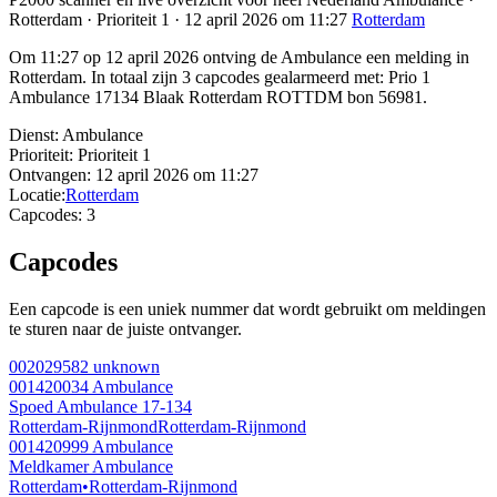
Rotterdam · Prioriteit 1 · 12 april 2026 om 11:27
Rotterdam
Om 11:27 op 12 april 2026 ontving de Ambulance een melding in
Rotterdam. In totaal zijn 3 capcodes gealarmeerd met: Prio 1
Ambulance 17134 Blaak Rotterdam ROTTDM bon 56981.
Dienst:
Ambulance
Prioriteit:
Prioriteit 1
Ontvangen:
12 april 2026 om 11:27
Locatie:
Rotterdam
Capcodes:
3
Capcodes
Een capcode is een uniek nummer dat wordt gebruikt om meldingen
te sturen naar de juiste ontvanger.
002029582
unknown
001420034
Ambulance
Spoed Ambulance 17-134
Rotterdam-Rijnmond
Rotterdam-Rijnmond
001420999
Ambulance
Meldkamer Ambulance
Rotterdam
•
Rotterdam-Rijnmond