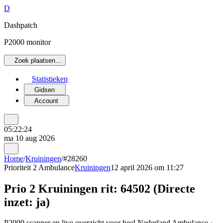
D
Dashpatch
P2000 monitor
Zoek plaatsen…
Statistieken
Gidsen
Account
05:22:24
ma 10 aug 2026
Home
/
Kruiningen
/
#28260
Prioriteit 2
Ambulance
Kruiningen
12 april 2026 om 11:27
Prio 2 Kruiningen rit: 64502 (Directe
inzet: ja)
P2000 scanner en live overzicht voor heel Nederland Ambulance ·