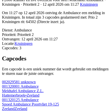
Kruiningen · Prioriteit 2 · 12 april 2026 om 11:27
Kruiningen
Om 11:27 op 12 april 2026 ontving de Ambulance een melding in
Kruiningen. In totaal zijn 3 capcodes gealarmeerd met: Prio 2
Kruiningen rit: 64502 (Directe inzet: ja).
Dienst:
Ambulance
Prioriteit:
Prioriteit 2
Ontvangen:
12 april 2026 om 11:27
Locatie:
Kruiningen
Capcodes:
3
Capcodes
Een capcode is een uniek nummer dat wordt gebruikt om meldingen
te sturen naar de juiste ontvanger.
002029581
unknown
001320001
Ambulance
Meldtafel Ambulance Z.L.
Hattemerbroek
•
Zeeland
001320125
Ambulance
Spoed Ambulance Poortvliet 19-125
Zeeland
Zeeland