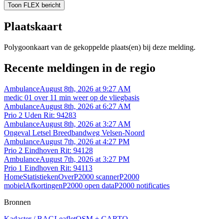
Toon FLEX bericht
Plaatskaart
Polygoonkaart van de gekoppelde plaats(en) bij deze melding.
Recente meldingen in de regio
Ambulance
August 8th, 2026 at 9:27 AM
medic 01 over 11 min weer op de vliegbasis
Ambulance
August 8th, 2026 at 6:27 AM
Prio 2 Uden Rit: 94283
Ambulance
August 8th, 2026 at 3:27 AM
Ongeval Letsel Breedbandweg Velsen-Noord
Ambulance
August 7th, 2026 at 4:27 PM
Prio 2 Eindhoven Rit: 94128
Ambulance
August 7th, 2026 at 3:27 PM
Prio 1 Eindhoven Rit: 94113
Home
Statistieken
Over
P2000 scanner
P2000
mobiel
Afkortingen
P2000 open data
P2000 notificaties
Bronnen
Kadaster / BAG
Leaflet
OSM + CARTO