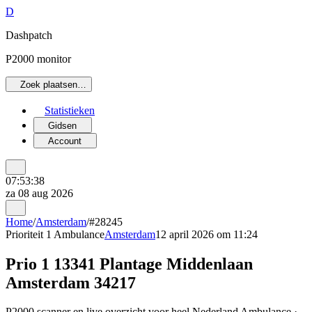
D
Dashpatch
P2000 monitor
Zoek plaatsen…
Statistieken
Gidsen
Account
07:53:38
za 08 aug 2026
Home
/
Amsterdam
/
#28245
Prioriteit 1
Ambulance
Amsterdam
12 april 2026 om 11:24
Prio 1 13341 Plantage Middenlaan
Amsterdam 34217
P2000 scanner en live overzicht voor heel Nederland Ambulance ·