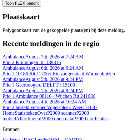
Toon FLEX bericht
Plaatskaart
Polygoonkaart van de gekoppelde plaats(en) bij deze melding.
Recente meldingen in de regio
Ambulance
August 7th, 2026 at 7:24 AM
Prio 2 Kruiningen rit: 139315
Ambulance
August 6th, 2026 at 6:24 AM
Prio 1 10186 Rit 117065 Rietzangerstraat Warmenhuizen
Ambulance
August 5th, 2026 at 9:24 PM
Prio 1 Geerboogerd DELFT : 15108
Ambulance
August 5th, 2026 at 8:24 PM
Prio 1 Ambulance 08116 - Wijchen Rit 241686
Ambulance
August 4th, 2026 at 10:24 AM
Prio 2 besteld vervoer Vogelsbleek Weert 71687
Home
Statistieken
Over
P2000 scanner
P2000
mobiel
Afkortingen
P2000 open data
P2000 notificaties
Bronnen
Kadaster / BAG
Leaflet
OSM + CARTO