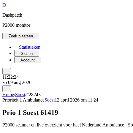
D
Dashpatch
P2000 monitor
Zoek plaatsen…
Statistieken
Gidsen
Account
11:22:24
zo 09 aug 2026
Home
/
Soest
/
#28243
Prioriteit 1
Ambulance
Soest
12 april 2026 om 11:24
Prio 1 Soest 61419
P2000 scanner en live overzicht voor heel Nederland Ambulance · Soes