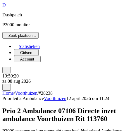
D
Dashpatch
P2000 monitor
Zoek plaatsen…
Statistieken
Gidsen
Account
19:59:20
za 08 aug 2026
Home
/
Voorthuizen
/
#28238
Prioriteit 2
Ambulance
Voorthuizen
12 april 2026 om 11:24
Prio 2 Ambulance 07106 Directe inzet
ambulance Voorthuizen Rit 113760
P2000 scanner en live overzicht voor heel Nederland Ambulance ·