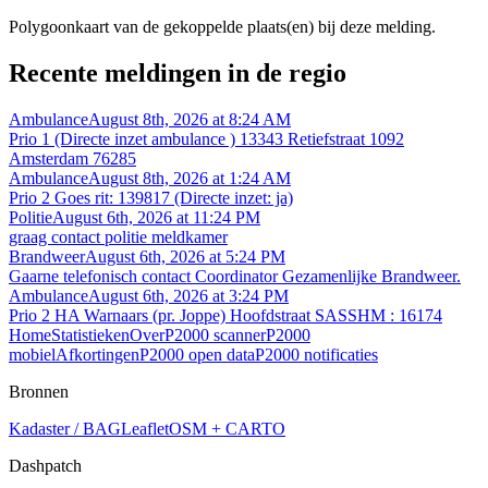
Polygoonkaart van de gekoppelde plaats(en) bij deze melding.
Recente meldingen in de regio
Ambulance
August 8th, 2026 at 8:24 AM
Prio 1 (Directe inzet ambulance ) 13343 Retiefstraat 1092
Amsterdam 76285
Ambulance
August 8th, 2026 at 1:24 AM
Prio 2 Goes rit: 139817 (Directe inzet: ja)
Politie
August 6th, 2026 at 11:24 PM
graag contact politie meldkamer
Brandweer
August 6th, 2026 at 5:24 PM
Gaarne telefonisch contact Coordinator Gezamenlijke Brandweer.
Ambulance
August 6th, 2026 at 3:24 PM
Prio 2 HA Warnaars (pr. Joppe) Hoofdstraat SASSHM : 16174
Home
Statistieken
Over
P2000 scanner
P2000
mobiel
Afkortingen
P2000 open data
P2000 notificaties
Bronnen
Kadaster / BAG
Leaflet
OSM + CARTO
Dashpatch