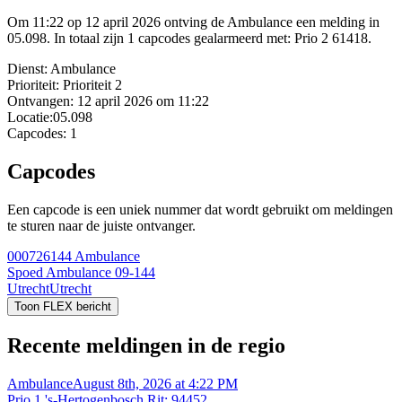
Om 11:22 op 12 april 2026 ontving de Ambulance een melding in
05.098. In totaal zijn 1 capcodes gealarmeerd met: Prio 2 61418.
Dienst:
Ambulance
Prioriteit:
Prioriteit 2
Ontvangen:
12 april 2026 om 11:22
Locatie:
05.098
Capcodes:
1
Capcodes
Een capcode is een uniek nummer dat wordt gebruikt om meldingen
te sturen naar de juiste ontvanger.
000726144
Ambulance
Spoed Ambulance 09-144
Utrecht
Utrecht
Toon FLEX bericht
Recente meldingen in de regio
Ambulance
August 8th, 2026 at 4:22 PM
Prio 1 's-Hertogenbosch Rit: 94452