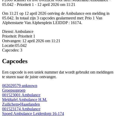
05.042 · Prioriteit 1 · 12 april 2026 om 11:21
Om 11:21 op 12 april 2026 ontving de Ambulance een melding in
05.042. In totaal zijn 3 capcodes gealarmeerd met: Prio 1 Van
Alphenstaete Van Alphenplein LEIDDP : 16174.
Dienst:
Ambulance
Prioriteit:
Prioriteit 1
Ontvangen:
12 april 2026 om 11:21
Locatie:
05.042
Capcodes:
3
Capcodes
Een capcode is een uniek nummer dat wordt gebruikt om meldingen
te sturen naar de juiste ontvanger.
002029579
unknown
Groepsoproep
001523001
Ambulance
Meldtafel Ambulance H.M.
Zuilichem
•
Haaglanden
001523174
Ambulance
Spoed Ambulance Leiderdorp 16-174