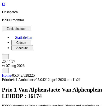
D
Dashpatch
P2000 monitor
Zoek plaatsen…
Statistieken
Gidsen
Account
20:44:57
vr 07 aug 2026
Home
/
05.042
/
#28225
Prioriteit 1
Ambulance
05.042
12 april 2026 om 11:21
Prio 1 Van Alphenstaete Van Alphenplein
LEIDDP : 16174
P2000 scanner en live overzicht voor heel Nederland Ambulance ·