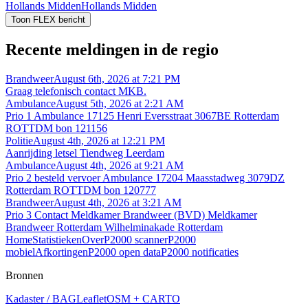
Hollands Midden
Hollands Midden
Toon FLEX bericht
Recente meldingen in de regio
Brandweer
August 6th, 2026 at 7:21 PM
Graag telefonisch contact MKB.
Ambulance
August 5th, 2026 at 2:21 AM
Prio 1 Ambulance 17125 Henri Eversstraat 3067BE Rotterdam
ROTTDM bon 121156
Politie
August 4th, 2026 at 12:21 PM
Aanrijding letsel Tiendweg Leerdam
Ambulance
August 4th, 2026 at 9:21 AM
Prio 2 besteld vervoer Ambulance 17204 Maasstadweg 3079DZ
Rotterdam ROTTDM bon 120777
Brandweer
August 4th, 2026 at 3:21 AM
Prio 3 Contact Meldkamer Brandweer (BVD) Meldkamer
Brandweer Rotterdam Wilhelminakade Rotterdam
Home
Statistieken
Over
P2000 scanner
P2000
mobiel
Afkortingen
P2000 open data
P2000 notificaties
Bronnen
Kadaster / BAG
Leaflet
OSM + CARTO