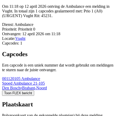
Om 11:18 op 12 april 2026 ontving de Ambulance een melding in
Vught. In totaal zijn 1 capcodes gealarmeerd met: Prio 1 (A0)
(URGENT) Vught Rit: 45231.
Dienst:
Ambulance
Prioriteit:
Prioriteit 0
Ontvangen:
12 april 2026 om 11:18
Locatie:
Vught
Capcodes:
1
Capcodes
Een capcode is een uniek nummer dat wordt gebruikt om meldingen
te sturen naar de juiste ontvanger.
001120105
Ambulance
Spoed Ambulance 21-105
Den Bosch
•
Brabant-Noord
Toon FLEX bericht
Plaatskaart
Polygoonkaart van de gekoppelde plaats(en) bij deze melding.