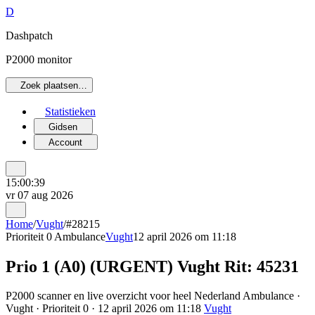
D
Dashpatch
P2000 monitor
Zoek plaatsen…
Statistieken
Gidsen
Account
15:00:39
vr 07 aug 2026
Home
/
Vught
/
#28215
Prioriteit 0
Ambulance
Vught
12 april 2026 om 11:18
Prio 1 (A0) (URGENT) Vught Rit: 45231
P2000 scanner en live overzicht voor heel Nederland Ambulance ·
Vught · Prioriteit 0 · 12 april 2026 om 11:18
Vught