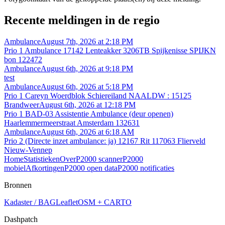
Recente meldingen in de regio
Ambulance
August 7th, 2026 at 2:18 PM
Prio 1 Ambulance 17142 Lenteakker 3206TB Spijkenisse SPIJKN
bon 122472
Ambulance
August 6th, 2026 at 9:18 PM
test
Ambulance
August 6th, 2026 at 5:18 PM
Prio 1 Careyn Woerdblok Schiereiland NAALDW : 15125
Brandweer
August 6th, 2026 at 12:18 PM
Prio 1 BAD-03 Assistentie Ambulance (deur openen)
Haarlemmermeerstraat Amsterdam 132631
Ambulance
August 6th, 2026 at 6:18 AM
Prio 2 (Directe inzet ambulance: ja) 12167 Rit 117063 Flierveld
Nieuw-Vennep
Home
Statistieken
Over
P2000 scanner
P2000
mobiel
Afkortingen
P2000 open data
P2000 notificaties
Bronnen
Kadaster / BAG
Leaflet
OSM + CARTO
Dashpatch