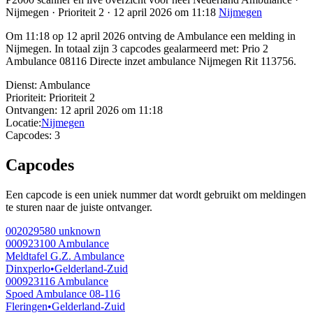
Nijmegen · Prioriteit 2 · 12 april 2026 om 11:18
Nijmegen
Om 11:18 op 12 april 2026 ontving de Ambulance een melding in
Nijmegen. In totaal zijn 3 capcodes gealarmeerd met: Prio 2
Ambulance 08116 Directe inzet ambulance Nijmegen Rit 113756.
Dienst:
Ambulance
Prioriteit:
Prioriteit 2
Ontvangen:
12 april 2026 om 11:18
Locatie:
Nijmegen
Capcodes:
3
Capcodes
Een capcode is een uniek nummer dat wordt gebruikt om meldingen
te sturen naar de juiste ontvanger.
002029580
unknown
000923100
Ambulance
Meldtafel G.Z. Ambulance
Dinxperlo
•
Gelderland-Zuid
000923116
Ambulance
Spoed Ambulance 08-116
Fleringen
•
Gelderland-Zuid