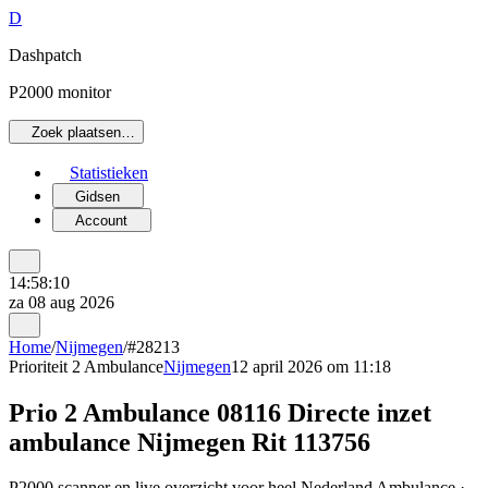
D
Dashpatch
P2000 monitor
Zoek plaatsen…
Statistieken
Gidsen
Account
14:58:10
za 08 aug 2026
Home
/
Nijmegen
/
#28213
Prioriteit 2
Ambulance
Nijmegen
12 april 2026 om 11:18
Prio 2 Ambulance 08116 Directe inzet
ambulance Nijmegen Rit 113756
P2000 scanner en live overzicht voor heel Nederland Ambulance ·