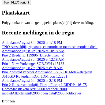
Toon FLEX bericht
Plaatskaart
Polygoonkaart van de gekoppelde plaats(en) bij deze melding.
Recente meldingen in de regio
Ambulance
August 8th, 2026 at 1:18 PM
TNO Amsteldijk, rijnstraat, ceintuurbaan tot museumoplein dicht
Ambulance
August 8th, 2026 at 10:18 AM
Prio 2 Breda rit: 139996 (Directe inzet: ja)
Ambulance
August 8th, 2026 at 12:18 AM
Prio 1 New Yorksingel SGRAVH : 15133
Ambulance
August 7th, 2026 at 8:18 AM
Prio 2 besteld vervoer Ambulance 17207 Dr. Molewaterplein
3015GD Rotterdam ROTTDM bon 122281
Ambulance
August 6th, 2026 at 2:18 PM
Prio 2 Huisartsenpraktijk Florijn Florijn LEIDDP : 16175
Home
Statistieken
Over
P2000 scanner
P2000
mobiel
Afkortingen
P2000 open data
P2000 notificaties
Bronnen